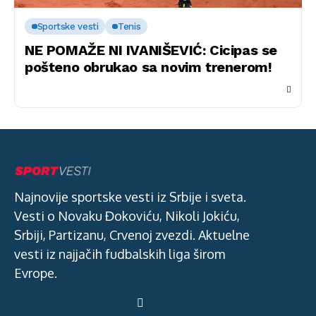
Sportske vesti
Tenis
NE POMAŽE NI IVANIŠEVIĆ: Cicipas se
pošteno obrukao sa novim trenerom!
Najnovije sportske vesti iz Srbije i sveta.
Vesti o Novaku Đokoviću, Nikoli Jokiću,
Srbiji, Partizanu, Crvenoj zvezdi. Aktuelne
vesti iz najjačih fudbalskih liga širom
Evrope.