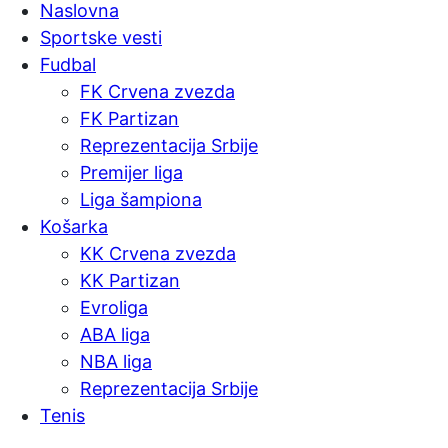
Naslovna
Sportske vesti
Fudbal
FK Crvena zvezda
FK Partizan
Reprezentacija Srbije
Premijer liga
Liga šampiona
Košarka
KK Crvena zvezda
KK Partizan
Evroliga
ABA liga
NBA liga
Reprezentacija Srbije
Tenis