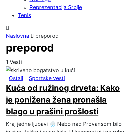
Reprezentacija Srbije
Tenis
Naslovna
preporod
preporod
1
Vesti
Ostali
Sportske vesti
Kuća od ružinog drveta: Kako
je ponižena žena pronašla
blago u prašini prošlosti
Kraj jedne ljubavi 🌧️ Nebo nad Provansom bilo
je sivo, teško i puno kiše. U kamenoj vili na rubu