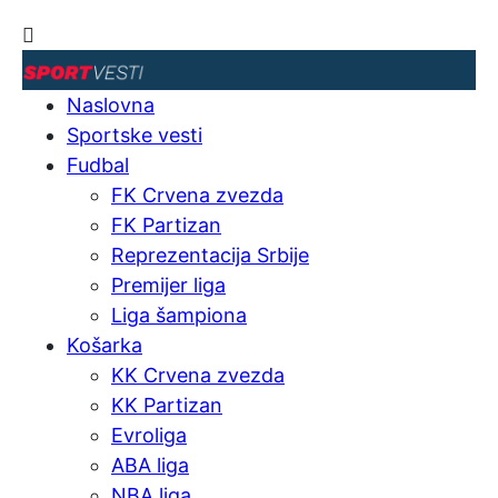
Naslovna
Sportske vesti
Fudbal
FK Crvena zvezda
FK Partizan
Reprezentacija Srbije
Premijer liga
Liga šampiona
Košarka
KK Crvena zvezda
KK Partizan
Evroliga
ABA liga
NBA liga