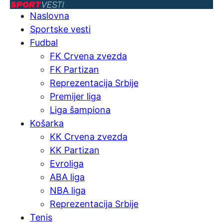
Naslovna
Sportske vesti
Fudbal
FK Crvena zvezda
FK Partizan
Reprezentacija Srbije
Premijer liga
Liga šampiona
Košarka
KK Crvena zvezda
KK Partizan
Evroliga
ABA liga
NBA liga
Reprezentacija Srbije
Tenis