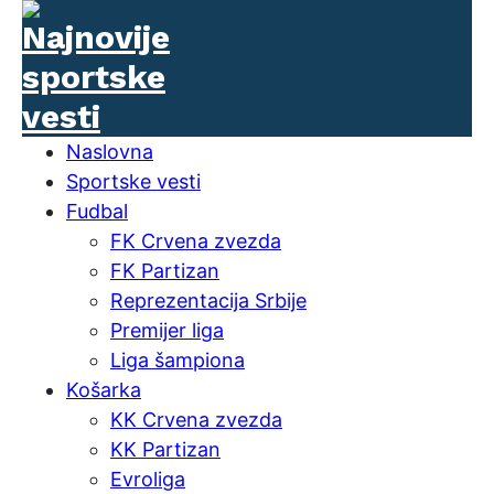
Naslovna
Sportske vesti
Fudbal
FK Crvena zvezda
FK Partizan
Reprezentacija Srbije
Premijer liga
Liga šampiona
Košarka
KK Crvena zvezda
KK Partizan
Evroliga