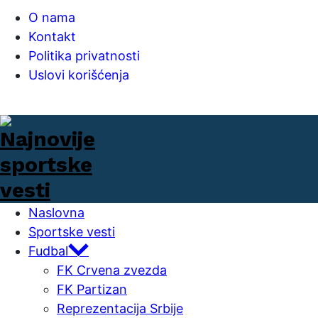
O nama
Kontakt
Politika privatnosti
Uslovi korišćenja
Naslovna
Sportske vesti
Fudbal
FK Crvena zvezda
FK Partizan
Reprezentacija Srbije