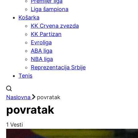
Premijer liga
Liga šampiona
Košarka
KK Crvena zvezda
KK Partizan
Evroliga
ABA liga
NBA liga
Reprezentacija Srbije
Tenis
Naslovna
povratak
povratak
1
Vesti