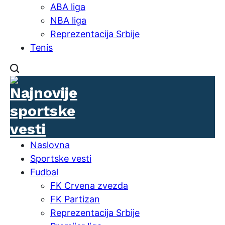
ABA liga
NBA liga
Reprezentacija Srbije
Tenis
Naslovna
Sportske vesti
Fudbal
FK Crvena zvezda
FK Partizan
Reprezentacija Srbije