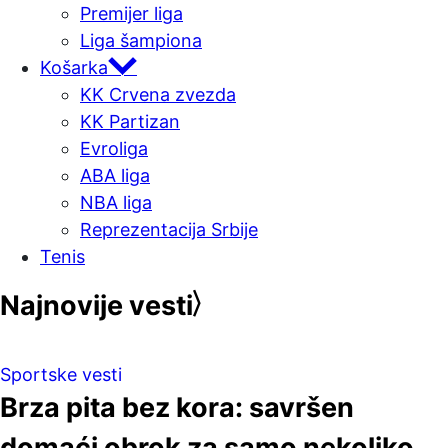
Premijer liga
Liga šampiona
Košarka
KK Crvena zvezda
KK Partizan
Evroliga
ABA liga
NBA liga
Reprezentacija Srbije
Tenis
Najnovije vesti
Sportske vesti
Brza pita bez kora: savršen
domaći obrok za samo nekoliko