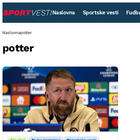
Naslovna
Sportske vesti
Fudba
Naslovna
potter
potter
Fudbal
Liga šampiona
Sportske vesti