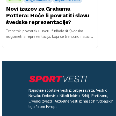
Novi izazov za Grahama
Pottera: Hoće li povratiti slavu
švedske reprezentacije?
Trenerski povratak u svetu fudbala ⚽ Švedska
nogometna reprezentacija, koja se trenutno nalazi
na dnu svoje kvalifikacijske skupine za Svetsko
prvenstvo 2026., dobila...
Najnovije sportske vesti iz Srbije i sveta. Vesti o
Novaku Đokoviću, Nikoli Jokiću, Srbiji, Partizanu,
Crvenoj zvezdi. Aktuelne vesti iz najjačih fudbalskih
liga širom Evrope.