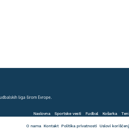
 fudbalskih liga širom Evrope.
Naslovna
Sportske vesti
Fudbal
Košarka
Ten
O nama
Kontakt
Politika privatnosti
Uslovi korišćen