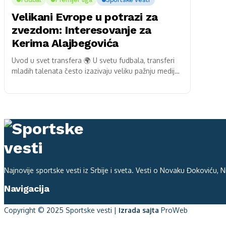
Velikani Evrope u potrazi za
zvezdom: Interesovanje za
Kerima Alajbegovića
Uvod u svet transfera 🌍 U svetu fudbala, transferi
mladih talenata često izazivaju veliku pažnju medija i
navijača. Ovaj put, oči fudbalske javnosti...
Najnovije sportske vesti iz Srbije i sveta. Vesti o Novaku Đokoviću, Nik
Navigacija
Copyright © 2025 Sportske vesti |
Izrada sajta
ProWeb