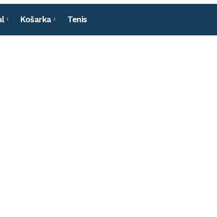
l
Košarka
Tenis