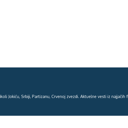
oli Jokiću, Srbiji, Partizanu, Crvenoj zvezdi. Aktuelne vesti iz najjačih