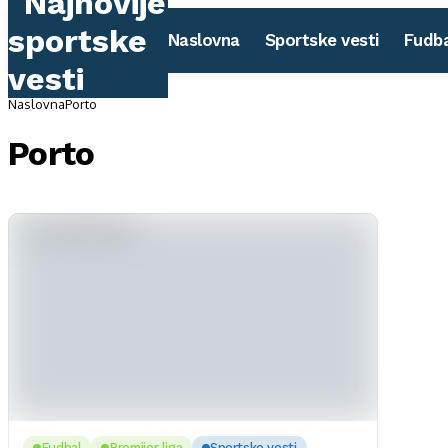
Naslovna
Sportske vesti
Fudba
Naslovna
Porto
Porto
Fudbal
Premijer liga
Sportske vesti