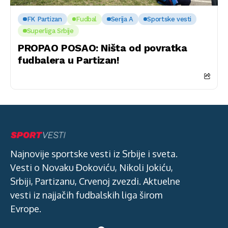
FK Partizan
Fudbal
Serija A
Sportske vesti
Superliga Srbije
PROPAO POSAO: Ništa od povratka
fudbalera u Partizan!
Najnovije sportske vesti iz Srbije i sveta.
Vesti o Novaku Đokoviću, Nikoli Jokiću,
Srbiji, Partizanu, Crvenoj zvezdi. Aktuelne
vesti iz najjačih fudbalskih liga širom
Evrope.