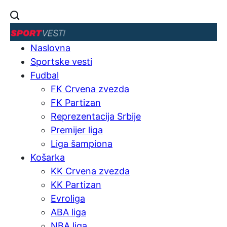
Naslovna
Sportske vesti
Fudbal
FK Crvena zvezda
FK Partizan
Reprezentacija Srbije
Premijer liga
Liga šampiona
Košarka
KK Crvena zvezda
KK Partizan
Evroliga
ABA liga
NBA liga