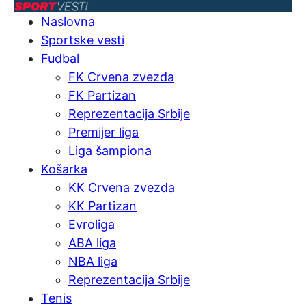
Naslovna
Sportske vesti
Fudbal
FK Crvena zvezda
FK Partizan
Reprezentacija Srbije
Premijer liga
Liga šampiona
Košarka
KK Crvena zvezda
KK Partizan
Evroliga
ABA liga
NBA liga
Reprezentacija Srbije
Tenis