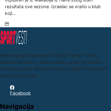
rezultata ove sezone. Izraelac se vratio u klub
koji...
Najnovije sportske vesti iz Srbije i sveta. Vesti o
Novaku Đokoviću, Nikoli Jokiću, Srbiji, Partizanu,
Crvenoj zvezdi. Aktuelne vesti iz najjačih fudbalskih
liga širom Evrope.
Facebook
Navigacija