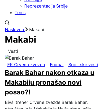
Reprezentacija Srbije
Tenis
Naslovna
Makabi
Makabi
1
Vesti
FK Crvena zvezda
Fudbal
Sportske vesti
Barak Bahar nakon otkaza u
Makabiju pronašao novi
posao?!
Bivši trener Crvene zvezde Barak Bahar,
otpušten je iz Makabija iz Haife zbog loših