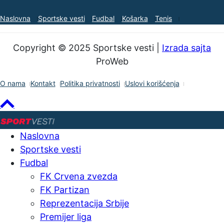
Naslovna
Sportske vesti
Fudbal
Košarka
Tenis
Copyright © 2025 Sportske vesti |
Izrada sajta
ProWeb
O nama
Kontakt
Politika privatnosti
Uslovi korišćenja
Naslovna
Sportske vesti
Fudbal
FK Crvena zvezda
FK Partizan
Reprezentacija Srbije
Premijer liga