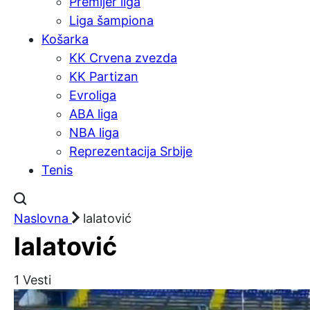
Premijer liga
Liga šampiona
Košarka
KK Crvena zvezda
KK Partizan
Evroliga
ABA liga
NBA liga
Reprezentacija Srbije
Tenis
Naslovna
lalatović
lalatović
1
Vesti