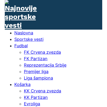
Naslovna
Sportske vesti
Fudbal
FK Crvena zvezda
FK Partizan
Reprezentacija Srbije
Premijer liga
Liga šampiona
Košarka
KK Crvena zvezda
KK Partizan
Evroliga