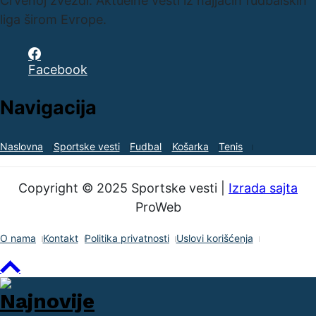
Crvenoj zvezdi. Aktuelne vesti iz najjačih fudbalskih
liga širom Evrope.
Facebook
Navigacija
Naslovna
Sportske vesti
Fudbal
Košarka
Tenis
Copyright © 2025 Sportske vesti |
Izrada sajta
ProWeb
O nama
Kontakt
Politika privatnosti
Uslovi korišćenja