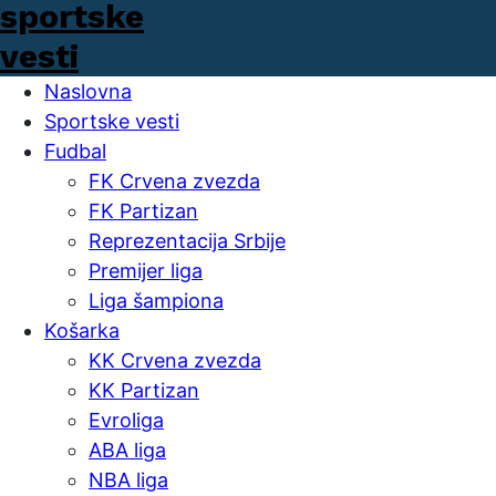
Naslovna
Sportske vesti
Fudbal
FK Crvena zvezda
FK Partizan
Reprezentacija Srbije
Premijer liga
Liga šampiona
Košarka
KK Crvena zvezda
KK Partizan
Evroliga
ABA liga
NBA liga