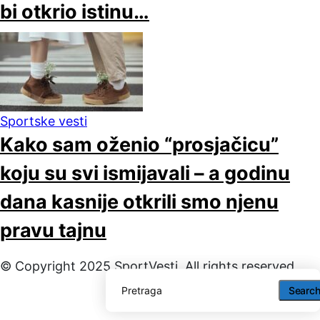
bi otkrio istinu…
Sportske vesti
Kako sam oženio “prosjačicu”
koju su svi ismijavali – a godinu
dana kasnije otkrili smo njenu
pravu tajnu
© Copyright 2025 SportVesti. All rights reserved
Searc
Searc