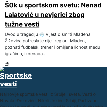
Š0k u sportskom svetu: Nenad
Lalatović u nevjerici zbog
tužne vesti
Uvod u tragediju 🌧️ Vijest o smrti Mladena
Žižovića potresla je cijeli region. Mladen,
poznati fudbalski trener i omiljena ličnost među
igračima, iznenada...
Najnovije sportske vesti iz Srbije i sveta. Vesti o
Novaku Đokoviću, Nikoli Jokiću, Srbiji, Partizanu,