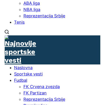
ABA liga
NBA liga
Reprezentacija Srbije
Tenis
Naslovna
Sportske vesti
Fudbal
FK Crvena zvezda
FK Partizan
Reprezentacija Srbije