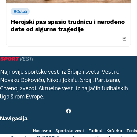
Ostali
Herojski pas spasio trudnicu i nerođeno
dete od sigurne tragedije
Najnovije sportske vesti iz Srbije i sveta. Vesti o
Novaku Đokoviću, Nikoli Jokiću, Srbiji, Partizanu,
Crvenoj zvezdi. Aktuelne vesti iz najjačih fudbalskih
liga širom Evrope.
Navigacija
Naslovna
Sportske vesti
Fudbal
Košarka
Tenis