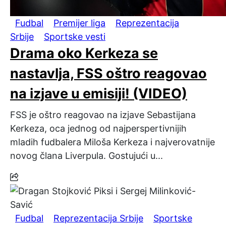
Fudbal
Premijer liga
Reprezentacija
Srbije
Sportske vesti
Drama oko Kerkeza se
nastavlja, FSS oštro reagovao
na izjave u emisiji! (VIDEO)
FSS je oštro reagovao na izjave Sebastijana
Kerkeza, oca jednog od najperspertivnijih
mladih fudbalera Miloša Kerkeza i najverovatnije
novog člana Liverpula. Gostujući u...
Fudbal
Reprezentacija Srbije
Sportske