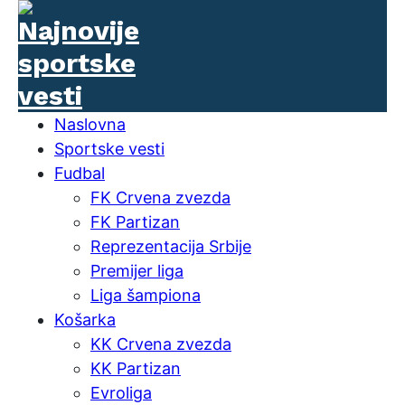
Naslovna
Sportske vesti
Fudbal
FK Crvena zvezda
FK Partizan
Reprezentacija Srbije
Premijer liga
Liga šampiona
Košarka
KK Crvena zvezda
KK Partizan
Evroliga