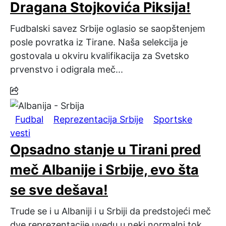
Dragana Stojkovića Piksija!
Fudbalski savez Srbije oglasio se saopštenjem
posle povratka iz Tirane. Naša selekcija je
gostovala u okviru kvalifikacija za Svetsko
prvenstvo i odigrala meč...
Fudbal
Reprezentacija Srbije
Sportske
vesti
Opsadno stanje u Tirani pred
meč Albanije i Srbije, evo šta
se sve dešava!
Trude se i u Albaniji i u Srbiji da predstojeći meč
dve reprezentacije uvedu u neki normalni tok