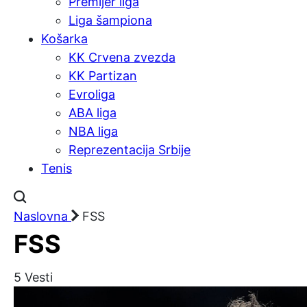
Premijer liga
Liga šampiona
Košarka
KK Crvena zvezda
KK Partizan
Evroliga
ABA liga
NBA liga
Reprezentacija Srbije
Tenis
Naslovna
FSS
FSS
5
Vesti