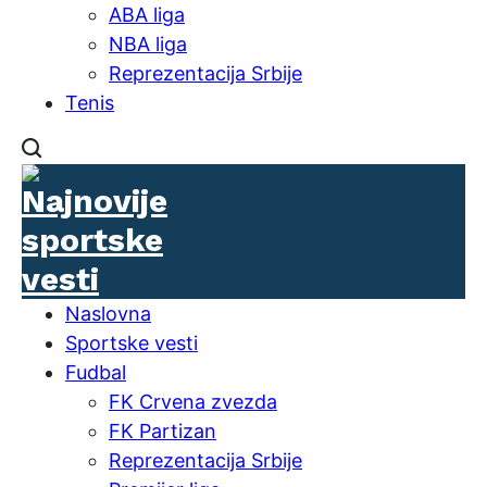
ABA liga
NBA liga
Reprezentacija Srbije
Tenis
Naslovna
Sportske vesti
Fudbal
FK Crvena zvezda
FK Partizan
Reprezentacija Srbije