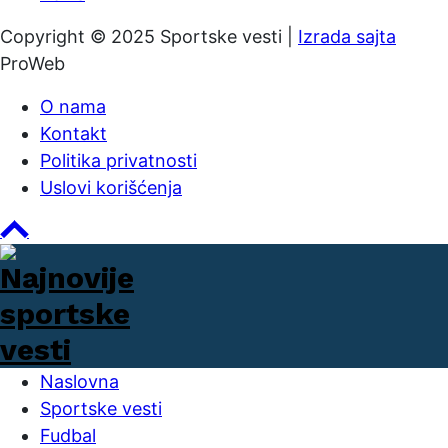
Copyright © 2025 Sportske vesti |
Izrada sajta
ProWeb
O nama
Kontakt
Politika privatnosti
Uslovi korišćenja
Naslovna
Sportske vesti
Fudbal