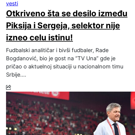
vesti
Otkriveno šta se desilo između
Piksija i Sergeja, selektor nije
izneo celu istinu!
Fudbalski analitičar i bivši fudbaler, Rade
Bogdanović, bio je gost na “TV Una” gde je
pričao o aktuelnoj situaciji u nacionalnom timu
Srbije....