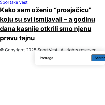
Sportske vesti
Kako sam oženio “prosjačicu”
koju su svi ismijavali – a godinu
dana kasnije otkrili smo njenu
pravu tajnu
© Copyright 2025 SportVesti. All rights reserved
Searc
Searc