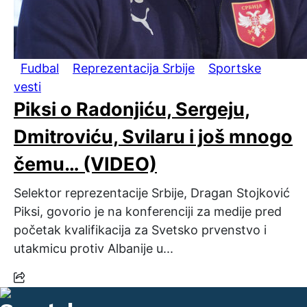
Fudbal
Reprezentacija Srbije
Sportske
vesti
Piksi o Radonjiću, Sergeju,
Dmitroviću, Svilaru i još mnogo
čemu… (VIDEO)
Selektor reprezentacije Srbije, Dragan Stojković
Piksi, govorio je na konferenciji za medije pred
početak kvalifikacija za Svetsko prvenstvo i
utakmicu protiv Albanije u...