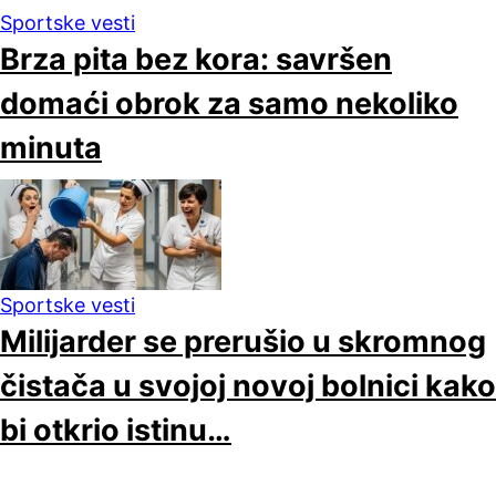
Sportske vesti
Brza pita bez kora: savršen
domaći obrok za samo nekoliko
minuta
Sportske vesti
Milijarder se prerušio u skromnog
čistača u svojoj novoj bolnici kako
bi otkrio istinu…