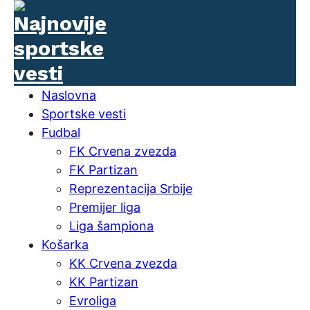
Naslovna
Sportske vesti
Fudbal
FK Crvena zvezda
FK Partizan
Reprezentacija Srbije
Premijer liga
Liga šampiona
Košarka
KK Crvena zvezda
KK Partizan
Evroliga