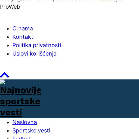
ProWeb
O nama
Kontakt
Politika privatnosti
Uslovi korišćenja
Naslovna
Sportske vesti
Fudbal