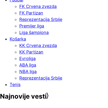
FK Crvena zvezda
FK Partizan
Reprezentacija Srbije
Premijer liga
Liga šampiona
Košarka
KK Crvena zvezda
KK Partizan
Evroliga
ABA liga
NBA liga
Reprezentacija Srbije
Tenis
Najnovije vesti