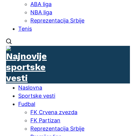
ABA liga
NBA liga
Reprezentacija Srbije
Tenis
Naslovna
Sportske vesti
Fudbal
FK Crvena zvezda
FK Partizan
Reprezentacija Srbije