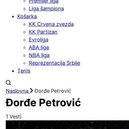
Premijer liga
Liga šampiona
Košarka
KK Crvena zvezda
KK Partizan
Evroliga
ABA liga
NBA liga
Reprezentacija Srbije
Tenis
Naslovna
Đorđe Petrović
Đorđe Petrović
1
Vesti