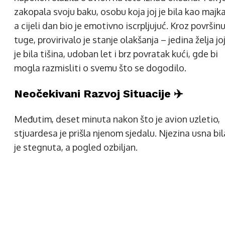
zakopala svoju baku, osobu koja joj je bila kao majka
a cijeli dan bio je emotivno iscrpljujuć. Kroz površin
tuge, provirivalo je stanje olakšanja – jedina želja jo
je bila tišina, udoban let i brz povratak kući, gde bi
mogla razmisliti o svemu što se dogodilo.
Neočekivani Razvoj Situacije ✈️
Međutim, deset minuta nakon što je avion uzletio,
stjuardesa je prišla njenom sjedalu. Njezina usna bil
je stegnuta, a pogled ozbiljan.