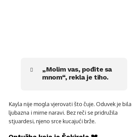
„Molim vas, pođite sa
mnom“, rekla je tiho.
Kayla nije mogla vjerovati što čuje. Oduvek je bila
ljubazna i mirne naravi. Bez reči se pridružila
stjuardesi, njeno srce kucajući brže.
Optužba koja je Šokirala 💔