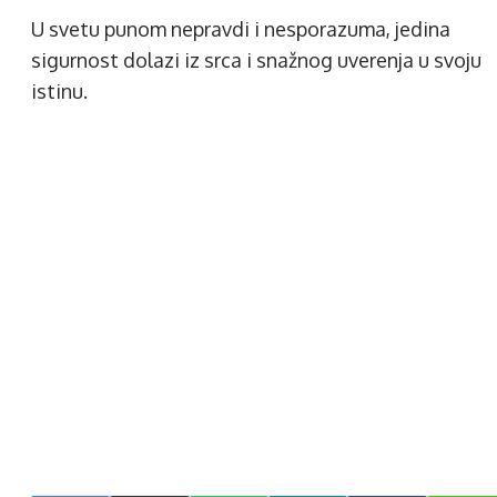
U svetu punom nepravdi i nesporazuma, jedina
sigurnost dolazi iz srca i snažnog uverenja u svoju
istinu.