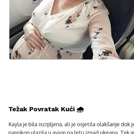
Težak Povratak Kući 🌧️
Kayla je bila iscrpljena, ali je osjetila olakšanje dok j
napokon ulazila u avion na letu iznad okeana. Tek j