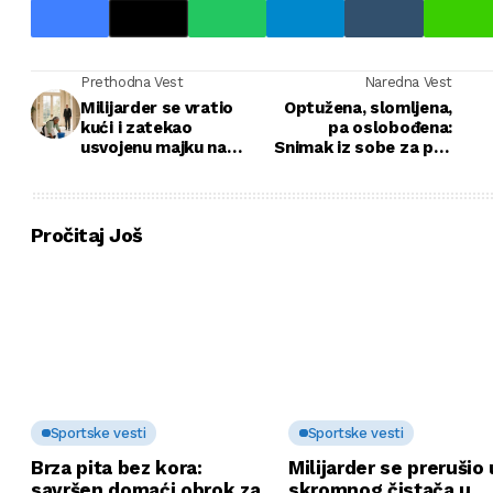
Prethodna Vest
Naredna Vest
Milijarder se vratio
Optužena, slomljena,
kući i zatekao
pa oslobođena:
usvojenu majku na
Snimak iz sobe za psa
kolenima — ono što je
koji je vratio glas
uradio oduzeće vam
Grace Miller
dah
Pročitaj Još
Sportske vesti
Sportske vesti
Brza pita bez kora:
Milijarder se prerušio 
savršen domaći obrok za
skromnog čistača u