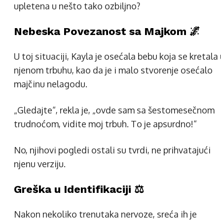
upletena u nešto tako ozbiljno?
Nebeska Povezanost sa Majkom 🌌
U toj situaciji, Kayla je osećala bebu koja se kretala
njenom trbuhu, kao da je i malo stvorenje osećalo
majčinu nelagodu.
„Gledajte“, rekla je, „ovde sam sa šestomesečnom
trudnoćom, vidite moj trbuh. To je apsurdno!“
No, njihovi pogledi ostali su tvrdi, ne prihvatajući
njenu verziju.
Greška u Identifikaciji ⚖️
Nakon nekoliko trenutaka nervoze, sreća ih je