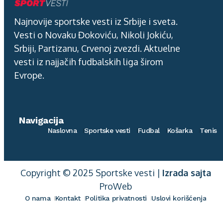
Najnovije sportske vesti iz Srbije i sveta.
Vesti o Novaku Đokoviću, Nikoli Jokiću,
Srbiji, Partizanu, Crvenoj zvezdi. Aktuelne
vesti iz najjačih fudbalskih liga širom
Evrope.
Navigacija
Naslovna
Sportske vesti
Fudbal
Košarka
Tenis
Copyright © 2025 Sportske vesti |
Izrada sajta
ProWeb
O nama
Kontakt
Politika privatnosti
Uslovi korišćenja