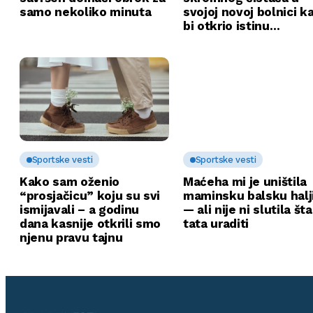
samo nekoliko minuta
svojoj novoj bolnici k
bi otkrio istinu…
Sportske vesti
Sportske vesti
Kako sam oženio
Maćeha mi je uništila
“prosjačicu” koju su svi
maminsku balsku halj
ismijavali – a godinu
— ali nije ni slutila št
dana kasnije otkrili smo
tata uraditi
njenu pravu tajnu