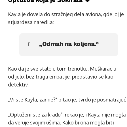
Kayla je dovela do stražnjeg dela aviona, gde joj je
stjuardesa naredila:
„Odmah na koljena.“
Kao da je sve stalo u tom trenutku. Muškarac u
odijelu, bez traga empatije, predstavio se kao
detektiv.
„Vi ste Kayla, zar ne?“ pitao je, tvrdo je posmatrajući
„Optuženi ste za krađu“, rekao je, i Kayla nije mogla
da veruje svojim ušima. Kako bi ona mogla biti