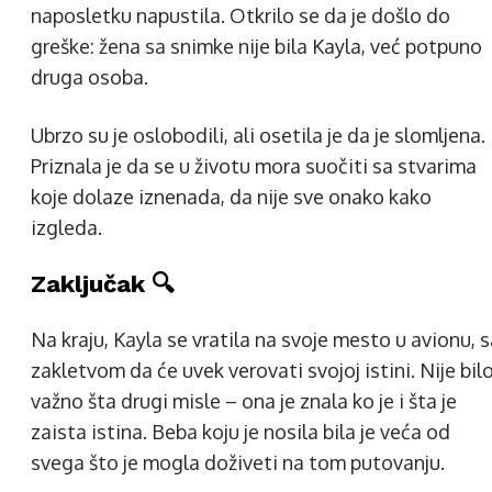
naposletku napustila. Otkrilo se da je došlo do
greške: žena sa snimke nije bila Kayla, već potpuno
druga osoba.
Ubrzo su je oslobodili, ali osetila je da je slomljena.
Priznala je da se u životu mora suočiti sa stvarima
koje dolaze iznenada, da nije sve onako kako
izgleda.
Zaključak 🔍
Na kraju, Kayla se vratila na svoje mesto u avionu, 
zakletvom da će uvek verovati svojoj istini. Nije bil
važno šta drugi misle – ona je znala ko je i šta je
zaista istina. Beba koju je nosila bila je veća od
svega što je mogla doživeti na tom putovanju.