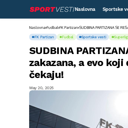
Naslovna
Sportske v
Naslovna
Fudbal
FK Partizan
SUDBINA PARTIZANA SE REŠAVA
FK Partizan
Fudbal
Sportske vesti
Superlig
SUDBINA PARTIZANA
zakazana, a evo koji
čekaju!
May 20, 2025