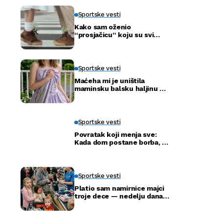
Sportske vesti
Kako sam oženio
“prosjačicu” koju su svi
ismijavali – a godinu dana
kasnije otkrili smo njenu
pravu tajnu
Sportske vesti
Maćeha mi je uništila
maminsku balsku haljinu —
ali nije ni slutila šta će tata
uraditi
Sportske vesti
Povratak koji menja sve:
Kada dom postane borba, a
ne adresa
Sportske vesti
Platio sam namirnice majci
troje dece — nedelju dana
kasnije ušla je u moju
kancelariju i svi su ustali