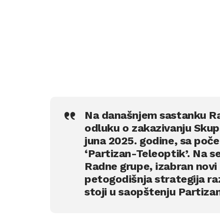
Na današnjem sastanku Ra
odluku o zakazivanju Skup
juna 2025. godine, sa poč
‘Partizan-Teleoptik’. Na se
Radne grupe, izabran novi 
petogodišnja strategija ra
stoji u saopštenju Partiza