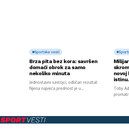
Sportske vesti
Sport
Brza pita bez kora: savršen
Milija
domaći obrok za samo
skrom
nekoliko minuta
novoj 
istin
Jednostavni sastojci, odličan rezultat
Njena najveća prednost je u
Toby Ada
jednostavnosti pripreme. Potrebni...
promatr
stana. S