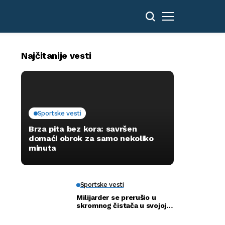
Najčitanije vesti
Sportske vesti
Brza pita bez kora: savršen
domaći obrok za samo nekoliko
minuta
Sportske vesti
Milijarder se prerušio u
skromnog čistača u svojoj
novoj bolnici kako bi otkrio
istinu…