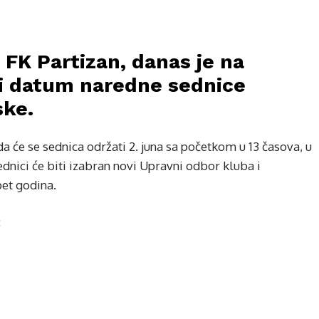
FK Partizan, danas je na
ni datum naredne sednice
ske.
 će se sednica održati 2. juna sa početkom u 13 časova, u
dnici će biti izabran novi Upravni odbor kluba i
pet godina.
: