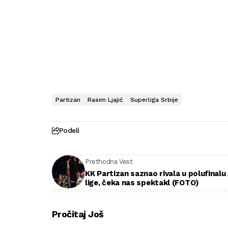
Partizan
Rasim Ljajić
Superliga Srbije
Podeli
Prethodna Vest
KK Partizan saznao rivala u polufinalu
lige, čeka nas spektakl (FOTO)
Pročitaj Još