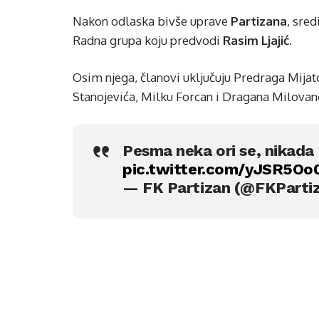
Nakon odlaska bivše uprave
Partizana
, sre
Radna grupa koju predvodi
Rasim Ljajić
.
Osim njega, članovi uključuju Predraga Mijat
Stanojevića, Milku Forcan i Dragana Milovan
Pesma neka ori se, nikada 
pic.twitter.com/yJSR5Oo
— FK Partizan (@FKPart