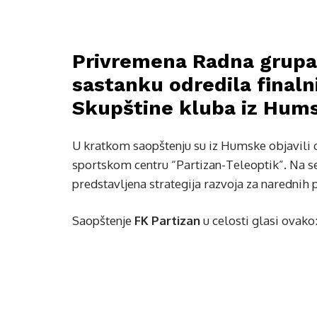
Privremena Radna grupa 
sastanku odredila final
Skupštine kluba iz Hum
U kratkom saopštenju su iz Humske objavili da
sportskom centru “Partizan-Teleoptik”. Na se
predstavljena strategija razvoja za narednih 
Saopštenje
FK Partizan
u celosti glasi ovako