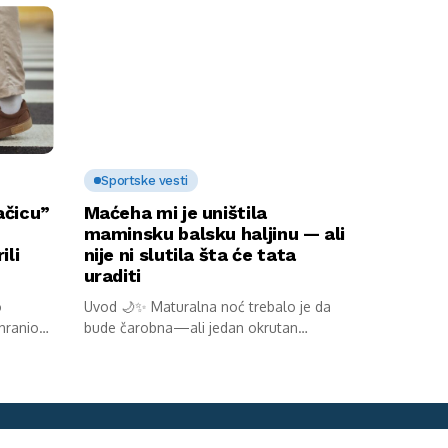
Sportske vesti
ačicu”
Maćeha mi je uništila
maminsku balsku haljinu — ali
ili
nije ni slutila šta će tata
uraditi
o
Uvod 🌙✨ Maturalna noć trebalo je da
 hranio
bude čarobna—ali jedan okrutan
potez...