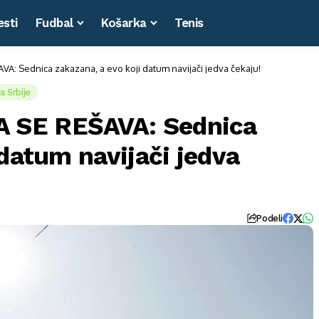
esti
Fudbal
Košarka
Tenis
: Sednica zakazana, a evo koji datum navijači jedva čekaju!
a Srbije
 SE REŠAVA: Sednica
 datum navijači jedva
Podeli