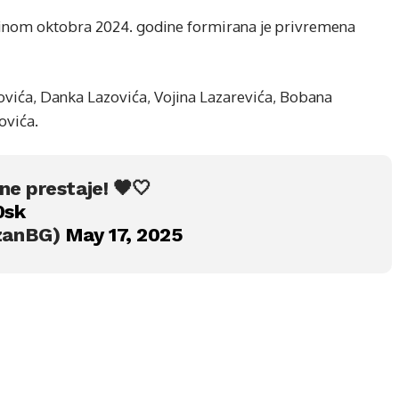
dinom oktobra 2024. godine formirana je privremena
ovića, Danka Lazovića, Vojina Lazarevića, Bobana
ovića.
ne prestaje! 🖤🤍
0sk
izanBG)
May 17, 2025