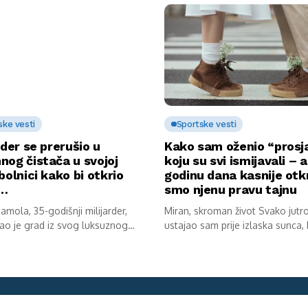
ske vesti
Sportske vesti
rder se prerušio u
Kako sam oženio “prosj
nog čistača u svojoj
koju su svi ismijavali – a
bolnici kako bi otkrio
godinu dana kasnije otkr
u…
smo njenu pravu tajnu
mola, 35-godišnji milijarder,
Miran, skroman život Svako jutr
ao je grad iz svog luksuznog
ustajao sam prije izlaska sunca,
av...
kokoške...