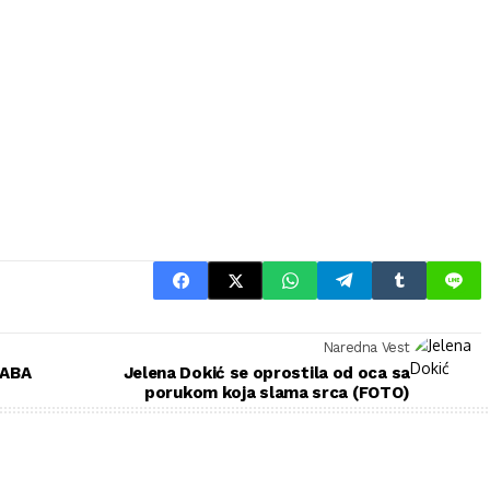
Naredna Vest
 ABA
Jelena Dokić se oprostila od oca sa
porukom koja slama srca (FOTO)