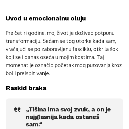
Uvod u emocionalnu oluju
Pre četiri godine, moj život je doživeo potpunu
transformaciju. Sećam se tog utorke kada sam,
vraćajući se po zaboravljenu fasciklu, otkrila šok
koji se i danas oseća u mojim kostima. Taj
momenat je označio početak mog putovanja kroz
bol i preispitivanje.
Raskid braka
„Tišina ima svoj zvuk, a on je
najglasnija kada ostaneš
sam.“