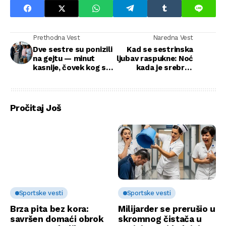
Prethodna Vest
Naredna Vest
Dve sestre su ponizili
Kad se sestrinska
na gejtu — minut
ljubav raspukne: Noć
kasnije, čovek kog su
kada je srebrna
pozvali zaustavio je
kanta preokrenula
ceo aerodrom
sve
Pročitaj Još
Sportske vesti
Sportske vesti
Brza pita bez kora:
Milijarder se prerušio u
savršen domaći obrok
skromnog čistača u