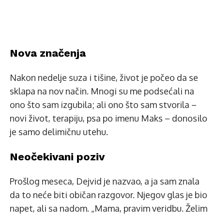
Nova značenja
Nakon nedelje suza i tišine, život je počeo da se
sklapa na nov način. Mnogi su me podsećali na
ono što sam izgubila; ali ono što sam stvorila –
novi život, terapiju, psa po imenu Maks – donosilo
je samo delimičnu utehu.
Neočekivani poziv
Prošlog meseca, Dejvid je nazvao, a ja sam znala
da to neće biti običan razgovor. Njegov glas je bio
napet, ali sa nadom. „Mama, pravim veridbu. Želim