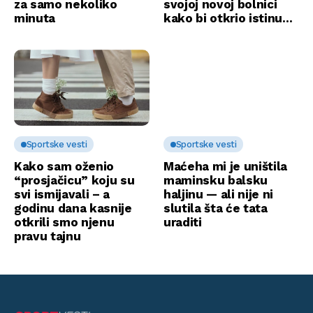
za samo nekoliko
svojoj novoj bolnici
minuta
kako bi otkrio istinu…
Sportske vesti
Sportske vesti
Kako sam oženio
Maćeha mi je uništila
“prosjačicu” koju su
maminsku balsku
svi ismijavali – a
haljinu — ali nije ni
godinu dana kasnije
slutila šta će tata
otkrili smo njenu
uraditi
pravu tajnu