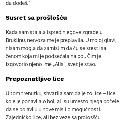
da dođeš.“
Susret sa prošlošću
Kada sam stajala ispred njegove zgrade u
Bruklinu, nervoza me je preplavila. U mojoj glavi,
nisam mogla da zamislim da ću se sresti sa
ženom koja mi je podsećala na bol. Čim je
izgovorio njeno ime „Alis“, svet je stao.
Prepoznatljivo lice
U tom trenutku, shvatila sam da je to lice – lice
koje je ponavljalo bol, ali su umesto njega počele
da se pojavljuju nove misli o mogućnosti.
Zajedničko lice, ali bez veze sa prolosšću.