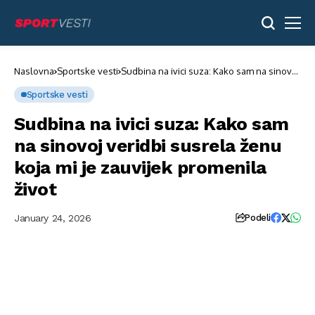
Naslovna
Sportske vesti
Sudbina na ivici suza: Kako sam na sinovoj
veridbi susrela ženu koja mi je zauvijek
promenila život
Sportske vesti
Sudbina na ivici suza: Kako sam
na sinovoj veridbi susrela ženu
koja mi je zauvijek promenila
život
January 24, 2026
Podeli