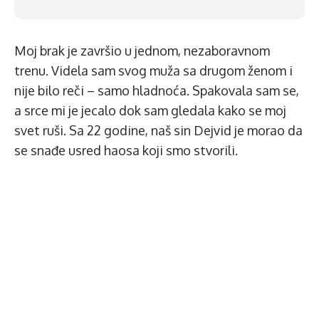
Moj brak je završio u jednom, nezaboravnom
trenu. Videla sam svog muža sa drugom ženom i
nije bilo reči – samo hladnoća. Spakovala sam se,
a srce mi je jecalo dok sam gledala kako se moj
svet ruši. Sa 22 godine, naš sin Dejvid je morao da
se snađe usred haosa koji smo stvorili.