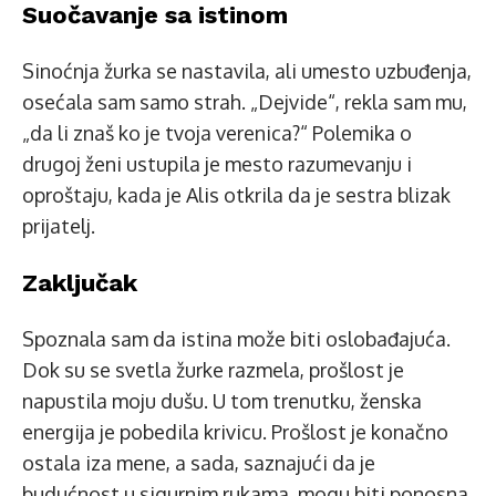
Suočavanje sa istinom
Sinoćnja žurka se nastavila, ali umesto uzbuđenja,
osećala sam samo strah. „Dejvide“, rekla sam mu,
„da li znaš ko je tvoja verenica?“ Polemika o
drugoj ženi ustupila je mesto razumevanju i
oproštaju, kada je Alis otkrila da je sestra blizak
prijatelj.
Zaključak
Spoznala sam da istina može biti oslobađajuća.
Dok su se svetla žurke razmela, prošlost je
napustila moju dušu. U tom trenutku, ženska
energija je pobedila krivicu. Prošlost je konačno
ostala iza mene, a sada, saznajući da je
budućnost u sigurnim rukama, mogu biti ponosna