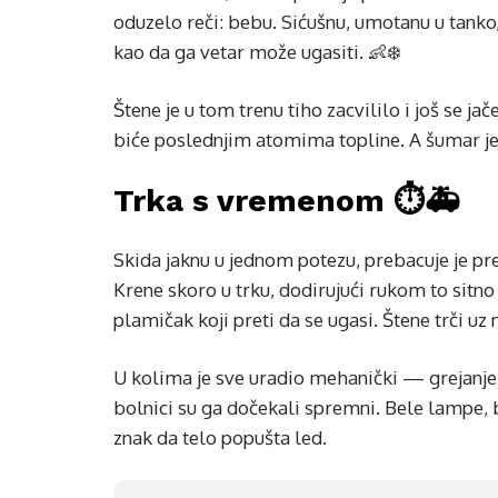
oduzelo reči: bebu. Sićušnu, umotanu u tanko
kao da ga vetar može ugasiti. 👶❄️
Štene je u tom trenu tiho zacvililo i još se j
biće poslednjim atomima topline. A šumar je
Trka s vremenom ⏱️🚑
Skida jaknu u jednom potezu, prebacuje je prek
Krene skoro u trku, dodirujući rukom to sitno č
plamičak koji preti da se ugasi. Štene trči uz 
U kolima je sve uradio mehanički — grejanje 
bolnici su ga dočekali spremni. Bele lampe, b
znak da telo popušta led.