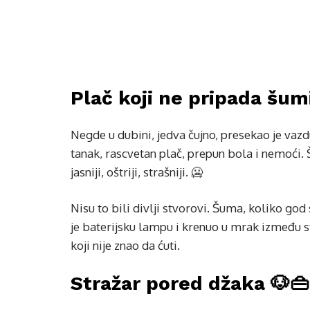
Plač koji ne pripada šumi
Negde u dubini, jedva čujno, presekao je vazduh 
tanak, rascvetan plač, prepun bola i nemoći
jasniji, oštriji, strašniji. 🥶
Nisu to bili divlji stvorovi. Šuma, koliko go
je baterijsku lampu i krenuo u mrak između s
koji nije znao da ćuti.
Stražar pored džaka 🐶👜