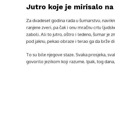
Jutro koje je mirisalo na
Za dvadeset godina rada u šumarstvu, navik
ranjene zveri, pa čak i onu mračnu crtu ljuds
zaboli. Ali to jutro, oštro i ledeno, šumar je
pod jaknu, pekao obraze i terao ga da brže di
To su bile njegove staze. Svaka prosjeka, sv
govorilo jezikom koji razume. Ipak, tog dana,