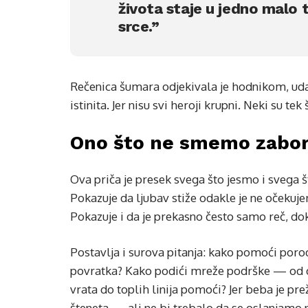
života staje u jedno malo t
srce.”
Rečenica šumara odjekivala je hodnikom, udar
istinita. Jer nisu svi heroji krupni. Neki su tek
Ono što ne smemo zabora
Ova priča je presek svega što jesmo i svega št
Pokazuje da ljubav stiže odakle je ne očeku
Pokazuje i da je prekasno često samo reč, dokl
Postavlja i surova pitanja: kako pomoći por
povratka? Kako podići mreže podrške — od d
vrata do toplih linija pomoći? Jer beba je pre
šteneta — ali ne bi trebalo da se oslanjamo