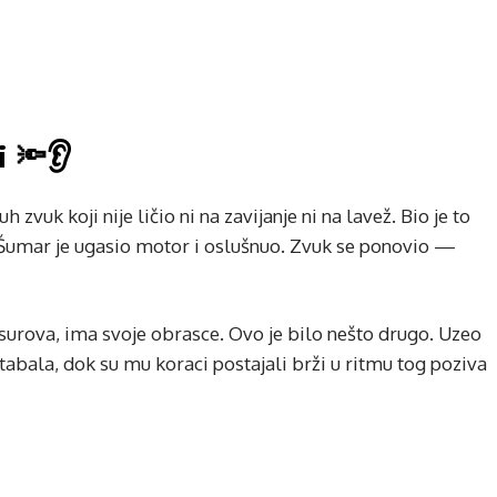
 🔦👂
zvuk koji nije ličio ni na zavijanje ni na lavež. Bio je to
. Šumar je ugasio motor i oslušnuo. Zvuk se ponovio —
d surova, ima svoje obrasce. Ovo je bilo nešto drugo. Uzeo
tabala, dok su mu koraci postajali brži u ritmu tog poziva