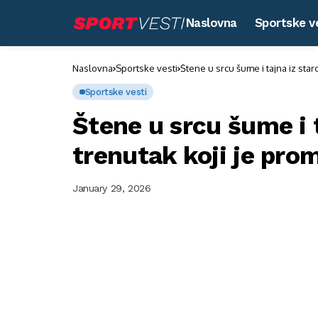
Naslovna
Sportske v
Naslovna
Sportske vesti
Štene u srcu šume i tajna iz sta
Sportske vesti
Štene u srcu šume i 
trenutak koji je pro
January 29, 2026