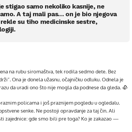
je stigao samo nekoliko kasnije, ne
amo. A taj mali pas… on je bio njegova
 rekle su tiho medicinske sestre,
ogiji.
 žena na rubu siromaštva, tek rodila sedmo dete. Bez
rži”. Ona je donela užasnu, očajničku odluku. Odnela je
razu da uradi ono što nije mogla da podnese da gleda. 🥀
praznim policama i još praznijem pogledu u ogledalu.
opstvene senke. Ne postoji opravdanje za taj čin. Ali
sti zajednice: gde smo bili pre toga? Ko je zakazao —