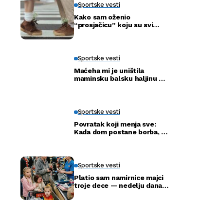
Sportske vesti
Kako sam oženio
“prosjačicu” koju su svi
ismijavali – a godinu dana
kasnije otkrili smo njenu
pravu tajnu
Sportske vesti
Maćeha mi je uništila
maminsku balsku haljinu —
ali nije ni slutila šta će tata
uraditi
Sportske vesti
Povratak koji menja sve:
Kada dom postane borba, a
ne adresa
Sportske vesti
Platio sam namirnice majci
troje dece — nedelju dana
kasnije ušla je u moju
kancelariju i svi su ustali