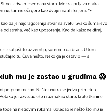
 Sitno, jedva mesec dana staro. Mokra, prljava dlaka
romne, tamne oči gore kao dvoje malih fenjera. 🐾
a kao da je najdragocenija stvar na svetu. Svako šumarevo
e od straha, već kao upozorenje. Kao da kaže: ne diraj,
ne se spljoštilo uz zemlju, spremno da brani. U tom
e slučajno tu. Čuva nešto. Neko ga je ostavio — s
zduh mu je zastao u grudima 😱
d ni potpuno mekan. Nešto unutra se jedva primetno
Polako je razvezao uže i razmakao staru, krutu tkaninu.
 se tope na njegovim rukama, ugledao je nešto što mu je