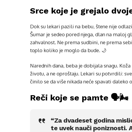
Srce koje je grejalo dvoje ❤
Dok su lekari pazili na bebu, štene nije odla
Šumar je sedeo pored njega, dlan na maloj gl
zahvalnost. Ne prema sudbini, ne prema sebi
toplo koliko je moglo da bude. 🌙
Narednih dana, beba je dobijala snagu. Koža 
životu, a ne oproštaju. Lekari su potvrdili: sv
činilo se da više nikada neće spavati daleko o
Reči koje se pamte 🗣️🌬️
“Za dvadeset godina misli
te uvek nauči poniznosti. A