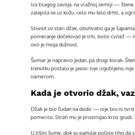
Iza blagog zavoja, na vlažnoj zemlji — štene.
zalepila se uz kožu, celo mu telo drhti, a og
Stisnut uz stari džak, obuhvatio ga je šapam
pomeranje dočekivao je tihi, bolni cvilež — n
ovo je moja dužnost.
Šumar je napravio jedan, pa drugi korak. Šte
trenutku postalo je jasno: nije izgubljeno, nij
namerom.
Kada je otvorio džak, va
Džak je bio čudan na dodir — nije bio ni tvr
pomerilo. Strah mu je prostrujao kroz grudi. 
U tišini šume, dok su pahulje počele tiho da