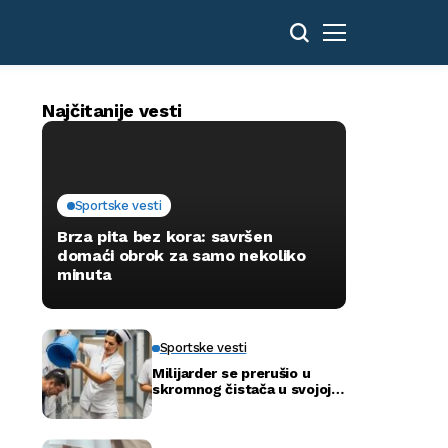
Najčitanije vesti
Sportske vesti
Brza pita bez kora: savršen
domaći obrok za samo nekoliko
minuta
Sportske vesti
Milijarder se prerušio u
skromnog čistača u svojoj
novoj bolnici kako bi otkrio
istinu…