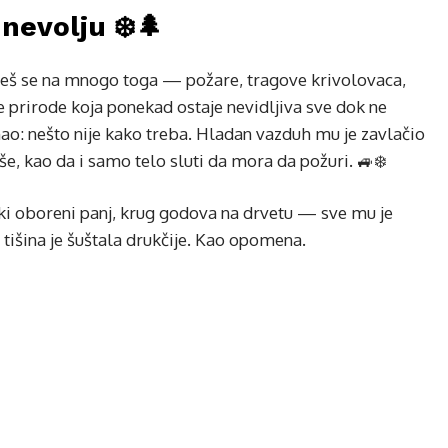
 nevolju ❄️🌲
neš se na mnogo toga — požare, tragove krivolovaca,
ke prirode koja ponekad ostaje nevidljiva sve dok ne
 znao: nešto nije kako treba. Hladan vazduh mu je zavlačio
še, kao da i samo telo sluti da mora da požuri. 🚙❄️
aki oboreni panj, krug godova na drvetu — sve mu je
 tišina je šuštala drukčije. Kao opomena.