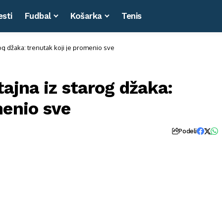
esti
Fudbal
Košarka
Tenis
rog džaka: trenutak koji je promenio sve
tajna iz starog džaka:
menio sve
Podeli