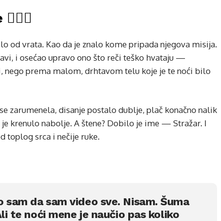
️‍🔥🐾
zilo od vrata. Kao da je znalo kome pripada njegova misija.
avi, i osećao upravo ono što reči teško hvataju —
, nego prema malom, drhtavom telu koje je te noći bilo
se zarumenela, disanje postalo dublje, plač konačno nalik
e je krenulo nabolje. A štene? Dobilo je ime — Stražar. I
d toplog srca i nečije ruke.
o sam da sam video sve. Nisam. Šuma
li te noći mene je naučio pas koliko