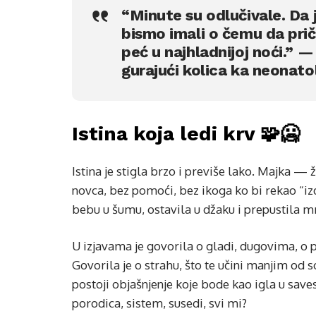
“Minute su odlučivale. Da 
bismo imali o čemu da prič
peć u najhladnijoj noći.” —
gurajući kolica ka neonatol
Istina koja ledi krv 🧩🥶
Istina je stigla brzo i previše lako. Majka —
novca, bez pomoći, bez ikoga ko bi rekao “izd
bebu u šumu, ostavila u džaku i prepustila m
U izjavama je govorila o gladi, dugovima, o 
Govorila je o strahu, što te učini manjim od s
postoji objašnjenje koje bode kao igla u save
porodica, sistem, susedi, svi mi?