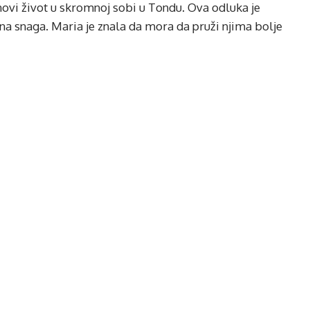
novi život u skromnoj sobi u Tondu. Ova odluka je
ena snaga. Maria je znala da mora da pruži njima bolje