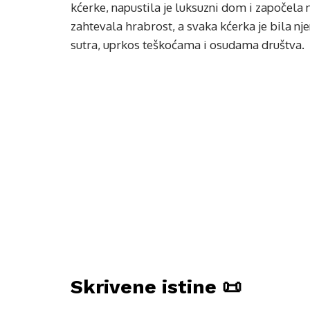
kćerke, napustila je luksuzni dom i započela 
zahtevala hrabrost, a svaka kćerka je bila nj
sutra, uprkos teškoćama i osudama društva.
Skrivene istine 📜