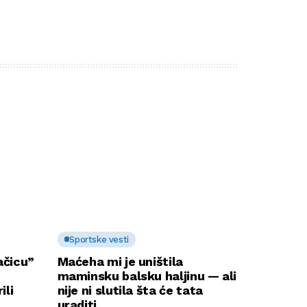
Sportske vesti
ačicu”
Maćeha mi je uništila
maminsku balsku haljinu — ali
ili
nije ni slutila šta će tata
uraditi