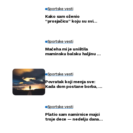
Sportske vesti
Kako sam oženio
“prosjačicu” koju su svi
ismijavali – a godinu dana
kasnije otkrili smo njenu
pravu tajnu
Sportske vesti
Maćeha mi je uništila
maminsku balsku haljinu —
ali nije ni slutila šta će tata
uraditi
Sportske vesti
Povratak koji menja sve:
Kada dom postane borba, a
ne adresa
Sportske vesti
Platio sam namirnice majci
troje dece — nedelju dana
kasnije ušla je u moju
kancelariju i svi su ustali