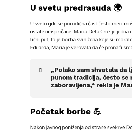
U svetu predrasuda 🌍
U svetu gde se porodična čast često meri mu
ostale neispričane. Maria Dela Cruz je jedna o
lični put; to je borba svih žena koje su mora
Eduarda, Maria je verovala da će pronaći sreć
„Polako sam shvatala da lj
punom tradicija, često se 
zaboravljena,“ rekla je Mar
Početak borbe 💪
Nakon javnog poniženja od strane svekrve Doñe