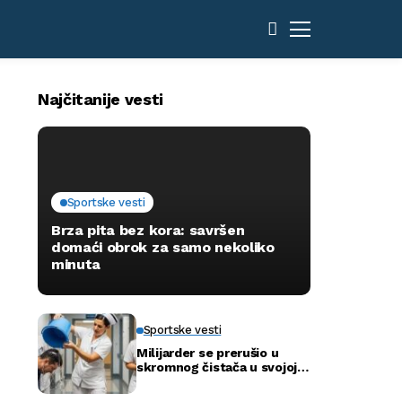
Najčitanije vesti
Sportske vesti
Brza pita bez kora: savršen
domaći obrok za samo nekoliko
minuta
Sportske vesti
Milijarder se prerušio u
skromnog čistača u svojoj
novoj bolnici kako bi otkrio
istinu…