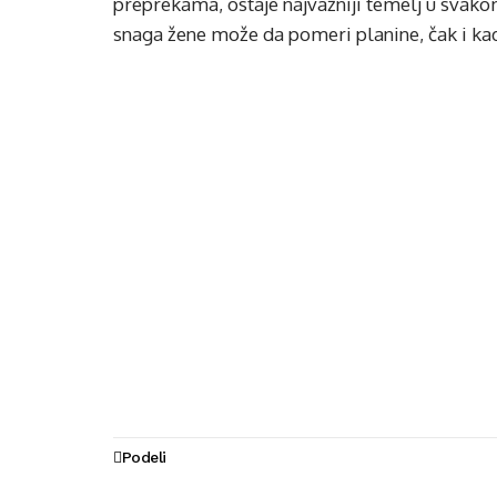
preprekama, ostaje najvažniji temelj u svakom
snaga žene može da pomeri planine, čak i ka
Podeli