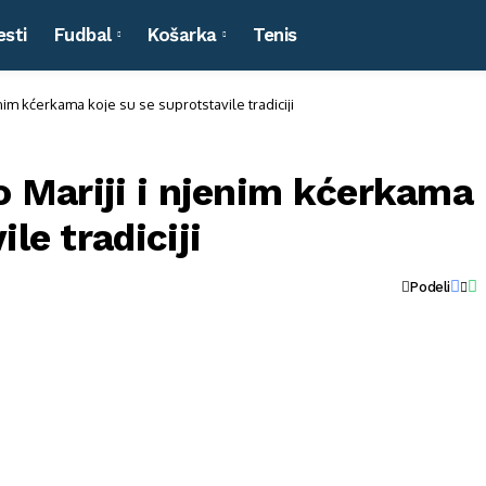
esti
Fudbal
Košarka
Tenis
enim kćerkama koje su se suprotstavile tradiciji
 o Mariji i njenim kćerkama
le tradiciji
Podeli