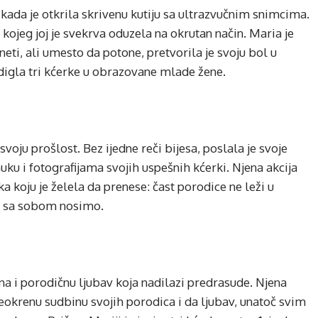
 kada je otkrila skrivenu kutiju sa ultrazvučnim snimcima.
ojeg joj je svekrva oduzela na okrutan način. Maria je
eti, ali umesto da potone, pretvorila je svoju bol u
digla tri kćerke u obrazovane mlade žene.
voju prošlost. Bez ijedne reči bijesa, poslala je svoje
u i fotografijama svojih uspešnih kćerki. Njena akcija
a koju je želela da prenese: čast porodice ne leži u
je sa sobom nosimo.
a i porodičnu ljubav koja nadilazi predrasude. Njena
okrenu sudbinu svojih porodica i da ljubav, unatoč svim