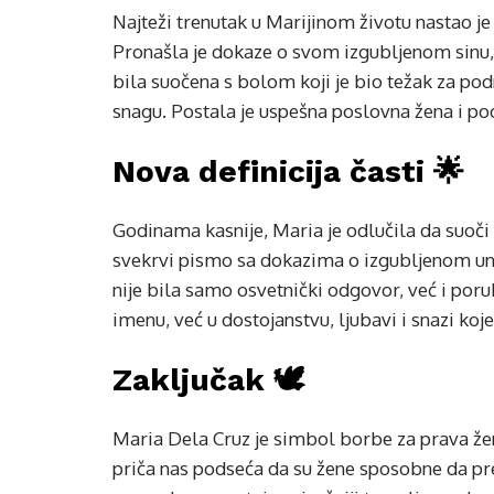
Najteži trenutak u Marijinom životu nastao je
Pronašla je dokaze o svom izgubljenom sinu, k
bila suočena s bolom koji je bio težak za podn
snagu. Postala je uspešna poslovna žena i po
Nova definicija časti 🌟
Godinama kasnije, Maria je odlučila da suoči s
svekrvi pismo sa dokazima o izgubljenom unuk
nije bila samo osvetnički odgovor, već i poruk
imenu, već u dostojanstvu, ljubavi i snazi ko
Zaključak 🕊️
Maria Dela Cruz je simbol borbe za prava žen
priča nas podseća da su žene sposobne da pre