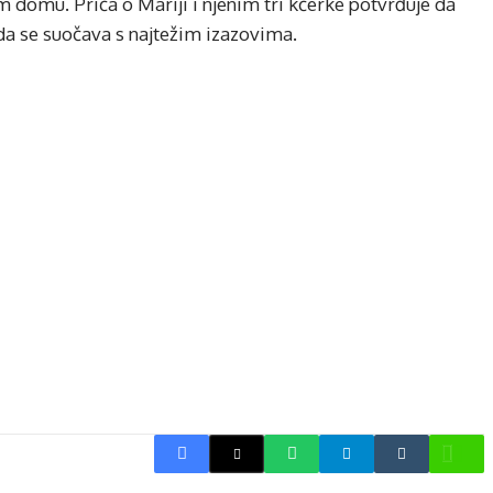
 domu. Priča o Mariji i njenim tri kćerke potvrđuje da
da se suočava s najtežim izazovima.