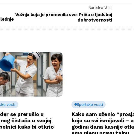
Naredna Vest
Vožnja koja je promenila sve: Priča o ljudskoj
slednje
dobrotvornosti
ske vesti
Sportske vesti
rder se prerušio u
Kako sam oženio “prosj
nog čistača u svojoj
koju su svi ismijavali – a
bolnici kako bi otkrio
godinu dana kasnije otkr
u…
smo njenu pravu tajnu