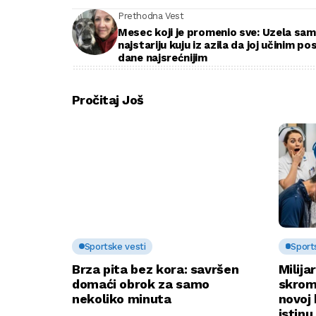
Prethodna Vest
Mesec koji je promenio sve: Uzela sam
najstariju kuju iz azila da joj učinim po
dane najsrećnijim
Pročitaj Još
Sportske vesti
Sport
Brza pita bez kora: savršen
Milija
domaći obrok za samo
skrom
nekoliko minuta
novoj 
istin