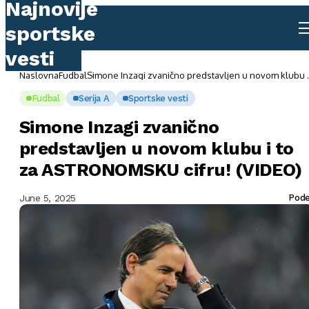
Naslovna
Fudbal
Simone Inzagi zvanično predstavljen u novom klubu i
to za ASTRONOMSKU cifru! (VIDEO)
Fudbal
Serija A
Sportske vesti
Simone Inzagi zvanično
predstavljen u novom klubu i to
za ASTRONOMSKU cifru! (VIDEO)
June 5, 2025
Pode