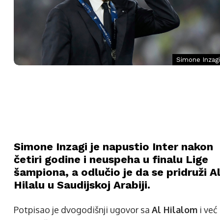
Simone Inzagi
Simone Inzagi je napustio Inter nakon
četiri godine i neuspeha u finalu Lige
šampiona, a odlučio je da se pridruži A
Hilalu u Saudijskoj Arabiji.
Potpisao je dvogodišnji ugovor sa
Al Hilalom
i već