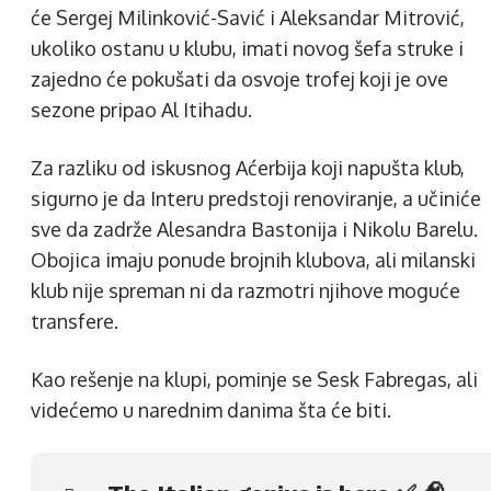
će Sergej Milinković-Savić i Aleksandar Mitrović,
ukoliko ostanu u klubu, imati novog šefa struke i
zajedno će pokušati da osvoje trofej koji je ove
sezone pripao Al Itihadu.
Za razliku od iskusnog Aćerbija koji napušta klub,
sigurno je da Interu predstoji renoviranje, a učiniće
sve da zadrže Alesandra Bastonija i Nikolu Barelu.
Obojica imaju ponude brojnih klubova, ali milanski
klub nije spreman ni da razmotri njihove moguće
transfere.
Kao rešenje na klupi, pominje se Sesk Fabregas, ali
videćemo u narednim danima šta će biti.