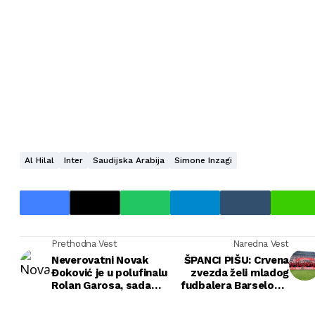
Al Hilal
Inter
Saudijska Arabija
Simone Inzagi
Prethodna Vest
Naredna Vest
Neverovatni Novak
ŠPANCI PIŠU: Crvena
Đoković je u polufinalu
zvezda želi mladog
Rolan Garosa, sada
fudbalera Barselone,
sledi pravi SPEKTAKL!
pregovori u toku!
(VIDEO)