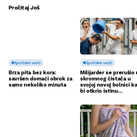
Pročitaj Još
Sportske vesti
Sportske vesti
Brza pita bez kora:
Milijarder se prerušio 
savršen domaći obrok za
skromnog čistača u
samo nekoliko minuta
svojoj novoj bolnici k
bi otkrio istinu…