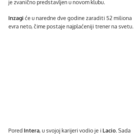
je zvanično predstavljen u novom klubu.
Inzagi
će u naredne dve godine zaraditi 52 miliona
evra neto, čime postaje najplaćeniji trener na svetu.
Pored
Intera
, u svojoj karijeri vodio je i
Lacio
. Sada