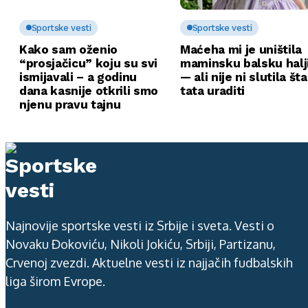
Sportske vesti
Sportske vesti
Kako sam oženio
Maćeha mi je uništila
“prosjačicu” koju su svi
maminsku balsku halj
ismijavali – a godinu
— ali nije ni slutila št
dana kasnije otkrili smo
tata uraditi
njenu pravu tajnu
Najnovije sportske vesti iz Srbije i sveta. Vesti o
Novaku Đokoviću, Nikoli Jokiću, Srbiji, Partizanu,
Crvenoj zvezdi. Aktuelne vesti iz najjačih fudbalskih
liga širom Evrope.