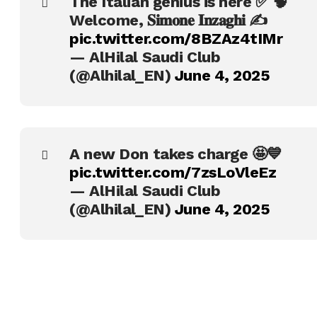
The Italian genius is here ✅ 🧠
Welcome, 𝐒𝐢𝐦𝐨𝐧𝐞 𝐈𝐧𝐳𝐚𝐠𝐡𝐢 ✍️
pic.twitter.com/8BZAz4tIMr
— AlHilal Saudi Club
(@Alhilal_EN)
June 4, 2025
A new Don takes charge 🤩💙
pic.twitter.com/7zsLoVleEz
— AlHilal Saudi Club
(@Alhilal_EN)
June 4, 2025