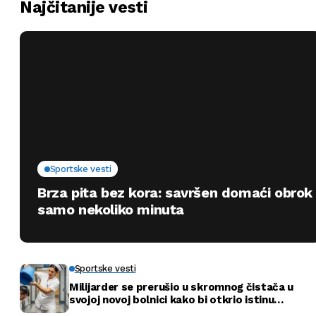
Najčitanije vesti
Sportske vesti
Brza pita bez kora: savršen domaći obrok
samo nekoliko minuta
Sportske vesti
Milijarder se prerušio u skromnog čistača u
svojoj novoj bolnici kako bi otkrio istinu…