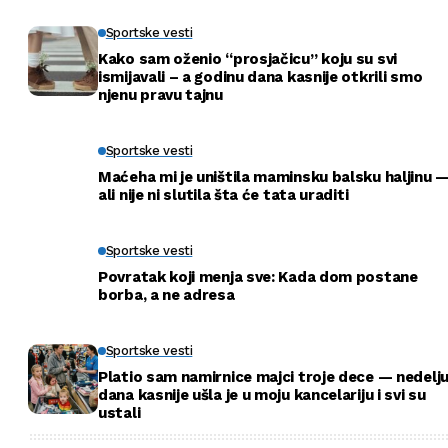
Sportske vesti
Kako sam oženio “prosjačicu” koju su svi
ismijavali – a godinu dana kasnije otkrili smo
njenu pravu tajnu
Sportske vesti
Maćeha mi je uništila maminsku balsku haljinu 
ali nije ni slutila šta će tata uraditi
Sportske vesti
Povratak koji menja sve: Kada dom postane
borba, a ne adresa
Sportske vesti
Platio sam namirnice majci troje dece — nedelj
dana kasnije ušla je u moju kancelariju i svi su
ustali