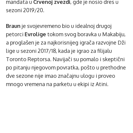
mandata u
Crvenoj zvezdi
, gde je nosio dres u
sezoni 2019/20.
Braun
je svojevremeno bio u idealnoj drugoj
petorci
Evrolige
tokom svog boravka u Makabiju,
a proglašen je za najkorisnijeg igrača razvojne Dži
lige u sezoni 2017/18, kada je igrao za filijalu
Toronto Reptorsa. Navijači su pomalo i skeptični
po pitanju njegovom povratka, pošto u prethodne
dve sezone nije imao značajnu ulogu i proveo
mnogo vremena na parketu u ekipi iz Atini.