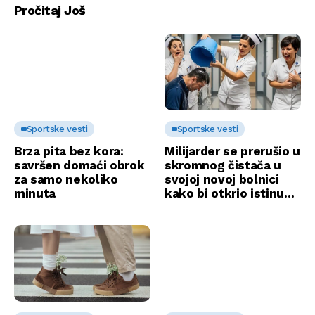
Pročitaj Još
Sportske vesti
Sportske vesti
Brza pita bez kora:
Milijarder se prerušio u
savršen domaći obrok
skromnog čistača u
za samo nekoliko
svojoj novoj bolnici
minuta
kako bi otkrio istinu…