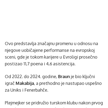
Ovo predstavlja značajnu promenu u odnosu na
njegove uobičajene performanse na evropskoj
sceni, gde je tokom karijere u Evroligi prosečno
postizao 11,7 poena i 4,6 asistencija.
Od 2022. do 2024. godine,
Braun
je bio ključni
igrač
Makabija
, a prethodno je nastupao uspešno
za Uniks i Fenerbahče.
Plejmejker se pridružio turskom klubu nakon prvog