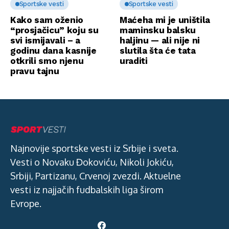
Sportske vesti
Sportske vesti
Kako sam oženio
Maćeha mi je uništila
“prosjačicu” koju su
maminsku balsku
svi ismijavali – a
haljinu — ali nije ni
godinu dana kasnije
slutila šta će tata
otkrili smo njenu
uraditi
pravu tajnu
Najnovije sportske vesti iz Srbije i sveta.
Vesti o Novaku Đokoviću, Nikoli Jokiću,
Srbiji, Partizanu, Crvenoj zvezdi. Aktuelne
vesti iz najjačih fudbalskih liga širom
Evrope.