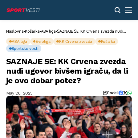
Naslovna
Košarka
ABA liga
SAZNAJE SE: KK Crvena zvezda nudi
ugovor bivšem igraču, da li je ovo dobar
potez?
ABA liga
Evroliga
KK Crvena zvezda
Košarka
Sportske vesti
SAZNAJE SE: KK Crvena zvezda
nudi ugovor bivšem igraču, da li
je ovo dobar potez?
May 26, 2025
Podeli