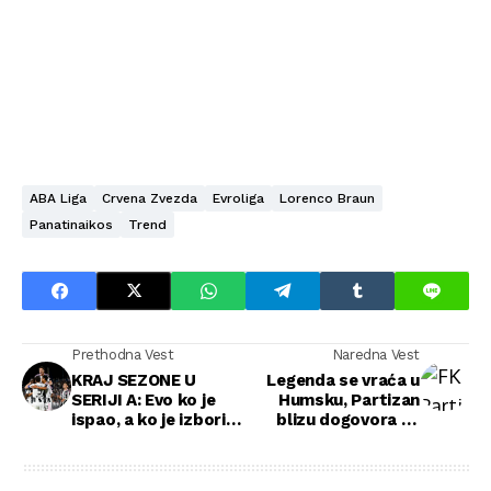
ABA Liga
Crvena Zvezda
Evroliga
Lorenco Braun
Panatinaikos
Trend
Prethodna Vest
Naredna Vest
KRAJ SEZONE U
Legenda se vraća u
SERIJI A: Evo ko je
Humsku, Partizan
ispao, a ko je izborio
blizu dogovora sa
plasman u Ligu
novim trenerom -
šampiona!
navijači oduševljeni