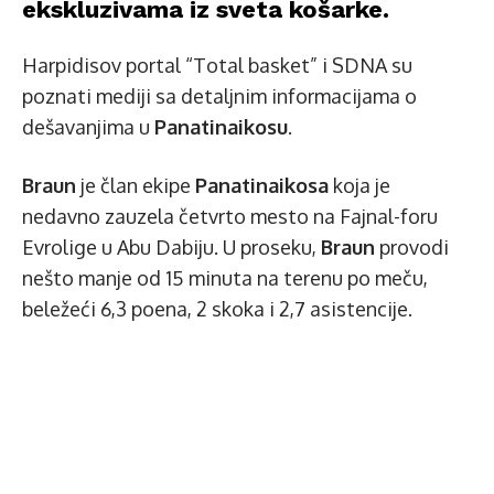
ekskluzivama iz sveta košarke.
Harpidisov portal “Total basket” i SDNA su
poznati mediji sa detaljnim informacijama o
dešavanjima u
Panatinaikosu
.
Braun
je član ekipe
Panatinaikosa
koja je
nedavno zauzela četvrto mesto na Fajnal-foru
Evrolige u Abu Dabiju. U proseku,
Braun
provodi
nešto manje od 15 minuta na terenu po meču,
beležeći 6,3 poena, 2 skoka i 2,7 asistencije.