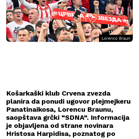
Lorenco Braun
Košarkaški klub Crvena zvezda
planira da ponudi ugovor plejmejkeru
Panatinaikosa, Lorencu Braunu,
saopštava grčki “SDNA”. Informacija
je objavljena od strane novinara
Hristosa Harpidisa, poznatog po