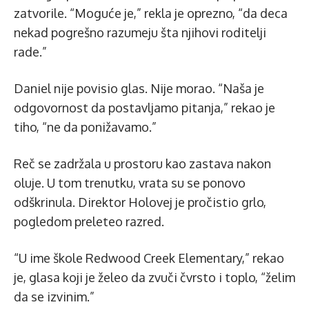
zatvorile. “Moguće je,” rekla je oprezno, “da deca
nekad pogrešno razumeju šta njihovi roditelji
rade.”
Daniel nije povisio glas. Nije morao. “Naša je
odgovornost da postavljamo pitanja,” rekao je
tiho, “ne da ponižavamo.”
Reč se zadržala u prostoru kao zastava nakon
oluje. U tom trenutku, vrata su se ponovo
odškrinula. Direktor Holovej je pročistio grlo,
pogledom preleteo razred.
“U ime škole Redwood Creek Elementary,” rekao
je, glasa koji je želeo da zvuči čvrsto i toplo, “želim
da se izvinim.”