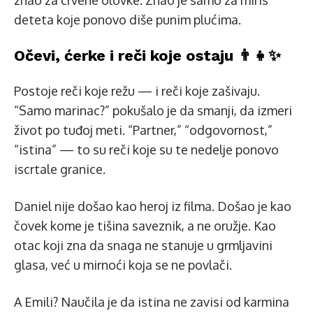
znao za crvene olovke. Znao je samo za miris
deteta koje ponovo diše punim plućima.
Očevi, ćerke i reči koje ostaju 👨‍👧✨
Postoje reči koje režu — i reči koje zašivaju.
“Samo marinac?” pokušalo je da smanji, da izmeri
život po tuđoj meti. “Partner,” “odgovornost,”
“istina” — to su reči koje su te nedelje ponovo
iscrtale granice.
Daniel nije došao kao heroj iz filma. Došao je kao
čovek kome je tišina saveznik, a ne oružje. Kao
otac koji zna da snaga ne stanuje u grmljavini
glasa, već u mirnoći koja se ne povlači.
A Emili? Naučila je da istina ne zavisi od karmina