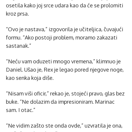
osetila kako joj srce udara kao da će se prolomiti
kroz prsa.
“Ovo je nastava,” izgovorila je učiteljica, čuvajući
formu. “Ako postoji problem, moramo zakazati
sastanak.”
“Neću vam oduzeti mnogo vremena,” klimnuo je
Daniel. Ušao je, Rex je legao pored njegove noge,
kao senka koja diše.
“Nisam viši oficir,” rekao je, stojeći pravo, glas bez
buke. “Ne dolazim da impresioniram. Marinac
sam. I otac.”
“Ne vidim zašto ste onda ovde,” uzvratila je ona,