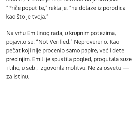
“Priče poput te,” rekla je, “ne dolaze iz porodica
kao što je tvoja.”
Na vrhu Emilinog rada, u krupnim potezima,
pojavilo se: “Not Verified.” Neprovereno. Kao
pečat koji nije procenio samo papire, već i dete
pred njim. Emili je spustila pogled, progutala suze
i tiho, u sebi, izgovorila molitvu. Ne za osvetu —
za istinu.