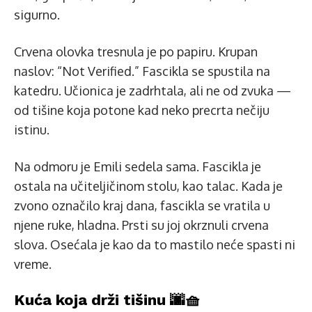
sigurno.
Crvena olovka tresnula je po papiru. Krupan
naslov: “Not Verified.” Fascikla se spustila na
katedru. Učionica je zadrhtala, ali ne od zvuka —
od tišine koja potone kad neko precrta nečiju
istinu.
Na odmoru je Emili sedela sama. Fascikla je
ostala na učiteljičinom stolu, kao talac. Kada je
zvono označilo kraj dana, fascikla se vratila u
njene ruke, hladna. Prsti su joj okrznuli crvena
slova. Osećala je kao da to mastilo neće spasti ni
vreme.
Kuća koja drži tišinu 🌆🧺