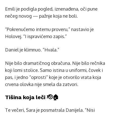
Emili je podigla pogled, iznenađena, oči pune
nečeg novog — pažnje koja ne boli.
“Pokrenućemo internu proveru,” nastavio je
Holovej. “I ispravićemo zapis.”
Daniel je klimnuo. “Hvala.”
Nije bilo dramatičnog obračuna. Nije bilo rečnika
koji lomi stolice. Samo istina u uniformi, čovek i
pas, i jedno “oprosti” koje je otvorilo vrata koja
crvena olovka nije smela da zatvori.
Tišina koja leči 🫡🏠
Te večeri, Sara je posmatrala Danijela. “Nisi