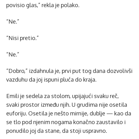
povisio glas,” rekla je polako.
“Ne.”
“Nisi pretio.”
“Ne.”
“Dobro,” izdahnula je, prvi put tog dana dozvolivši
vazduhu da joj ispuni pluća do kraja.
Emili je sedela za stolom, upijajući svaku reč,
svaki prostor između njih. U grudima nije osetila
euforiju. Osetila je nešto mirnije, dublje — kao da
se tlo pod njenim nogama konačno zaustavilo i
ponudilo joj da stane, da stoji uspravno.