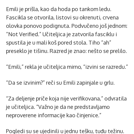
Emili je prišla, kao da hoda po tankom ledu.
Fascikla se otvorila, listovi su okrenuti, crvena
olovka ponovo podignuta. Podvučeno još jednom:
“Not Verified.” Učiteljica je zatvorila fasciklu i
spustila je u mali koš pored stola. Tiho “ah”
preseklo je tišinu. Razred je znao: nešto se prelilo.
“Emili,” rekla je učiteljica mirno, “izvini se razredu.”
“Da se izvinim?” reči su Emili zapinjale u grlu.
“Za deljenje priče koja nije verifikovana,” odvratila
je učiteljica. “Važno je da ne predstavljamo
neproverene informacije kao činjenice.”
Pogledi su se ujedinili u jednu tešku, tuđu težinu.