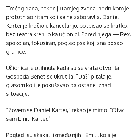
Trećeg dana, nakon jutarnjeg zvona, hodnikom je
protutnjao ritam koji se ne zaboravlja. Daniel
Karter je kročio u kancelariju, potpisao se kratko, i
bez teatra krenuo ka učionici. Pored njega — Rex,
spokojan, fokusiran, pogled psa koji zna posao i
granice.
Učionica je utihnula kada su se vrata otvorila.
Gospođa Benet se ukrutila. “Da?” pitala je,
glasom koji je pokušavao da ostane iznad
situacije.
“Zovem se Daniel Karter,” rekao je mirno. “Otac
sam Emili Karter.”
Pogledi su skakali između njih i Emili, koja je