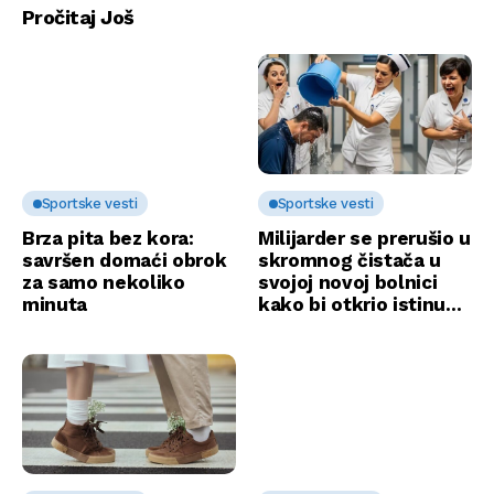
Pročitaj Još
Sportske vesti
Sportske vesti
Brza pita bez kora:
Milijarder se prerušio u
savršen domaći obrok
skromnog čistača u
za samo nekoliko
svojoj novoj bolnici
minuta
kako bi otkrio istinu…