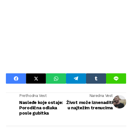
Prethodna Vest
Naredna Vest
Nasleđe koje ostaje:
Život može iznenaditi
Porodična odluka
u najtežim trenucima
posle gubitka