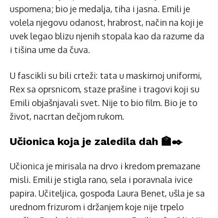
uspomena; bio je medalja, tiha i jasna. Emili je
volela njegovu odanost, hrabrost, način na koji je
uvek legao blizu njenih stopala kao da razume da
i tišina ume da čuva.
U fascikli su bili crteži: tata u maskirnoj uniformi,
Rex sa oprsnicom, staze prašine i tragovi koji su
Emili objašnjavali svet. Nije to bio film. Bio je to
život, nacrtan dečjom rukom.
Učionica koja je zaledila dah 🏫✒️
Učionica je mirisala na drvo i kredom premazane
misli. Emili je stigla rano, sela i poravnala ivice
papira. Učiteljica, gospođa Laura Benet, ušla je sa
urednom frizurom i držanjem koje nije trpelo