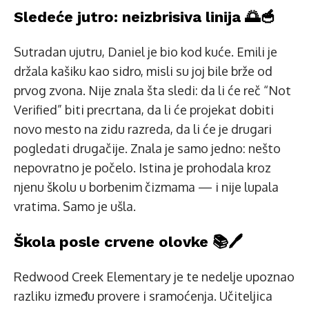
Sledeće jutro: neizbrisiva linija 🌅🥣
Sutradan ujutru, Daniel je bio kod kuće. Emili je
držala kašiku kao sidro, misli su joj bile brže od
prvog zvona. Nije znala šta sledi: da li će reč “Not
Verified” biti precrtana, da li će projekat dobiti
novo mesto na zidu razreda, da li će je drugari
pogledati drugačije. Znala je samo jedno: nešto
nepovratno je počelo. Istina je prohodala kroz
njenu školu u borbenim čizmama — i nije lupala
vratima. Samo je ušla.
Škola posle crvene olovke 📚🖊️
Redwood Creek Elementary je te nedelje upoznao
razliku između provere i sramoćenja. Učiteljica