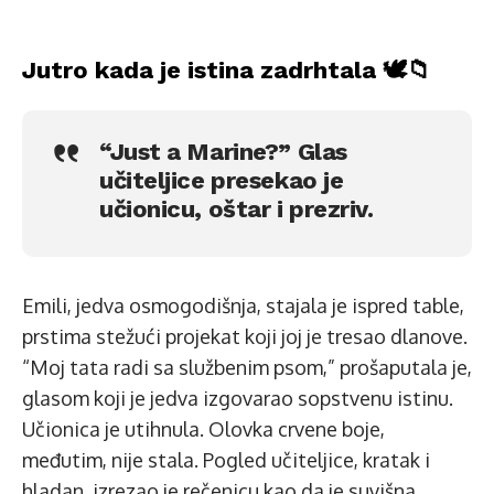
Jutro kada je istina zadrhtala 🕊️📁
“Just a Marine?” Glas
učiteljice presekao je
učionicu, oštar i prezriv.
Emili, jedva osmogodišnja, stajala je ispred table,
prstima stežući projekat koji joj je tresao dlanove.
“Moj tata radi sa službenim psom,” prošaputala je,
glasom koji je jedva izgovarao sopstvenu istinu.
Učionica je utihnula. Olovka crvene boje,
međutim, nije stala. Pogled učiteljice, kratak i
hladan, izrezao je rečenicu kao da je suvišna.