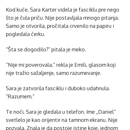
Kod kuće, Sara Karter videla je fasciklu pre nego
što je čula priču. Nije postavljala mnogo pitanja.
Samo je otvorila, pročitala crvenilo na papiru i
pogledala ćerku.
“Šta se dogodilo?” pitala je meko.
“Nije mi poverovala,” rekla je Emili, glasom koji
nije tražio sažaljenje, samo razumevanje.
Sara je zatvorila fasciklu i duboko udahnula.
“Razumem.”
Te noći, Sara je gledala u telefon. Ime „Daniel“
svetlelo je kao orijentir na tamnom ekranu. Nije
pozvala. Znala je da postoje istine koje, jednom