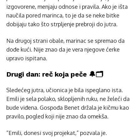
izgovorene, menjaju odnose i pravila. Ako je išta
naučila pored marinca, to je da se neke bitke
dobijaju tako što strpljenje prebroji do jutra.
Na drugoj strani obale, marinac se spremao da
dođe kući. Nije znao da je vera njegove ćerke
upravo ispitana.
Drugi dan: reč koja peče 🔔🗂️
Sledećeg jutra, učionica je bila ispeglano ista.
Emili je sela polako, sklopljenih ruku, ne želeći da
bude viđena. Gospođa Benet držala je kičmu kao
pravilo, pogled koji nije znao da omekša.
“Emili, donesi svoj projekat,” pozvala je.