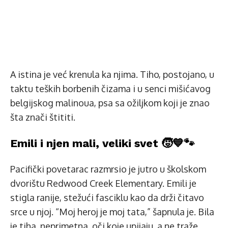
A istina je već krenula ka njima. Tiho, postojano, u
taktu teških borbenih čizama i u senci mišićavog
belgijskog malinoua, psa sa ožiljkom koji je znao
šta znači štititi.
Emili i njen mali, veliki svet 🧒💙🐾
Pacifički povetarac razmrsio je jutro u školskom
dvorištu Redwood Creek Elementary. Emili je
stigla ranije, stežući fasciklu kao da drži čitavo
srce u njoj. “Moj heroj je moj tata,” šapnula je. Bila
je tiha, neprimetna, oči koje upijaju, a ne traže