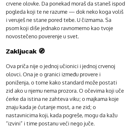
crvene olovke. Da ponekad moraš da staneš ispod
pogleda koji te ne razume — dok neko koga voliš
i veruješ ne stane pored tebe. U čizmama. Sa
psom koji diše jednako ravnomerno kao tvoje
novostečeno poverenje u svet.
Zakljucak 🧭
Ova priča nije o jednoj učionici i jednoj crvenoj
olovci. Ona je o granici između provere i
poniženja, o tome kako standard može postati
zid ako u njemu nema prozora. O očevima koji uče
ćerke da istina ne zahteva viku; o majkama koje
znaju kada je ćutanje most, a ne zid; o
nastavnicima koji, kada pogreše, mogu da kažu
“izvini” i time postanu veći nego juče.