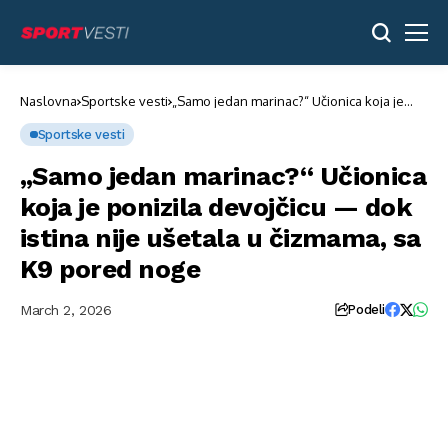
Naslovna
Sportske vesti
„Samo jedan marinac?“ Učionica koja je
ponizila devojčicu — dok istina nije
ušetala u čizmama, sa K9 pored noge
Sportske vesti
„Samo jedan marinac?“ Učionica
koja je ponizila devojčicu — dok
istina nije ušetala u čizmama, sa
K9 pored noge
{"aigc_info":
{"aigc_label_type":0,"source_info":"dreamina"},"data":
March 2, 2026
Podeli
{"os":"web","product":"dreamina","exportType":"generation","pictureId":"
{"originItemId":"7605539591969410312"}}