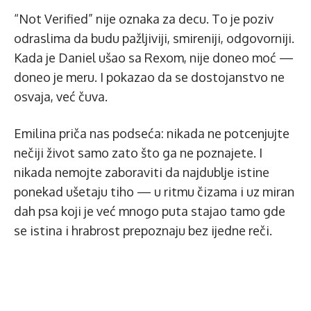
“Not Verified” nije oznaka za decu. To je poziv
odraslima da budu pažljiviji, smireniji, odgovorniji.
Kada je Daniel ušao sa Rexom, nije doneo moć —
doneo je meru. I pokazao da se dostojanstvo ne
osvaja, već čuva.
Emilina priča nas podseća: nikada ne potcenjujte
nečiji život samo zato što ga ne poznajete. I
nikada nemojte zaboraviti da najdublje istine
ponekad ušetaju tiho — u ritmu čizama i uz miran
dah psa koji je već mnogo puta stajao tamo gde
se istina i hrabrost prepoznaju bez ijedne reči.