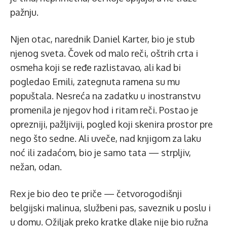
pažnju.
Njen otac, narednik Daniel Karter, bio je stub
njenog sveta. Čovek od malo reči, oštrih crta i
osmeha koji se ređe razlistavao, ali kad bi
pogledao Emili, zategnuta ramena su mu
popuštala. Nesreća na zadatku u inostranstvu
promenila je njegov hod i ritam reči. Postao je
oprezniji, pažljiviji, pogled koji skenira prostor pre
nego što sedne. Ali uveče, nad knjigom za laku
noć ili zadaćom, bio je samo tata — strpljiv,
nežan, odan.
Rex je bio deo te priče — četvorogodišnji
belgijski malinua, službeni pas, saveznik u poslu i
u domu. Ožiljak preko kratke dlake nije bio ružna