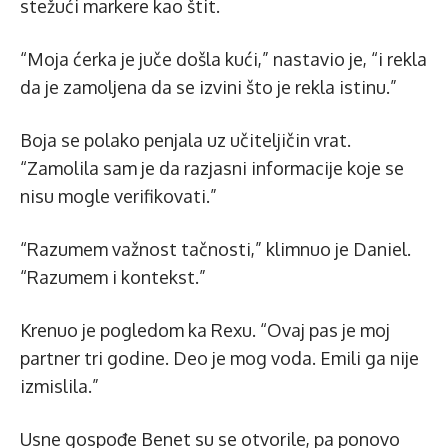
stežući markere kao štit.
“Moja ćerka je juče došla kući,” nastavio je, “i rekla
da je zamoljena da se izvini što je rekla istinu.”
Boja se polako penjala uz učiteljičin vrat.
“Zamolila sam je da razjasni informacije koje se
nisu mogle verifikovati.”
“Razumem važnost tačnosti,” klimnuo je Daniel.
“Razumem i kontekst.”
Krenuo je pogledom ka Rexu. “Ovaj pas je moj
partner tri godine. Deo je mog voda. Emili ga nije
izmislila.”
Usne gospođe Benet su se otvorile, pa ponovo