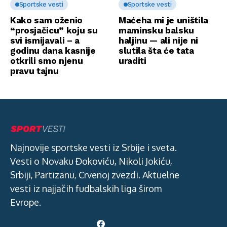
Sportske vesti
Sportske vesti
Kako sam oženio
Maćeha mi je uništila
“prosjačicu” koju su
maminsku balsku
svi ismijavali – a
haljinu — ali nije ni
godinu dana kasnije
slutila šta će tata
otkrili smo njenu
uraditi
pravu tajnu
Najnovije sportske vesti iz Srbije i sveta.
Vesti o Novaku Đokoviću, Nikoli Jokiću,
Srbiji, Partizanu, Crvenoj zvezdi. Aktuelne
vesti iz najjačih fudbalskih liga širom
Evrope.