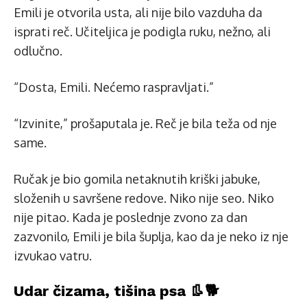
Emili je otvorila usta, ali nije bilo vazduha da
isprati reč. Učiteljica je podigla ruku, nežno, ali
odlučno.
“Dosta, Emili. Nećemo raspravljati.”
“Izvinite,” prošaputala je. Reč je bila teža od nje
same.
Ručak je bio gomila netaknutih kriški jabuke,
složenih u savršene redove. Niko nije seo. Niko
nije pitao. Kada je poslednje zvono za dan
zazvonilo, Emili je bila šuplja, kao da je neko iz nje
izvukao vatru.
Udar čizama, tišina psa 👢🐕