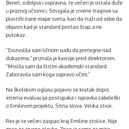
Benet, ozbiljna i uspravna, te večeri je ostala duže
u praznoj učionici. Strugala je crvene tragove sa
plastificirane mape sveta, kao da traži od sebe da
objasni kad je standard postao štap, a ne
putokaz.
“Dozvolila sam ličnom sudu da pretegne nad
dokazima,” priznala je kasnije pred direktorom.
“Mislila sam da štitim akademski standard.
Zaboravila sam koga zapravo učim.”
Na školskom oglasu pojavio se kratak dopis:
interna evaluacija postupaka i ispravka zabeleški
o Emilinom projektu. Sitna slova. Velika stvar.
Rex je te večeri zaspao kraj Emiline stolice. Nije