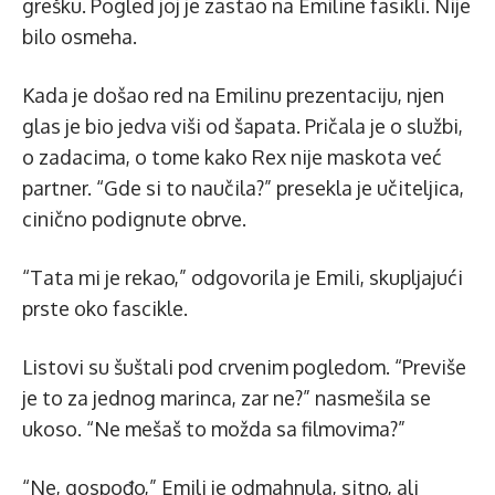
grešku. Pogled joj je zastao na Emiline fasikli. Nije
bilo osmeha.
Kada je došao red na Emilinu prezentaciju, njen
glas je bio jedva viši od šapata. Pričala je o službi,
o zadacima, o tome kako Rex nije maskota već
partner. “Gde si to naučila?” presekla je učiteljica,
cinično podignute obrve.
“Tata mi je rekao,” odgovorila je Emili, skupljajući
prste oko fascikle.
Listovi su šuštali pod crvenim pogledom. “Previše
je to za jednog marinca, zar ne?” nasmešila se
ukoso. “Ne mešaš to možda sa filmovima?”
“Ne, gospođo,” Emili je odmahnula, sitno, ali