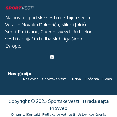
Najnovije sportske vesti iz Srbije i sveta.
Vesti o Novaku Đokoviću, Nikoli Jokiću,
Srbiji, Partizanu, Crvenoj zvezdi. Aktuelne
vesti iz najjačih fudbalskih liga širom
Evrope.
Navigacija
Naslovna
Sportske vesti
Fudbal
Košarka
Tenis
Copyright © 2025 Sportske vesti |
Izrada sajta
ProWeb
O nama
Kontakt
Politika privatnosti
Uslovi korišćenja