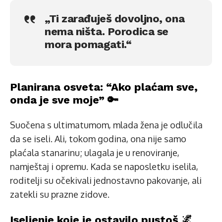
„Ti zarađuješ dovoljno, ona
nema ništa. Porodica se
mora pomagati.“
Planirana osveta: “Ako plaćam sve,
onda je sve moje” 🔑
Suočena s ultimatumom, mlada žena je odlučila
da se iseli. Ali, tokom godina, ona nije samo
plaćala stanarinu; ulagala je u renoviranje,
namještaj i opremu. Kada se naposletku iselila,
roditelji su očekivali jednostavno pakovanje, ali
zatekli su prazne zidove.
Iseljenje koje je ostavilo pustoš 🌌