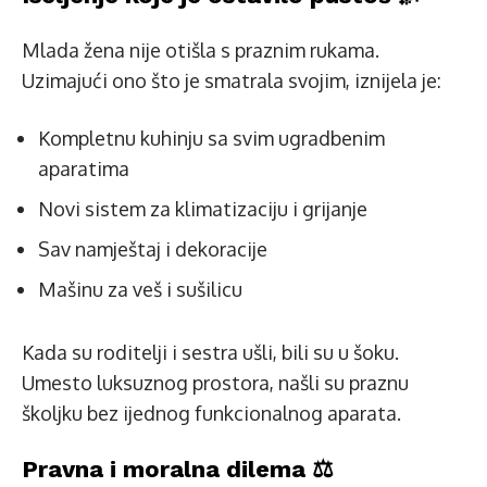
Mlada žena nije otišla s praznim rukama.
Uzimajući ono što je smatrala svojim, iznijela je:
Kompletnu kuhinju sa svim ugradbenim
aparatima
Novi sistem za klimatizaciju i grijanje
Sav namještaj i dekoracije
Mašinu za veš i sušilicu
Kada su roditelji i sestra ušli, bili su u šoku.
Umesto luksuznog prostora, našli su praznu
školjku bez ijednog funkcionalnog aparata.
Pravna i moralna dilema ⚖️