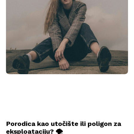
Porodica kao utočište ili poligon za
eksploataciju? 🌪️