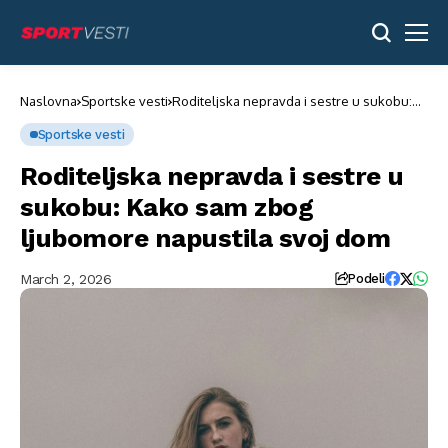
Naslovna
Sportske vesti
Roditeljska nepravda i sestre u sukobu:
Kako sam zbog ljubomore napustila svoj
dom
Sportske vesti
Roditeljska nepravda i sestre u
sukobu: Kako sam zbog
ljubomore napustila svoj dom
March 2, 2026
Podeli