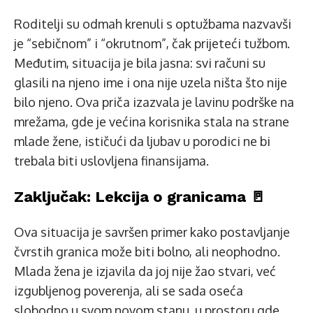
Roditelji su odmah krenuli s optužbama nazvavši
je “sebičnom” i “okrutnom”, čak prijeteći tužbom.
Međutim, situacija je bila jasna: svi računi su
glasili na njeno ime i ona nije uzela ništa što nije
bilo njeno. Ova priča izazvala je lavinu podrške na
mrežama, gde je većina korisnika stala na strane
mlade žene, ističući da ljubav u porodici ne bi
trebala biti uslovljena finansijama.
Zaključak: Lekcija o granicama 🚪
Ova situacija je savršen primer kako postavljanje
čvrstih granica može biti bolno, ali neophodno.
Mlada žena je izjavila da joj nije žao stvari, već
izgubljenog poverenja, ali se sada oseća
slobodno u svom novom stanu, u prostoru gde