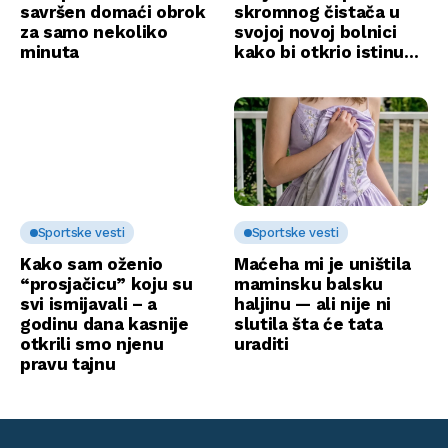
savršen domaći obrok
skromnog čistača u
za samo nekoliko
svojoj novoj bolnici
minuta
kako bi otkrio istinu…
Sportske vesti
Sportske vesti
Kako sam oženio
Maćeha mi je uništila
“prosjačicu” koju su
maminsku balsku
svi ismijavali – a
haljinu — ali nije ni
godinu dana kasnije
slutila šta će tata
otkrili smo njenu
uraditi
pravu tajnu