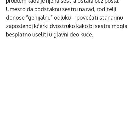
problem kada je njena sestra ostala bez posla.
Umesto da podstaknu sestru na rad, roditelji
donose “genijalnu” odluku – povećati stanarinu
zaposlenoj kćerki dvostruko kako bi sestra mogla
besplatno useliti u glavni deo kuće.