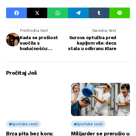
Prethodna Vest
Naredna Vest
Kada se prošlost
Surova optužba pred
suočila s
kapijom vile: deca
budućnošću:
stala u odbranu Klare
Saznanje koje je
preokrenulo sve
Pročitaj Još
Sportske vesti
Sportske vesti
Brza pita bez kora:
Milijarder se prerušio u