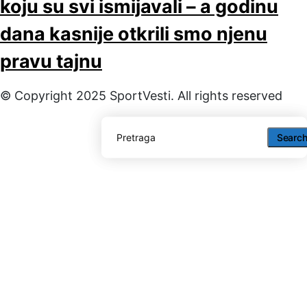
koju su svi ismijavali – a godinu
dana kasnije otkrili smo njenu
pravu tajnu
© Copyright 2025 SportVesti. All rights reserved
Searc
Searc