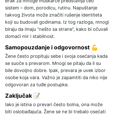
Brak za mnoge muškarce predstavlja ceo
sistem – dom, porodicu, rutinu. Napuštanje
takvog života može značiti rušenje identiteta
koji su budovali godinama. Iz tog razloga, mnogi
biraju da imaju “nešto sa strane”, kako bi očuvali
domaći mir i stabilnost.
Samopouzdanje i odgovornost 💪
Žene često propituju sebe i svoja osećanja kada
se suoče s prevarom. Mnogi se pitaju da li su
bile dovoljno dobre. Ipak, prevara je uvek izbor
osobe koja vara. Važno je zapamtiti da niko nije
odgovoran za tuđe postupke.
Zaključak 📝
Iako je istina o prevari često bolna, ona može
biti oslobađajuća. Žene se ne bi trebalo osećati