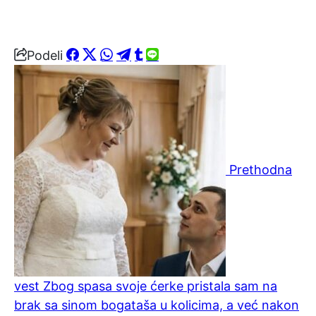
Podeli
Prethodna
vest
Zbog spasa svoje ćerke pristala sam na
brak sa sinom bogataša u kolicima, a već nakon