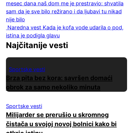
mesec dana naš dom me je prestravio: shvatila
sam da je sve bilo režirano i da ljubavi tu nikad
nije bilo
Naredna vest
Kada je kofa vode udarila o pod,
istina je podigla glavu
Najčitanije vesti
Sportske vesti
Brza pita bez kora: savršen domaći
obrok za samo nekoliko minuta
Sportske vesti
Milijarder se prerušio u skromnog
čistača u svojoj novoj bolnici kako bi