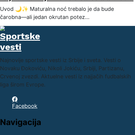
Uvod 🌙✨ Maturalna noć trebalo je da bude
čarobna—ali jedan okrutan potez...
Najnovije sportske vesti iz Srbije i sveta. Vesti o
Novaku Đokoviću, Nikoli Jokiću, Srbiji, Partizanu,
Crvenoj zvezdi. Aktuelne vesti iz najjačih fudbalskih
liga širom Evrope.
Facebook
Navigacija