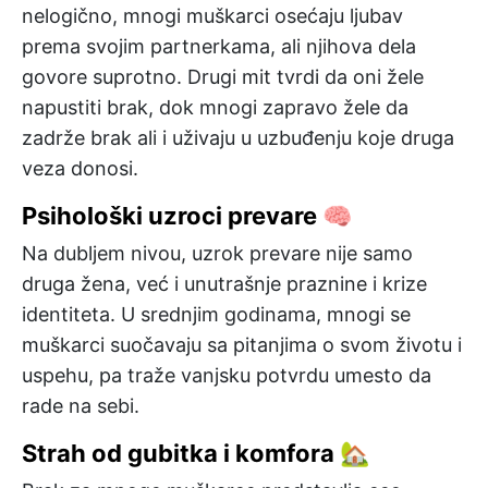
nelogično, mnogi muškarci osećaju ljubav
prema svojim partnerkama, ali njihova dela
govore suprotno. Drugi mit tvrdi da oni žele
napustiti brak, dok mnogi zapravo žele da
zadrže brak ali i uživaju u uzbuđenju koje druga
veza donosi.
Psihološki uzroci prevare 🧠
Na dubljem nivou, uzrok prevare nije samo
druga žena, već i unutrašnje praznine i krize
identiteta. U srednjim godinama, mnogi se
muškarci suočavaju sa pitanjima o svom životu i
uspehu, pa traže vanjsku potvrdu umesto da
rade na sebi.
Strah od gubitka i komfora 🏡