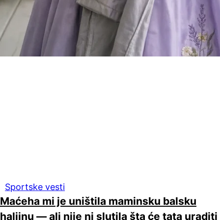
Sportske vesti
Maćeha mi je uništila maminsku balsku
haljinu — ali nije ni slutila šta će tata uraditi