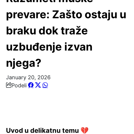
prevare: Zašto ostaju u
braku dok traže
uzbuđenje izvan
njega?
January 20, 2026
Podeli
Uvod u delikatnu temu 💔