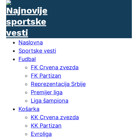
Naslovna
Sportske vesti
Fudbal
FK Crvena zvezda
FK Partizan
Reprezentacija Srbije
Premijer liga
Liga šampiona
Košarka
KK Crvena zvezda
KK Partizan
Evroliga