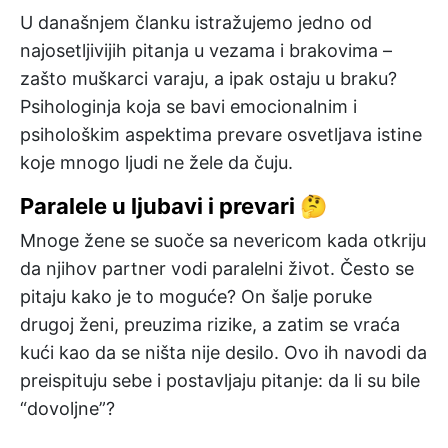
U današnjem članku istražujemo jedno od
najosetljivijih pitanja u vezama i brakovima –
zašto muškarci varaju, a ipak ostaju u braku?
Psihologinja koja se bavi emocionalnim i
psihološkim aspektima prevare osvetljava istine
koje mnogo ljudi ne žele da čuju.
Paralele u ljubavi i prevari 🤔
Mnoge žene se suoče sa nevericom kada otkriju
da njihov partner vodi paralelni život. Često se
pitaju kako je to moguće? On šalje poruke
drugoj ženi, preuzima rizike, a zatim se vraća
kući kao da se ništa nije desilo. Ovo ih navodi da
preispituju sebe i postavljaju pitanje: da li su bile
“dovoljne”?