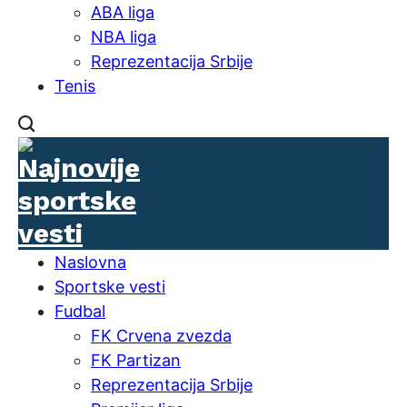
ABA liga
NBA liga
Reprezentacija Srbije
Tenis
Naslovna
Sportske vesti
Fudbal
FK Crvena zvezda
FK Partizan
Reprezentacija Srbije