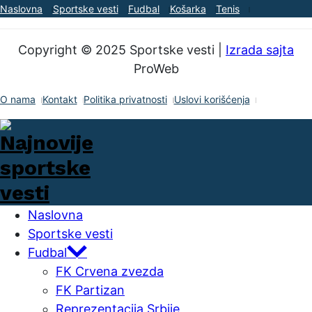
Naslovna
Sportske vesti
Fudbal
Košarka
Tenis
Copyright © 2025 Sportske vesti |
Izrada sajta
ProWeb
O nama
Kontakt
Politika privatnosti
Uslovi korišćenja
Naslovna
Sportske vesti
Fudbal
FK Crvena zvezda
FK Partizan
Reprezentacija Srbije