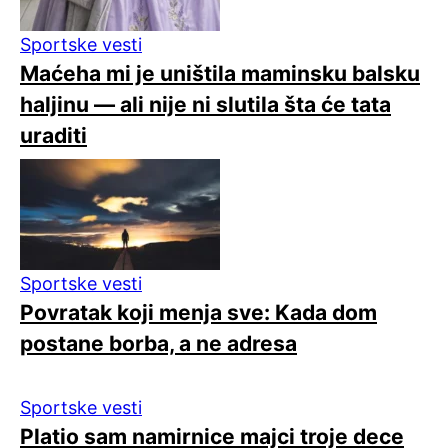
Sportske vesti
Maćeha mi je uništila maminsku balsku
haljinu — ali nije ni slutila šta će tata
uraditi
Sportske vesti
Povratak koji menja sve: Kada dom
postane borba, a ne adresa
Sportske vesti
Platio sam namirnice majci troje dece