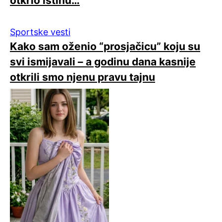
otkrio istinu…
Sportske vesti
Kako sam oženio “prosjačicu” koju su
svi ismijavali – a godinu dana kasnije
otkrili smo njenu pravu tajnu