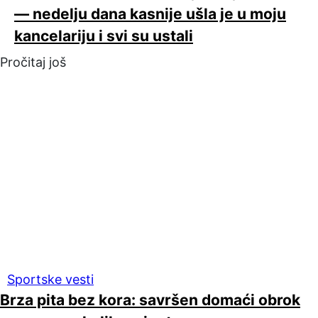
— nedelju dana kasnije ušla je u moju
kancelariju i svi su ustali
Pročitaj još
Sportske vesti
Brza pita bez kora: savršen domaći obrok