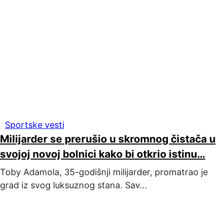
Sportske vesti
Milijarder se prerušio u skromnog čistača u
svojoj novoj bolnici kako bi otkrio istinu…
Toby Adamola, 35-godišnji milijarder, promatrao je
grad iz svog luksuznog stana. Sav...