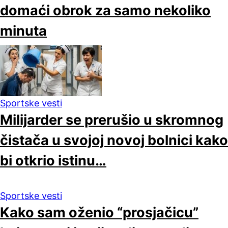
domaći obrok za samo nekoliko
minuta
Sportske vesti
Milijarder se prerušio u skromnog
čistača u svojoj novoj bolnici kako
bi otkrio istinu…
Sportske vesti
Kako sam oženio “prosjačicu”