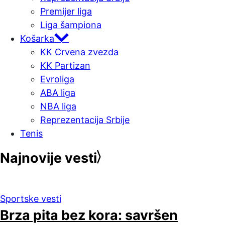
Premijer liga
Liga šampiona
Košarka
KK Crvena zvezda
KK Partizan
Evroliga
ABA liga
NBA liga
Reprezentacija Srbije
Tenis
Najnovije vesti
Sportske vesti
Brza pita bez kora: savršen