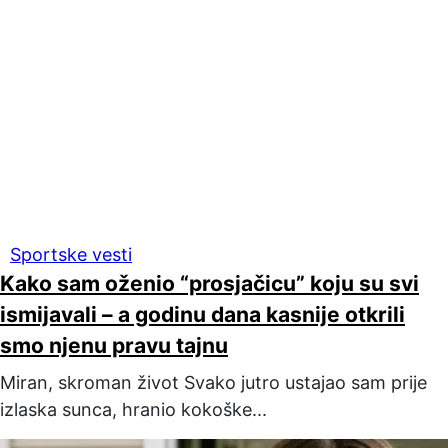
Sportske vesti
Kako sam oženio “prosjačicu” koju su svi
ismijavali – a godinu dana kasnije otkrili
smo njenu pravu tajnu
Miran, skroman život Svako jutro ustajao sam prije
izlaska sunca, hranio kokoške...