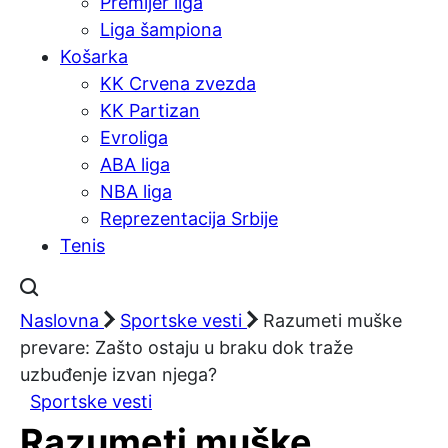
Premijer liga
Liga šampiona
Košarka
KK Crvena zvezda
KK Partizan
Evroliga
ABA liga
NBA liga
Reprezentacija Srbije
Tenis
Naslovna
Sportske vesti
Razumeti muške
prevare: Zašto ostaju u braku dok traže
uzbuđenje izvan njega?
Sportske vesti
Razumeti muške