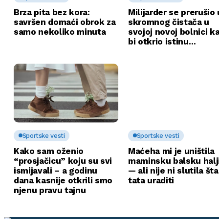
Brza pita bez kora:
Milijarder se prerušio 
savršen domaći obrok za
skromnog čistača u
samo nekoliko minuta
svojoj novoj bolnici k
bi otkrio istinu…
Sportske vesti
Sportske vesti
Kako sam oženio
Maćeha mi je uništila
“prosjačicu” koju su svi
maminsku balsku halj
ismijavali – a godinu
— ali nije ni slutila št
dana kasnije otkrili smo
tata uraditi
njenu pravu tajnu