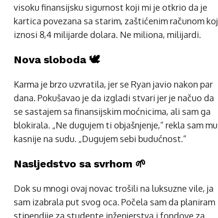
visoku finansijsku sigurnost koji mi je otkrio da je
kartica povezana sa starim, zaštićenim računom koj
iznosi 8,4 milijarde dolara. Ne miliona, milijardi.
Nova sloboda 🕊️
Karma je brzo uzvratila, jer se Ryan javio nakon par
dana. Pokušavao je da izgladi stvari jer je načuo da
se sastajem sa finansijskim moćnicima, ali sam ga
blokirala. „Ne dugujem ti objašnjenje,“ rekla sam mu
kasnije na sudu. „Dugujem sebi budućnost.“
Nasljedstvo sa svrhom 🌱
Dok su mnogi ovaj novac trošili na luksuzne vile, ja
sam izabrala put svog oca. Počela sam da planiram
stipendije za studente inženjerstva i fondove za