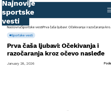
Naslovna
Sportske vesti
Prva čaša ljubavi: Očekivanja i razočaranja kro
očevo nasleđe
Sportske vesti
Prva čaša ljubavi: Očekivanja i
razočaranja kroz očevo nasleđe
January 28, 2026
Pode