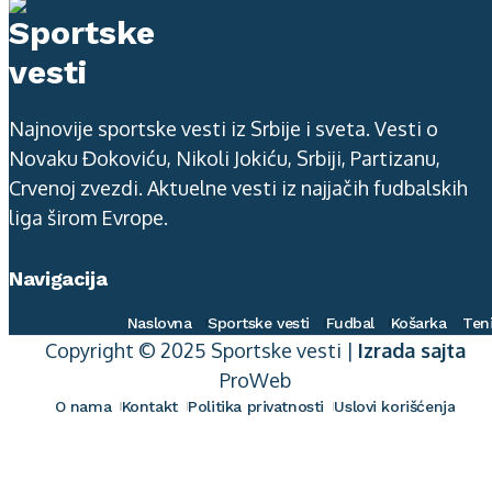
Najnovije sportske vesti iz Srbije i sveta. Vesti o
Novaku Đokoviću, Nikoli Jokiću, Srbiji, Partizanu,
Crvenoj zvezdi. Aktuelne vesti iz najjačih fudbalskih
liga širom Evrope.
Navigacija
Naslovna
Sportske vesti
Fudbal
Košarka
Ten
Copyright © 2025 Sportske vesti |
Izrada sajta
ProWeb
O nama
Kontakt
Politika privatnosti
Uslovi korišćenja