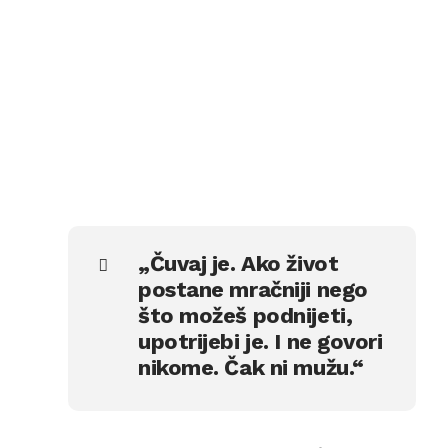
„Čuvaj je. Ako život
postane mračniji nego
što možeš podnijeti,
upotrijebi je. I ne govori
nikome. Čak ni mužu.“