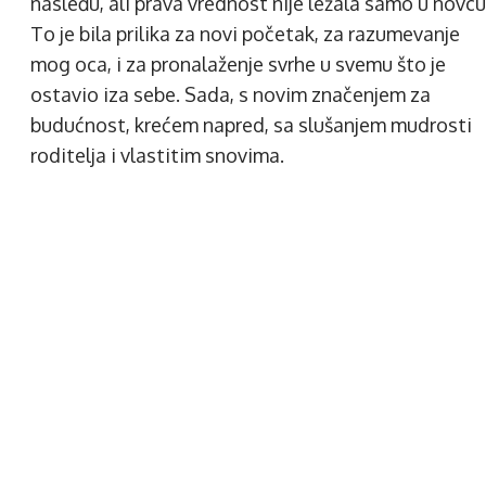
nasleđu, ali prava vrednost nije ležala samo u novcu
To je bila prilika za novi početak, za razumevanje
mog oca, i za pronalaženje svrhe u svemu što je
ostavio iza sebe. Sada, s novim značenjem za
budućnost, krećem napred, sa slušanjem mudrosti
roditelja i vlastitim snovima.