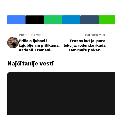
Prethodna Vest
Naredna Vest
Priča o ljubavi i
Prazna kutija, puna
izgubljenim prilikama:
lekcija: rođendan kada
Kada vilu zameni
sam mužu pokazala
praznina
granice
Najčitanije vesti