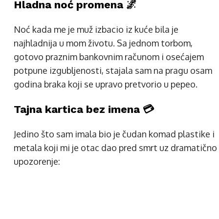
Hladna noć promena 🌌
Noć kada me je muž izbacio iz kuće bila je
najhladnija u mom životu. Sa jednom torbom,
gotovo praznim bankovnim računom i osećajem
potpune izgubljenosti, stajala sam na pragu osam
godina braka koji se upravo pretvorio u pepeo.
Tajna kartica bez imena 💳
Jedino što sam imala bio je čudan komad plastike i
metala koji mi je otac dao pred smrt uz dramatično
upozorenje: