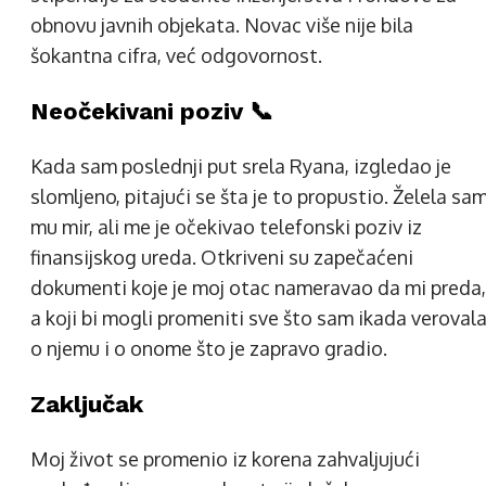
obnovu javnih objekata. Novac više nije bila
šokantna cifra, već odgovornost.
Neočekivani poziv 📞
Kada sam poslednji put srela Ryana, izgledao je
slomljeno, pitajući se šta je to propustio. Želela sa
mu mir, ali me je očekivao telefonski poziv iz
finansijskog ureda. Otkriveni su zapečaćeni
dokumenti koje je moj otac nameravao da mi preda,
a koji bi mogli promeniti sve što sam ikada veroval
o njemu i o onome što je zapravo gradio.
Zaključak
Moj život se promenio iz korena zahvaljujući