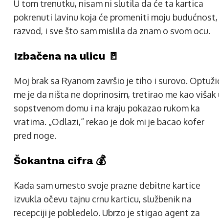
U tom trenutku, nisam ni slutila da će ta kartica
pokrenuti lavinu koja će promeniti moju budućnost,
razvod, i sve što sam mislila da znam o svom ocu.
Izbačena na ulicu 🚪
Moj brak sa Ryanom završio je tiho i surovo. Optuži
me je da ništa ne doprinosim, tretirao me kao višak 
sopstvenom domu i na kraju pokazao rukom ka
vratima. „Odlazi,“ rekao je dok mi je bacao kofer
pred noge.
Šokantna cifra 💰
Kada sam umesto svoje prazne debitne kartice
izvukla očevu tajnu crnu karticu, službenik na
recepciji je pobledelo. Ubrzo je stigao agent za