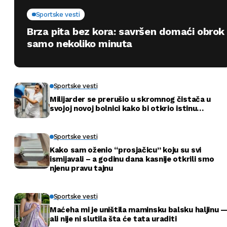
Sportske vesti
Brza pita bez kora: savršen domaći obrok
samo nekoliko minuta
Sportske vesti
Milijarder se prerušio u skromnog čistača u
svojoj novoj bolnici kako bi otkrio istinu…
Sportske vesti
Kako sam oženio “prosjačicu” koju su svi
ismijavali – a godinu dana kasnije otkrili smo
njenu pravu tajnu
Sportske vesti
Maćeha mi je uništila maminsku balsku haljinu 
ali nije ni slutila šta će tata uraditi