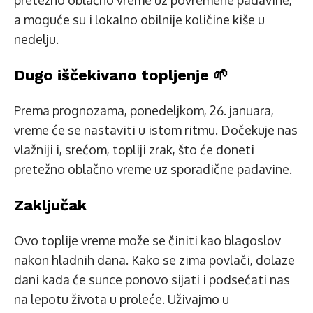
pretežno oblačno vreme uz povremene padavine,
a moguće su i lokalno obilnije količine kiše u
nedelju.
Dugo iščekivano topljenje 🌱
Prema prognozama, ponedeljkom, 26. januara,
vreme će se nastaviti u istom ritmu. Dočekuje nas
vlažniji i, srećom, topliji zrak, što će doneti
pretežno oblačno vreme uz sporadične padavine.
Zaključak
Ovo toplije vreme može se činiti kao blagoslov
nakon hladnih dana. Kako se zima povlači, dolaze
dani kada će sunce ponovo sijati i podsećati nas
na lepotu života u proleće. Uživajmo u