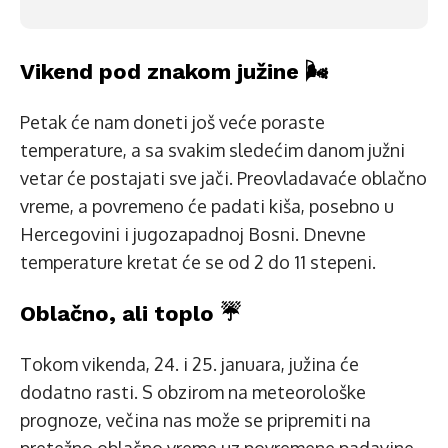
Vikend pod znakom južine 🌬️
Petak će nam doneti još veće poraste
temperature, a sa svakim sledećim danom južni
vetar će postajati sve jači. Preovladavaće oblačno
vreme, a povremeno će padati kiša, posebno u
Hercegovini i jugozapadnoj Bosni. Dnevne
temperature kretat će se od 2 do 11 stepeni.
Oblačno, ali toplo ☔
Tokom vikenda, 24. i 25. januara, južina će
dodatno rasti. S obzirom na meteorološke
prognoze, večina nas može se pripremiti na