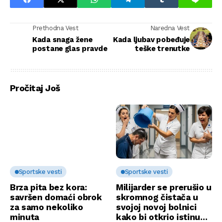
Prethodna Vest
Naredna Vest
Kada snaga žene
Kada ljubav pobeđuje
postane glas pravde
teške trenutke
Pročitaj Još
Sportske vesti
Sportske vesti
Brza pita bez kora:
Milijarder se prerušio u
savršen domaći obrok
skromnog čistača u
za samo nekoliko
svojoj novoj bolnici
minuta
kako bi otkrio istinu…