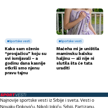
Sportske vesti
Sportske vesti
Kako sam oženio
Maćeha mi je uništila
“prosjačicu” koju su
maminsku balsku
svi ismijavali – a
haljinu — ali nije ni
godinu dana kasnije
slutila šta će tata
otkrili smo njenu
uraditi
pravu tajnu
Najnovije sportske vesti iz Srbije i sveta. Vesti o
Novaku Đokoviću, Nikoli Jokiću, Srbiji, Partizanu,