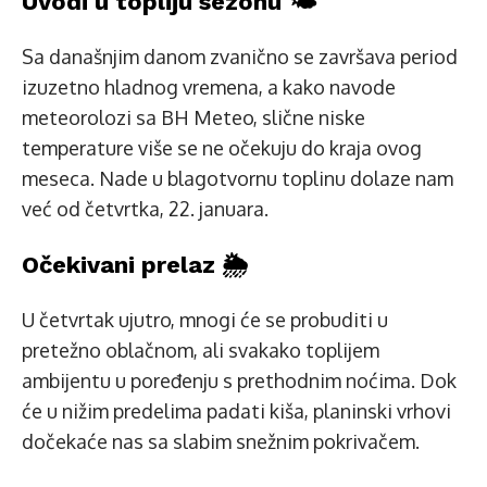
Uvodi u topliju sezonu 🌤️
Sa današnjim danom zvanično se završava period
izuzetno hladnog vremena, a kako navode
meteorolozi sa BH Meteo, slične niske
temperature više se ne očekuju do kraja ovog
meseca. Nade u blagotvornu toplinu dolaze nam
već od četvrtka, 22. januara.
Očekivani prelaz 🌦️
U četvrtak ujutro, mnogi će se probuditi u
pretežno oblačnom, ali svakako toplijem
ambijentu u poređenju s prethodnim noćima. Dok
će u nižim predelima padati kiša, planinski vrhovi
dočekaće nas sa slabim snežnim pokrivačem.