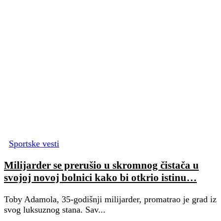
Sportske vesti
Milijarder se prerušio u skromnog čistača u
svojoj novoj bolnici kako bi otkrio istinu…
Toby Adamola, 35-godišnji milijarder, promatrao je grad iz
svog luksuznog stana. Sav...