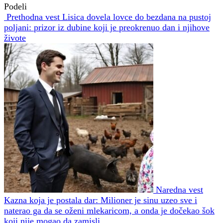
Podeli
Prethodna vest
Lisica dovela lovce do bezdana na pustoj
poljani: prizor iz dubine koji je preokrenuo dan i njihove
živote
Naredna vest
Kazna koja je postala dar: Milioner je sinu uzeo sve i
naterao ga da se oženi mlekaricom, a onda je dočekao šok
koji nije mogao da zamisli