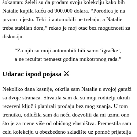
šokantan: želeli su da prodam svoju kolekciju kako bih
Natalie kupila kuću od 900.000 dolara. “Porodica je na
prvom mjestu. Tebi ti automobili ne trebaju, a Natalie
treba stabilan dom,” rekao je moj otac bez mogućnosti za
diskusiju.
“Za njih su moji automobili bili samo ‘igračke’,
a ne rezultat petnaest godina mukotrpnog rada.”
Udarac ispod pojasa ⚔️
Nekoliko dana kasnije, otkrila sam Natalie u svojoj garaži
sa dvoje stranaca. Shvatila sam da su moji roditelji ukrali
rezervni ključ i planirali prodaju bez mog znanja. U tom
trenutku, odlučila sam da neću dozvoliti da mi uzmu ono
što je za mene više od običnog vlasništva. Premestila sam
celu kolekciju u obezbeđeno skladište uz pomoć prijatelja