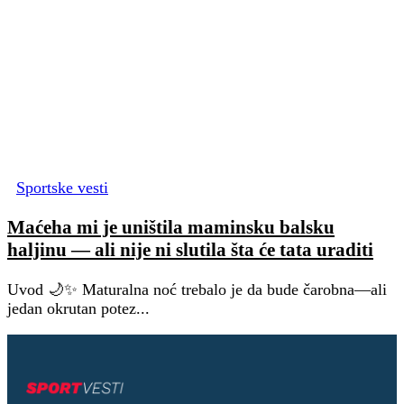
Sportske vesti
Maćeha mi je uništila maminsku balsku
haljinu — ali nije ni slutila šta će tata uraditi
Uvod 🌙✨ Maturalna noć trebalo je da bude čarobna—ali
jedan okrutan potez...