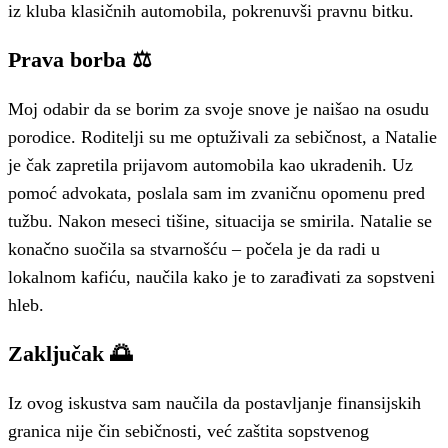
iz kluba klasičnih automobila, pokrenuvši pravnu bitku.
Prava borba ⚖️
Moj odabir da se borim za svoje snove je naišao na osudu
porodice. Roditelji su me optuživali za sebičnost, a Natalie
je čak zapretila prijavom automobila kao ukradenih. Uz
pomoć advokata, poslala sam im zvaničnu opomenu pred
tužbu. Nakon meseci tišine, situacija se smirila. Natalie se
konačno suočila sa stvarnošću – počela je da radi u
lokalnom kafiću, naučila kako je to zarađivati za sopstveni
hleb.
Zaključak 🌅
Iz ovog iskustva sam naučila da postavljanje finansijskih
granica nije čin sebičnosti, već zaštita sopstvenog