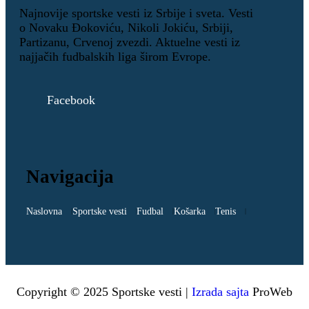
Najnovije sportske vesti iz Srbije i sveta. Vesti
o Novaku Đokoviću, Nikoli Jokiću, Srbiji,
Partizanu, Crvenoj zvezdi. Aktuelne vesti iz
najjačih fudbalskih liga širom Evrope.
Facebook
Navigacija
Naslovna
Sportske vesti
Fudbal
Košarka
Tenis
Copyright © 2025 Sportske vesti |
Izrada sajta
ProWeb