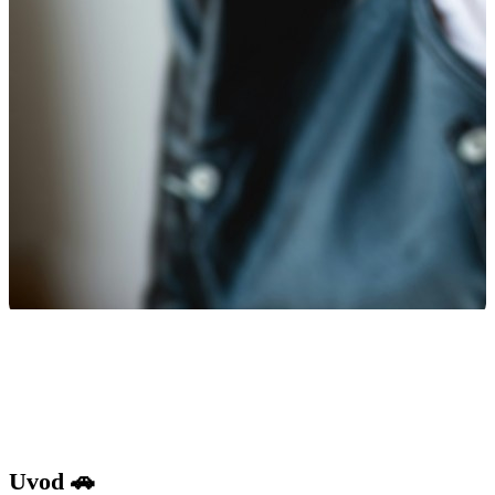
Uvod 🚗