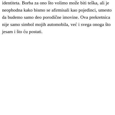
identiteta. Borba za ono što volimo može biti teška, ali je
neophodna kako bismo se afirmisali kao pojedinci, umesto
da budemo samo deo porodične imovine. Ova prekretnica
nije samo simbol mojih automobila, već i svega onoga što
jesam i što ću postati.