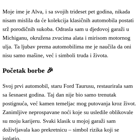
Moje ime je Alva, i sa svojih trideset pet godina, nikada
nisam mislila da će kolekcija klasičnih automobila postati
srž porodičnih sukoba. Odrasla sam u djedovoj garaži u
Michiganu, okružena zvucima alata i mirisom motornog
ulja. Ta ljubav prema automobilima me je naučila da oni
nisu samo mašine, već i simboli truda i života.
Početak borbe 🎉
Svoj prvi automobil, staru Ford Taurusu, restaurirala sam
sa šesnaest godina. Taj dan nije bio samo trenutak
postignuća, već kamen temeljac mog putovanja kroz život.
Zanimljive neprospavane noći koje su usledile oblikovale
su moju karijeru. Svaki klasik u mojoj garaži sam
doživljavala kao prekretnicu – simbol rizika koji se
isplatio.