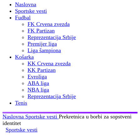
Naslovna
Sportske vesti
Fudbal
FK Crvena zvezda
FK Partizan
Reprezentacija Srbije
Premijer liga
Liga šampiona
Košarka
KK Crvena zvezda
KK Partizan
Evroliga
ABA liga
NBA liga
Reprezentacija Srbije
Tenis
Naslovna
Sportske vesti
Prekretnica u borbi za sopstveni
identitet
Sportske vesti