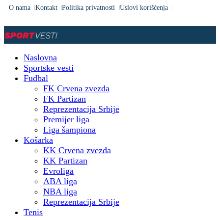
O nama
Kontakt
Politika privatnosti
Uslovi korišćenja
Naslovna
Sportske vesti
Fudbal
FK Crvena zvezda
FK Partizan
Reprezentacija Srbije
Premijer liga
Liga šampiona
Košarka
KK Crvena zvezda
KK Partizan
Evroliga
ABA liga
NBA liga
Reprezentacija Srbije
Tenis