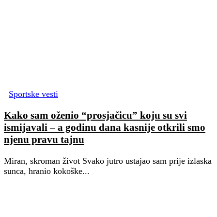
Sportske vesti
Kako sam oženio “prosjačicu” koju su svi
ismijavali – a godinu dana kasnije otkrili smo
njenu pravu tajnu
Miran, skroman život Svako jutro ustajao sam prije izlaska
sunca, hranio kokoške...