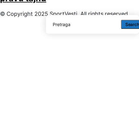
© Copyright 2025 SportVesti. All rights reserved
Searc
Searc