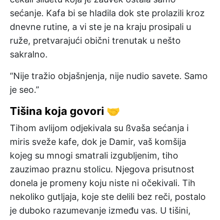
sećanje. Kafa bi se hladila dok ste prolazili kroz
dnevne rutine, a vi ste je na kraju prosipali u
ruže, pretvarajući obični trenutak u nešto
sakralno.
“Nije tražio objašnjenja, nije nudio savete. Samo
je seo.”
Tišina koja govori 🤝
Tihom avlijom odjekivala su ßvaša sećanja i
miris sveže kafe, dok je Damir, vaš komšija
kojeg su mnogi smatrali izgubljenim, tiho
zauzimao praznu stolicu. Njegova prisutnost
donela je promenу koju niste ni očekivali. Tih
nekoliko gutljaja, koje ste delili bez reči, postalo
je duboko razumevanje između vas. U tišini,