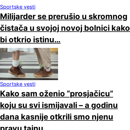
Sportske vesti
Milijarder se prerušio u skromnog
čistača u svojoj novoj bolnici kako
bi otkrio istinu…
Sportske vesti
Kako sam oženio “prosjačicu”
koju su svi ismijavali – a godinu
dana kasnije otkrili smo njenu
pravu tajnu