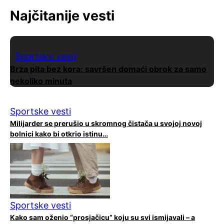
Najčitanije vesti
Sportske vesti
Brza pita bez kora: savršen domaći obrok za samo
nekoliko minuta
Sportske vesti
Milijarder se prerušio u skromnog čistača u svojoj novoj
bolnici kako bi otkrio istinu…
Sportske vesti
Kako sam oženio “prosjačicu” koju su svi ismijavali – a