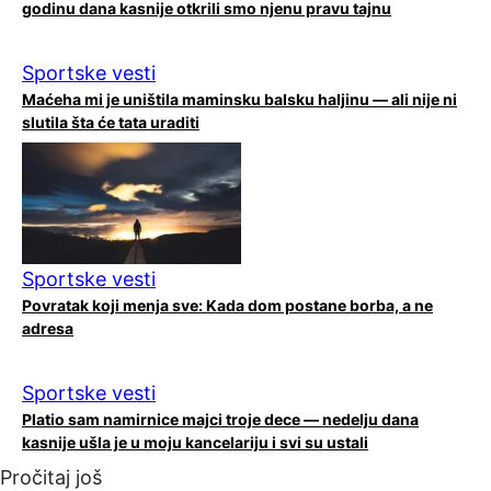
godinu dana kasnije otkrili smo njenu pravu tajnu
Sportske vesti
Maćeha mi je uništila maminsku balsku haljinu — ali nije ni
slutila šta će tata uraditi
Sportske vesti
Povratak koji menja sve: Kada dom postane borba, a ne
adresa
Sportske vesti
Platio sam namirnice majci troje dece — nedelju dana
kasnije ušla je u moju kancelariju i svi su ustali
Pročitaj još