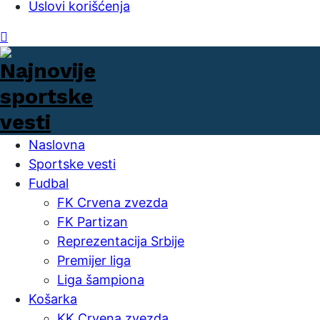
Uslovi korišćenja
Naslovna
Sportske vesti
Fudbal
FK Crvena zvezda
FK Partizan
Reprezentacija Srbije
Premijer liga
Liga šampiona
Košarka
KK Crvena zvezda