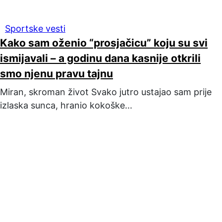
Sportske vesti
Kako sam oženio “prosjačicu” koju su svi
ismijavali – a godinu dana kasnije otkrili
smo njenu pravu tajnu
Miran, skroman život Svako jutro ustajao sam prije
izlaska sunca, hranio kokoške...