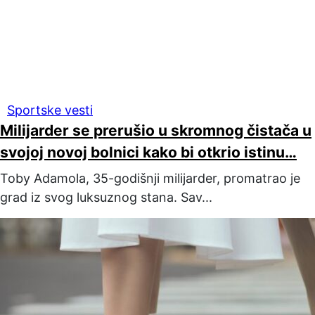
Sportske vesti
Milijarder se prerušio u skromnog čistača u
svojoj novoj bolnici kako bi otkrio istinu…
Toby Adamola, 35-godišnji milijarder, promatrao je
grad iz svog luksuznog stana. Sav...