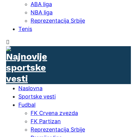
ABA liga
NBA liga
Reprezentacija Srbije
Tenis
Naslovna
Sportske vesti
Fudbal
FK Crvena zvezda
FK Partizan
Reprezentacija Srbije