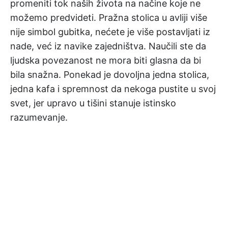
promeniti tok naših života na načine koje ne
možemo predvideti. Pražna stolica u avliji više
nije simbol gubitka, nećete je više postavljati iz
nade, već iz navike zajedništva. Naučili ste da
ljudska povezanost ne mora biti glasna da bi
bila snažna. Ponekad je dovoljna jedna stolica,
jedna kafa i spremnost da nekoga pustite u svoj
svet, jer upravo u tišini stanuje istinsko
razumevanje.