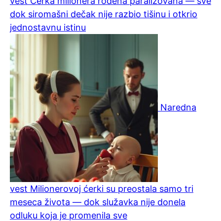
vest
Ćerka milionera rođena paralizovana — sve
dok siromašni dečak nije razbio tišinu i otkrio
jednostavnu istinu
Naredna
vest
Milionerovoj ćerki su preostala samo tri
meseca života — dok služavka nije donela
odluku koja je promenila sve