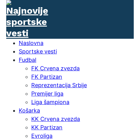
Naslovna
Sportske vesti
Fudbal
FK Crvena zvezda
FK Partizan
Reprezentacija Srbije
Premijer liga
Liga šampiona
Košarka
KK Crvena zvezda
KK Partizan
Evroliga