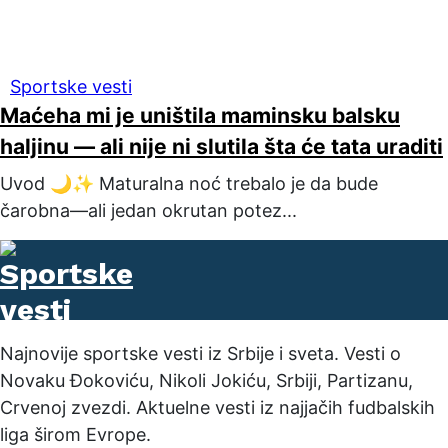
Sportske vesti
Maćeha mi je uništila maminsku balsku
haljinu — ali nije ni slutila šta će tata uraditi
Uvod 🌙✨ Maturalna noć trebalo je da bude
čarobna—ali jedan okrutan potez...
Najnovije sportske vesti iz Srbije i sveta. Vesti o
Novaku Đokoviću, Nikoli Jokiću, Srbiji, Partizanu,
Crvenoj zvezdi. Aktuelne vesti iz najjačih fudbalskih
liga širom Evrope.