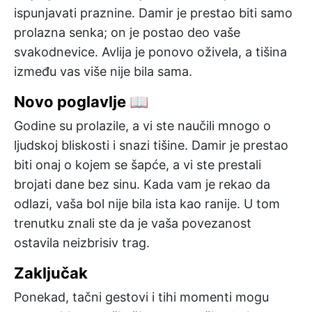
ispunjavati praznine. Damir je prestao biti samo
prolazna senka; on je postao deo vaše
svakodnevice. Avlija je ponovo oživela, a tišina
između vas više nije bila sama.
Novo poglavlje 📖
Godine su prolazile, a vi ste naučili mnogo o
ljudskoj bliskosti i snazi tišine. Damir je prestao
biti onaj o kojem se šapće, a vi ste prestali
brojati dane bez sinu. Kada vam je rekao da
odlazi, vaša bol nije bila ista kao ranije. U tom
trenutku znali ste da je vaša povezanost
ostavila neizbrisiv trag.
Zaključak
Ponekad, tačni gestovi i tihi momenti mogu