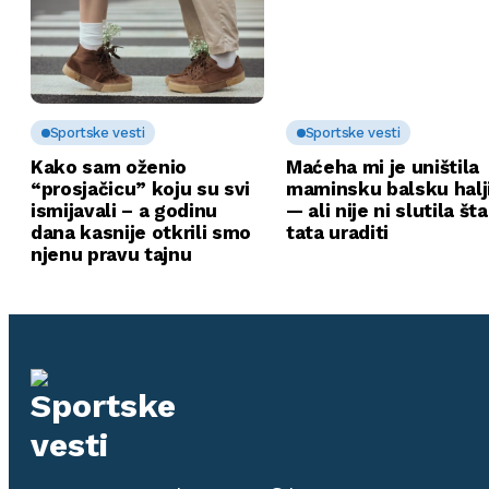
Sportske vesti
Sportske vesti
Kako sam oženio
Maćeha mi je uništila
“prosjačicu” koju su svi
maminsku balsku halj
ismijavali – a godinu
— ali nije ni slutila št
dana kasnije otkrili smo
tata uraditi
njenu pravu tajnu