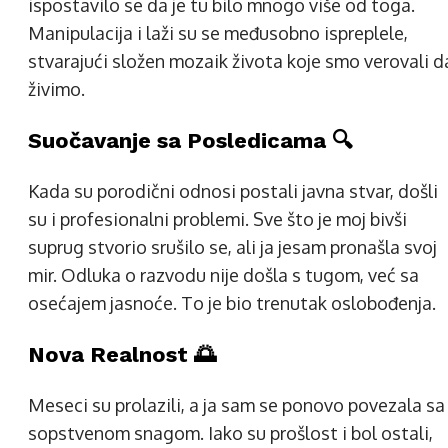
ispostavilo se da je tu bilo mnogo više od toga.
Manipulacija i laži su se međusobno ispreplele,
stvarajući složen mozaik života koje smo verovali d
živimo.
Suočavanje sa Posledicama 🔍
Kada su porodični odnosi postali javna stvar, došli
su i profesionalni problemi. Sve što je moj bivši
suprug stvorio srušilo se, ali ja jesam pronašla svoj
mir. Odluka o razvodu nije došla s tugom, već sa
osećajem jasnoće. To je bio trenutak oslobođenja.
Nova Realnost 🌅
Meseci su prolazili, a ja sam se ponovo povezala sa
sopstvenom snagom. Iako su prošlost i bol ostali,