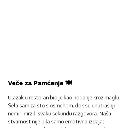
Veče za Pamćenje 🍽️
Ulazak u restoran bio je kao hodanje kroz maglu.
Sela sam za sto s osmehom, dok su unutrašnji
nemiri mrzili svaku sekundu razgovora. Naša
stvarnost nije bila samo emotivna izdaja;