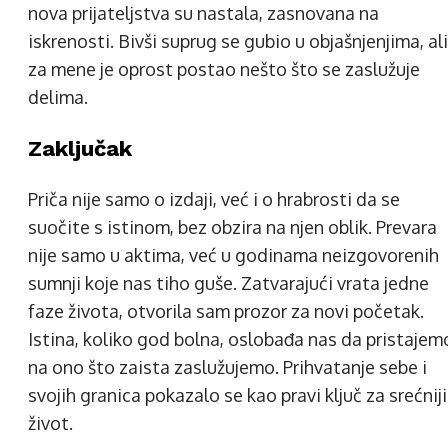
nova prijateljstva su nastala, zasnovana na
iskrenosti. Bivši suprug se gubio u objašnjenjima, ali
za mene je oprost postao nešto što se zaslužuje
delima.
Zaključak
Priča nije samo o izdaji, već i o hrabrosti da se
suočite s istinom, bez obzira na njen oblik. Prevara
nije samo u aktima, već u godinama neizgovorenih
sumnji koje nas tiho guše. Zatvarajući vrata jedne
faze života, otvorila sam prozor za novi početak.
Istina, koliko god bolna, oslobađa nas da pristajem
na ono što zaista zaslužujemo. Prihvatanje sebe i
svojih granica pokazalo se kao pravi ključ za srećniji
život.