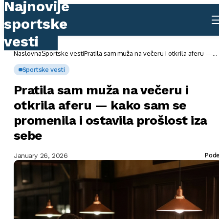
Naslovna
Sportske vesti
Pratila sam muža na večeru i otkrila aferu —
kako sam se promenila i ostavila prošlost iza
sebe
Sportske vesti
Pratila sam muža na večeru i
otkrila aferu — kako sam se
promenila i ostavila prošlost iza
sebe
January 26, 2026
Pode