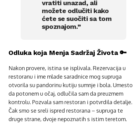
vratiti unazad, ali
možete odlučiti kako
ćete se suočiti sa tom
spoznajom.”
Odluka koja Menja Sadržaj Života 🔑
Nakon provere, istina se isplivala. Rezervacija u
restoranu i ime mlade saradnice mog supruga
otvorila su pandorinu kutiju sumnje i bola. Umesto
da potonem u očaj, odlučila sam da preuzmem
kontrolu. Pozvala sam restoran i potvrdila detalje.
Čak smo se sreli ispred restorana – supruga te
druge strane, dvoje nepoznatih s istim teretom.