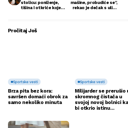
stolicu: poniženje,
mašine, probudiće se“,
tišina i otkriće koje
rekao je dečak s ulice
menja sve
milioneru. Niko mu nije
verovao — dok istina
nije postala glasnija od
svih.
Pročitaj Još
Sportske vesti
Sportske vesti
Brza pita bez kora:
Milijarder se prerušio 
savršen domaći obrok za
skromnog čistača u
samo nekoliko minuta
svojoj novoj bolnici k
bi otkrio istinu…