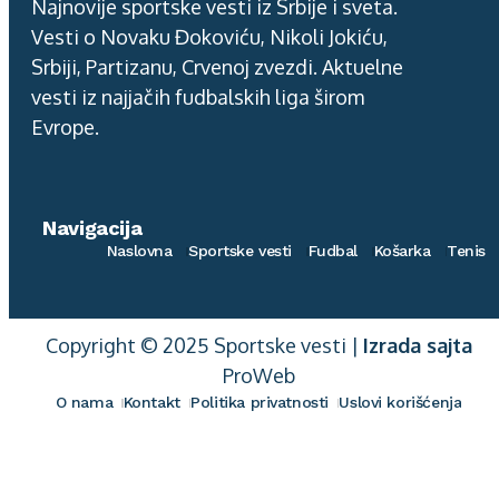
Najnovije sportske vesti iz Srbije i sveta.
Vesti o Novaku Đokoviću, Nikoli Jokiću,
Srbiji, Partizanu, Crvenoj zvezdi. Aktuelne
vesti iz najjačih fudbalskih liga širom
Evrope.
Navigacija
Naslovna
Sportske vesti
Fudbal
Košarka
Tenis
Copyright © 2025 Sportske vesti |
Izrada sajta
ProWeb
O nama
Kontakt
Politika privatnosti
Uslovi korišćenja