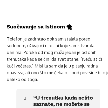
Suočavanje sa Istinom 🌪️
Telefon je zadrhtao dok sam stajala pored
sudopere, uživajući u rutini koju sam stvarala
danima. Poruka od mog muža jedan je od onih
trenutaka kada se čini da svet stane. “Neću stići
kući večeras.” Mislila sam da je u pitanju radna
obaveza, ali ono što me čekalo ispod površine bilo j
daleko od toga.
“U trenutku kada nešto
saznate, ne možete se