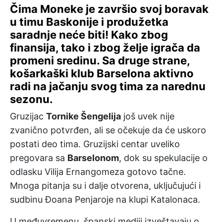
Čima Moneke je završio svoj boravak
u timu Baskonije i produžetka
saradnje neće biti! Kako zbog
finansija, tako i zbog želje igrača da
promeni sredinu. Sa druge strane,
košarkaški klub Barselona aktivno
radi na jačanju svog tima za narednu
sezonu.
Gruzijac
Tornike Šengelija
još uvek nije
zvanično potvrđen, ali se očekuje da će uskoro
postati deo tima. Gruzijski centar uveliko
pregovara sa
Barselonom
, dok su spekulacije o
odlasku Vilija Ernangomeza gotovo tačne.
Mnoga pitanja su i dalje otvorena, uključujući i
sudbinu Đoana Penjaroje na klupi Katalonaca.
U međuvremenu, španski mediji izveštavaju o