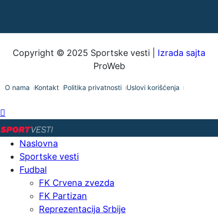
Copyright © 2025 Sportske vesti |
Izrada sajta
ProWeb
O nama
Kontakt
Politika privatnosti
Uslovi korišćenja
Naslovna
Sportske vesti
Fudbal
FK Crvena zvezda
FK Partizan
Reprezentacija Srbije