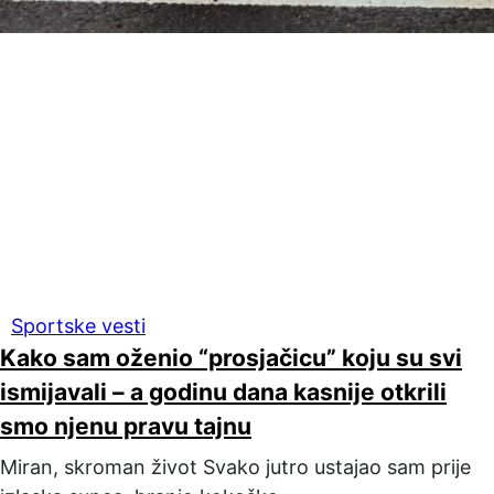
Sportske vesti
Kako sam oženio “prosjačicu” koju su svi
ismijavali – a godinu dana kasnije otkrili
smo njenu pravu tajnu
Miran, skroman život Svako jutro ustajao sam prije