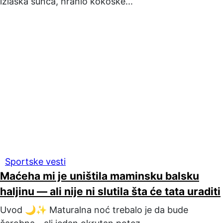
izlaska sunca, hranio kokoške...
Sportske vesti
Maćeha mi je uništila maminsku balsku
haljinu — ali nije ni slutila šta će tata uraditi
Uvod 🌙✨ Maturalna noć trebalo je da bude