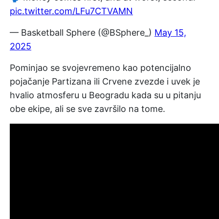
pic.twitter.com/LFu7CTVAMN
— Basketball Sphere (@BSphere_)
May 15,
2025
Pominjao se svojevremeno kao potencijalno
pojačanje Partizana ili Crvene zvezde i uvek je
hvalio atmosferu u Beogradu kada su u pitanju
obe ekipe, ali se sve završilo na tome.