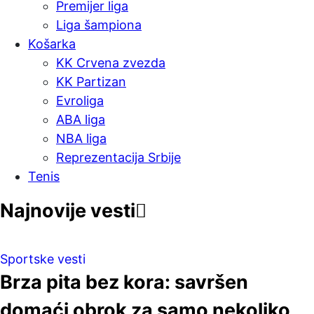
Premijer liga
Liga šampiona
Košarka
KK Crvena zvezda
KK Partizan
Evroliga
ABA liga
NBA liga
Reprezentacija Srbije
Tenis
Najnovije vesti
Sportske vesti
Brza pita bez kora: savršen
domaći obrok za samo nekoliko