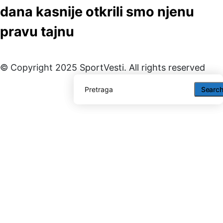
dana kasnije otkrili smo njenu
pravu tajnu
© Copyright 2025 SportVesti. All rights reserved
Searc
Searc