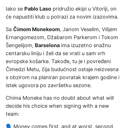
Iako se
Pablo Laso
pridružio ekipi u Vitoriji, on
će napustiti klub u potrazi za novim izazovima.
Sa
Čimom Monekeom
, Janom Veselim, Vilijem
Ernangomezom, Džabarom Parkerom i Tokom
Šengelijom,
Barselona
ima izuzetno snažnu
centarsku liniju i želi da se vrati u sam vrh
evropske košarke. Takođe, tu je i povređeni
Čimedzi Metu, čija budućnost ostaje neizvesna
s obzirom na planiran povratak krajem godine i
istek ugovora po završetku sezone.
Chima Moneke has no doubt about what will
decide his choice when signing with a new
team:
🗣️ Money comes first, and at worst, second.