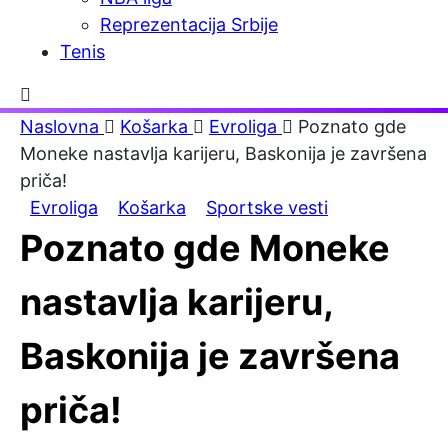
Reprezentacija Srbije
Tenis
Naslovna
Košarka
Evroliga
Poznato gde
Moneke nastavlja karijeru, Baskonija je završena
priča!
Evroliga
Košarka
Sportske vesti
Poznato gde Moneke
nastavlja karijeru,
Baskonija je završena
priča!