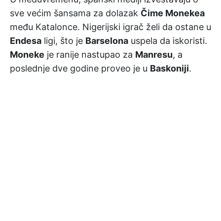
sve većim šansama za dolazak
Čime Monekea
među Katalonce. Nigerijski igrač želi da ostane u
Endesa
ligi, što je
Barselona
uspela da iskoristi.
Moneke
je ranije nastupao za
Manresu
, a
poslednje dve godine proveo je u
Baskoniji
.