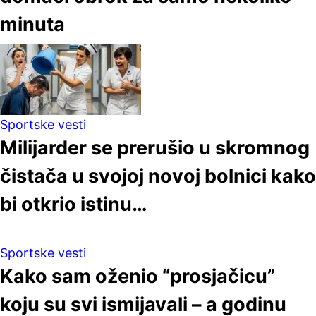
minuta
Sportske vesti
Milijarder se prerušio u skromnog
čistača u svojoj novoj bolnici kako
bi otkrio istinu…
Sportske vesti
Kako sam oženio “prosjačicu”
koju su svi ismijavali – a godinu