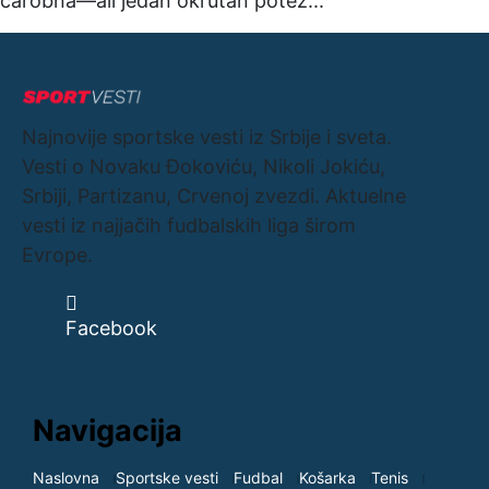
čarobna—ali jedan okrutan potez...
Najnovije sportske vesti iz Srbije i sveta.
Vesti o Novaku Đokoviću, Nikoli Jokiću,
Srbiji, Partizanu, Crvenoj zvezdi. Aktuelne
vesti iz najjačih fudbalskih liga širom
Evrope.
Facebook
Navigacija
Naslovna
Sportske vesti
Fudbal
Košarka
Tenis