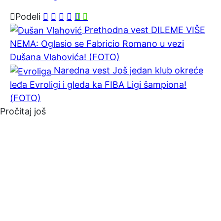
Podeli
Prethodna vest
DILEME VIŠE
NEMA: Oglasio se Fabricio Romano u vezi
Dušana Vlahovića! (FOTO)
Naredna vest
Još jedan klub okreće
leđa Evroligi i gleda ka FIBA Ligi šampiona!
(FOTO)
Pročitaj još