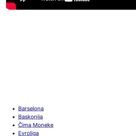
Barselona
Baskonija
Čima Moneke
Evroliga