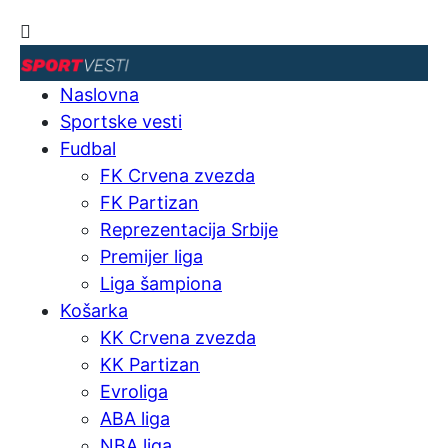
Naslovna
Sportske vesti
Fudbal
FK Crvena zvezda
FK Partizan
Reprezentacija Srbije
Premijer liga
Liga šampiona
Košarka
KK Crvena zvezda
KK Partizan
Evroliga
ABA liga
NBA liga