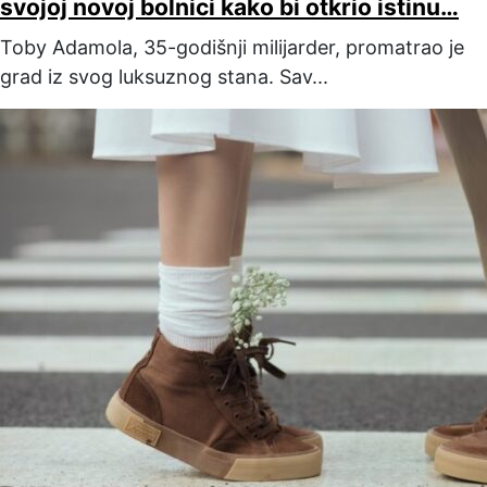
svojoj novoj bolnici kako bi otkrio istinu…
Toby Adamola, 35-godišnji milijarder, promatrao je
grad iz svog luksuznog stana. Sav...