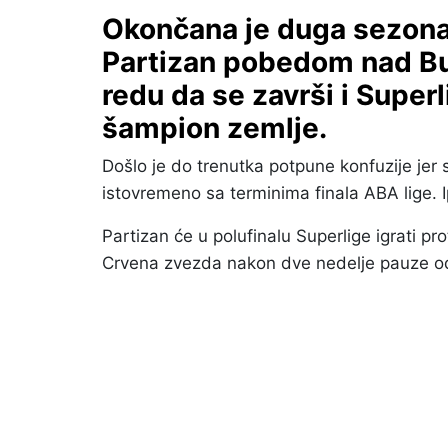
Okončana je duga sezona u
Partizan pobedom nad Bud
redu da se završi i Superl
šampion zemlje.
Došlo je do trenutka potpune konfuzije jer 
istovremeno sa terminima finala ABA lige. 
Partizan će u polufinalu Superlige igrati 
Crvena zvezda nakon dve nedelje pauze od