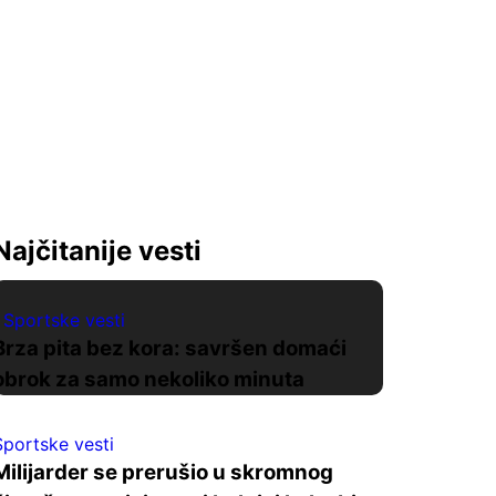
Najčitanije vesti
Sportske vesti
Brza pita bez kora: savršen domaći
obrok za samo nekoliko minuta
Sportske vesti
Milijarder se prerušio u skromnog