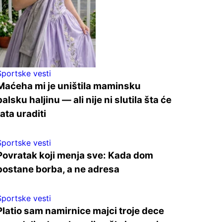
Sportske vesti
Maćeha mi je uništila maminsku
balsku haljinu — ali nije ni slutila šta će
tata uraditi
Sportske vesti
Povratak koji menja sve: Kada dom
postane borba, a ne adresa
Sportske vesti
Platio sam namirnice majci troje dece