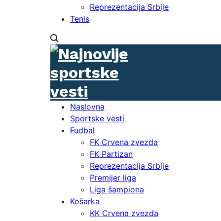
Reprezentacija Srbije
Tenis
Naslovna
Sportske vesti
Fudbal
FK Crvena zvezda
FK Partizan
Reprezentacija Srbije
Premijer liga
Liga šampiona
Košarka
KK Crvena zvezda