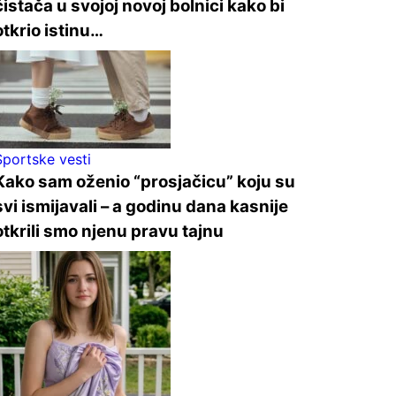
čistača u svojoj novoj bolnici kako bi
otkrio istinu…
Sportske vesti
Kako sam oženio “prosjačicu” koju su
svi ismijavali – a godinu dana kasnije
otkrili smo njenu pravu tajnu