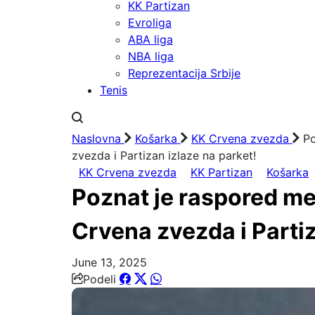
KK Partizan
Evroliga
ABA liga
NBA liga
Reprezentacija Srbije
Tenis
Naslovna
Košarka
KK Crvena zvezda
Po
zvezda i Partizan izlaze na parket!
KK Crvena zvezda
KK Partizan
Košarka
Poznat je raspored m
Crvena zvezda i Partiz
June 13, 2025
Podeli