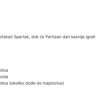
čekati Spartak, dok će Partizan dan kasnije igrati
otica
vezda
tica (ukoliko dođe do majstorice)