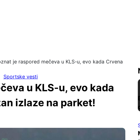
znat je raspored mečeva u KLS-u, evo kada Crvena
Sportske vesti
ečeva u KLS-u, evo kada
an izlaze na parket!