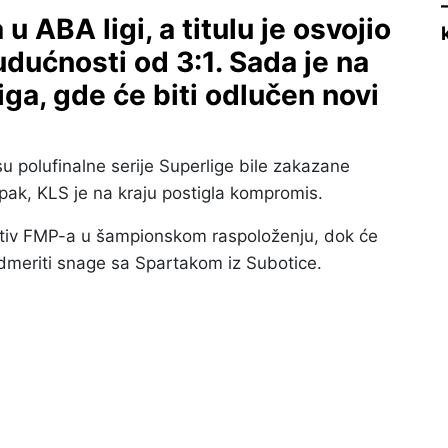
 ABA ligi, a titulu je osvojio
ućnosti od 3:1. Sada je na
iga, gde će biti odlučen novi
su polufinalne serije Superlige bile zakazane
Ipak, KLS je na kraju postigla kompromis.
protiv FMP-a u šampionskom raspoloženju, dok će
meriti snage sa Spartakom iz Subotice.