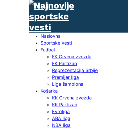
Naslovna
Sportske vesti
Fudbal
FK Crvena zvezda
FK Partizan
Reprezentacija Srbije
Premijer liga
Liga šampiona
Košarka
KK Crvena zvezda
KK Partizan
Evroliga
ABA liga
NBA liga