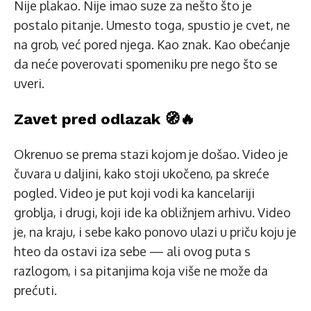
Nije plakao. Nije imao suze za nešto što je
postalo pitanje. Umesto toga, spustio je cvet, ne
na grob, već pored njega. Kao znak. Kao obećanje
da neće poverovati spomeniku pre nego što se
uveri.
Zavet pred odlazak 🧭🔥
Okrenuo se prema stazi kojom je došao. Video je
čuvara u daljini, kako stoji ukočeno, pa skreće
pogled. Video je put koji vodi ka kancelariji
groblja, i drugi, koji ide ka obližnjem arhivu. Video
je, na kraju, i sebe kako ponovo ulazi u priču koju je
hteo da ostavi iza sebe — ali ovog puta s
razlogom, i sa pitanjima koja više ne može da
prećuti.