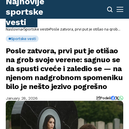
Naslovna
Sportske vesti
Posle zatvora, prvi put je otišao na grob
svoje verene: sagnuo se da spusti cveće i
zaledio se — na njenom nadgrobnom
Sportske vesti
spomeniku bilo je nešto jezivo pogrešno
Posle zatvora, prvi put je otišao
na grob svoje verene: sagnuo se
da spusti cveće i zaledio se — na
njenom nadgrobnom spomeniku
bilo je nešto jezivo pogrešno
January 28, 2026
Podeli