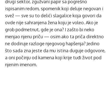
drugi sektor, zgužvani papir sa pogrešno
ispisanim redom, spomenik koji deluje negovan i
svež — sve su to delići slagalice koja govori da
ovde nije sahranjena žena koju je voleo. Ako je
grob podmetnut, gde je ona? I zašto bi neko
menjao njenu priču — osim ako ta priča direktno
ne dodiruje razloge njegovog hapšenja? Jedino
što sada zna jeste da mu istina duguje odgovore,
a oni počinju od kamena koji krije tuđi život pod
njenim imenom.