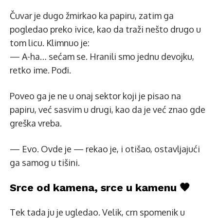
Čuvar je dugo žmirkao ka papiru, zatim ga
pogledao preko ivice, kao da traži nešto drugo u
tom licu. Klimnuo je:
— A-ha… sećam se. Hranili smo jednu devojku,
retko ime. Pođi.
Poveo ga je ne u onaj sektor koji je pisao na
papiru, već sasvim u drugi, kao da je već znao gde
greška vreba.
— Evo. Ovde je — rekao je, i otišao, ostavljajući
ga samog u tišini.
Srce od kamena, srce u kamenu 🖤
Tek tada ju je ugledao. Velik, crn spomenik u