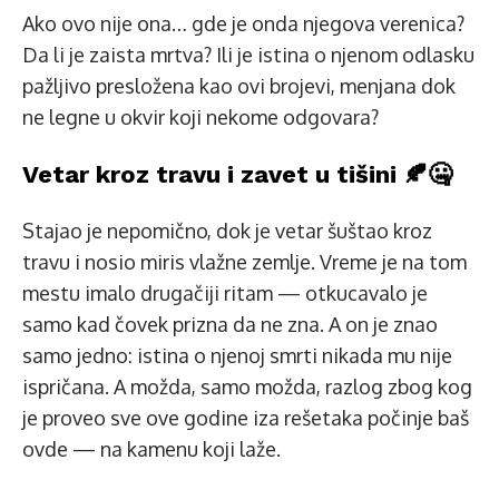
Ako ovo nije ona… gde je onda njegova verenica?
Da li je zaista mrtva? Ili je istina o njenom odlasku
pažljivo presložena kao ovi brojevi, menjana dok
ne legne u okvir koji nekome odgovara?
Vetar kroz travu i zavet u tišini 🍂🤐
Stajao je nepomično, dok je vetar šuštao kroz
travu i nosio miris vlažne zemlje. Vreme je na tom
mestu imalo drugačiji ritam — otkucavalo je
samo kad čovek prizna da ne zna. A on je znao
samo jedno: istina o njenoj smrti nikada mu nije
ispričana. A možda, samo možda, razlog zbog kog
je proveo sve ove godine iza rešetaka počinje baš
ovde — na kamenu koji laže.