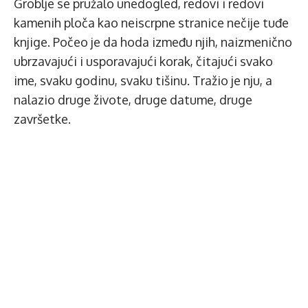
Groblje se pružalo unedogled, redovi i redovi
kamenih ploča kao neiscrpne stranice nečije tuđe
knjige. Počeo je da hoda između njih, naizmenično
ubrzavajući i usporavajući korak, čitajući svako
ime, svaku godinu, svaku tišinu. Tražio je nju, a
nalazio druge živote, druge datume, druge
završetke.