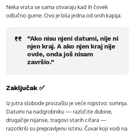
Neka vrata se sama otvaraju kad ih čovek
odlučno gurne. Ovo je bila jedna od onih kapija.
“Ako nisu njeni datumi, nije ni
njen kraj. A ako njen kraj nije
ovde, onda još nisam
završio.”
Zaključak ✅
Iz jutra slobode proizašlo je veće ropstvo: sumnja.
Datumi na nadgrobniku — različite dubine,
drugačije nijanse, tragovi starih cifara —
razotkrili su prepravljenu istinu. Čuvar koji vodi na