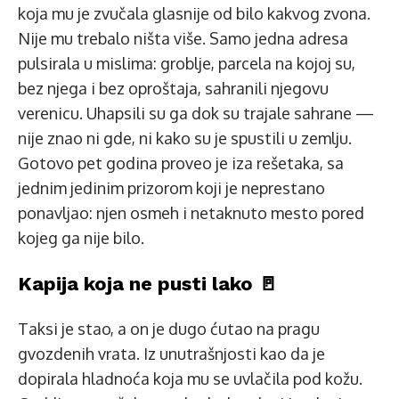
koja mu je zvučala glasnije od bilo kakvog zvona.
Nije mu trebalo ništa više. Samo jedna adresa
pulsirala u mislima: groblje, parcela na kojoj su,
bez njega i bez oproštaja, sahranili njegovu
verenicu. Uhapsili su ga dok su trajale sahrane —
nije znao ni gde, ni kako su je spustili u zemlju.
Gotovo pet godina proveo je iza rešetaka, sa
jednim jedinim prizorom koji je neprestano
ponavljao: njen osmeh i netaknuto mesto pored
kojeg ga nije bilo.
Kapija koja ne pusti lako 🚪
Taksi je stao, a on je dugo ćutao na pragu
gvozdenih vrata. Iz unutrašnjosti kao da je
dopirala hladnoća koja mu se uvlačila pod kožu.