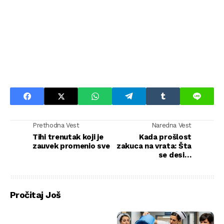
Prethodna Vest
Naredna Vest
Tihi trenutak koji je
Kada prošlost
zauvek promenio sve
zakuca na vrata: Šta
se desilo
sedamnaest godina
kasnije
Pročitaj Još