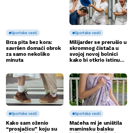
Sportske vesti
Sportske vesti
Brza pita bez kora:
Milijarder se prerušio u
savršen domaći obrok
skromnog čistača u
za samo nekoliko
svojoj novoj bolnici
minuta
kako bi otkrio istinu…
Sportske vesti
Sportske vesti
Kako sam oženio
Maćeha mi je uništila
“prosjačicu” koju su
maminsku balsku