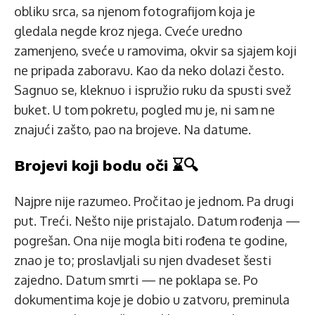
obliku srca, sa njenom fotografijom koja je
gledala negde kroz njega. Cveće uredno
zamenjeno, sveće u ramovima, okvir sa sjajem koji
ne pripada zaboravu. Kao da neko dolazi često.
Sagnuo se, kleknuo i ispružio ruku da spusti svež
buket. U tom pokretu, pogled mu je, ni sam ne
znajući zašto, pao na brojeve. Na datume.
Brojevi koji bodu oči ⌛🔍
Najpre nije razumeo. Pročitao je jednom. Pa drugi
put. Treći. Nešto nije pristajalo. Datum rođenja —
pogrešan. Ona nije mogla biti rođena te godine,
znao je to; proslavljali su njen dvadeset šesti
zajedno. Datum smrti — ne poklapa se. Po
dokumentima koje je dobio u zatvoru, preminula