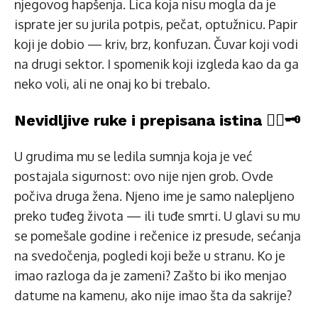
njegovog hapšenja. Lica koja nisu mogla da je
isprate jer su jurila potpis, pečat, optužnicu. Papir
koji je dobio — kriv, brz, konfuzan. Čuvar koji vodi
na drugi sektor. I spomenik koji izgleda kao da ga
neko voli, ali ne onaj ko bi trebalo.
Nevidljive ruke i prepisana istina 🕵️‍♂️🗝️
U grudima mu se ledila sumnja koja je već
postajala sigurnost: ovo nije njen grob. Ovde
počiva druga žena. Njeno ime je samo nalepljeno
preko tuđeg života — ili tuđe smrti. U glavi su mu
se pomešale godine i rečenice iz presude, sećanja
na svedočenja, pogledi koji beže u stranu. Ko je
imao razloga da je zameni? Zašto bi iko menjao
datume na kamenu, ako nije imao šta da sakrije?