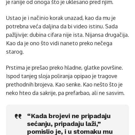
je ranije od onoga što je uklesano pred njim.
Ustao je i načinio korak unazad, kao da mu je
potrebna veća daljina da bi video istinu. Sada
pažljivije: dubina cifara nije ista. Nijansa drugačija.
Kao da je ono što vidi naneto preko nečega
starog.
Prstima je prešao preko hladne, glatke površine.
Ispod tanjeg sloja poliranja opipao je tragove
prethodnih brojeva. Kao senke. Kao nešto što je
neko hteo da sakrije, pa prefarbao, ali ne sasvim.
“Kada brojevi ne pripadaju
sećanju, pripadaju laži,”
pomislio je, i u stomaku mu