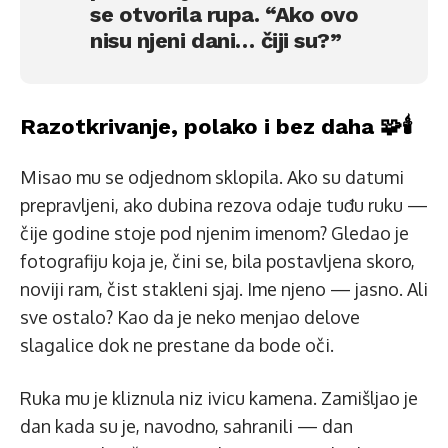
se otvorila rupa. “Ako ovo
nisu njeni dani… čiji su?”
Razotkrivanje, polako i bez daha 🧩🕯️
Misao mu se odjednom sklopila. Ako su datumi
prepravljeni, ako dubina rezova odaje tuđu ruku —
čije godine stoje pod njenim imenom? Gledao je
fotografiju koja je, čini se, bila postavljena skoro,
noviji ram, čist stakleni sjaj. Ime njeno — jasno. Ali
sve ostalo? Kao da je neko menjao delove
slagalice dok ne prestane da bode oči.
Ruka mu je kliznula niz ivicu kamena. Zamišljao je
dan kada su je, navodno, sahranili — dan