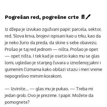
Pogrešan red, pogrešne crte 📄🖊️
Iz džepa je izvukao zgužvani papir: parcela, sektor,
red. Slova kriva, brojevi ispisani kao u trku, kao da
je neko žurio da preda, da skine s sebe obavezu.
Prošao je taj red jednom — ništa. Prošao je opet
— opet ništa. I tek kad je osetio kako mu se glas
lomi, ugledao je starijeg čuvara u iznošenoj jakni i
gumenim čizmama kako obilazi stazu i meri vreme
nepogrešivo mirnim korakom.
— Izvinite… — glas mu je pukao. — Treba mi
jedan grob. Ovo je prezime. I papir. Možete da
pomognete?