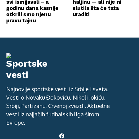
svi ismijavali – a
haljinu — ali nije ni
godinu dana kasnije
slutila šta će tata
otkrili smo njenu
uraditi
pravu tajnu
Najnovije sportske vesti iz Srbije i sveta.
Vesti o Novaku Đokoviću, Nikoli Jokiću,
Srbiji, Partizanu, Crvenoj zvezdi. Aktuelne
vesti iz najjačih fudbalskih liga širom
Evrope.