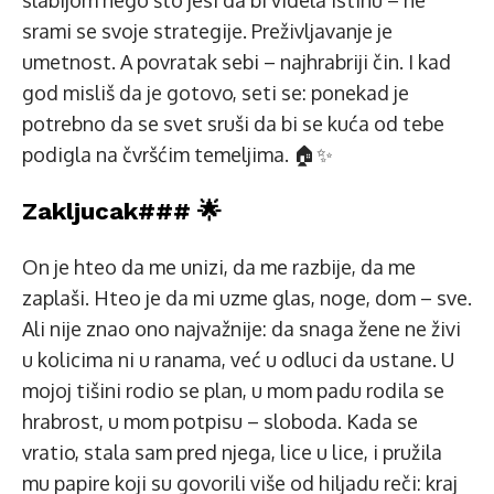
slabijom nego što jesi da bi videla istinu – ne
srami se svoje strategije. Preživljavanje je
umetnost. A povratak sebi – najhrabriji čin. I kad
god misliš da je gotovo, seti se: ponekad je
potrebno da se svet sruši da bi se kuća od tebe
podigla na čvršćim temeljima. 🏠✨
Zakljucak### 🌟
On je hteo da me unizi, da me razbije, da me
zaplaši. Hteo je da mi uzme glas, noge, dom – sve.
Ali nije znao ono najvažnije: da snaga žene ne živi
u kolicima ni u ranama, već u odluci da ustane. U
mojoj tišini rodio se plan, u mom padu rodila se
hrabrost, u mom potpisu – sloboda. Kada se
vratio, stala sam pred njega, lice u lice, i pružila
mu papire koji su govorili više od hiljadu reči: kraj