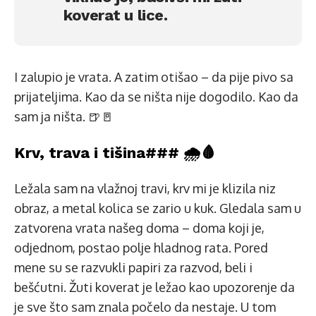
koverat u lice.
I zalupio je vrata. A zatim otišao – da pije pivo sa
prijateljima. Kao da se ništa nije dogodilo. Kao da
sam ja ništa. 🍺🚪
Krv, trava i tišina### 🌧️🩸
Ležala sam na vlažnoj travi, krv mi je klizila niz
obraz, a metal kolica se zario u kuk. Gledala sam u
zatvorena vrata našeg doma – doma koji je,
odjednom, postao polje hladnog rata. Pored
mene su se razvukli papiri za razvod, beli i
bešćutni. Žuti koverat je ležao kao upozorenje da
je sve što sam znala počelo da nestaje. U tom