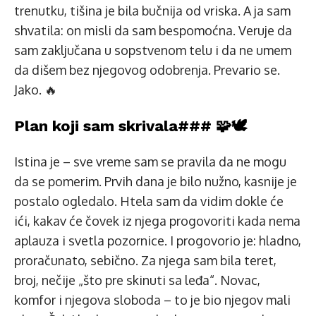
trenutku, tišina je bila bučnija od vriska. A ja sam
shvatila: on misli da sam bespomoćna. Veruje da
sam zaključana u sopstvenom telu i da ne umem
da dišem bez njegovog odobrenja. Prevario se.
Jako. 🔥
Plan koji sam skrivala### 🧩🕊️
Istina je – sve vreme sam se pravila da ne mogu
da se pomerim. Prvih dana je bilo nužno, kasnije je
postalo ogledalo. Htela sam da vidim dokle će
ići, kakav će čovek iz njega progovoriti kada nema
aplauza i svetla pozornice. I progovorio je: hladno,
proračunato, sebično. Za njega sam bila teret,
broj, nečije „što pre skinuti sa leđa“. Novac,
komfor i njegova sloboda – to je bio njegov mali