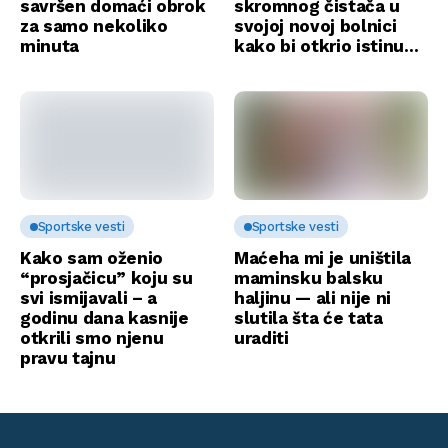
savršen domaći obrok
skromnog čistača u
za samo nekoliko
svojoj novoj bolnici
minuta
kako bi otkrio istinu…
Sportske vesti
Sportske vesti
Kako sam oženio
Maćeha mi je uništila
“prosjačicu” koju su
maminsku balsku
svi ismijavali – a
haljinu — ali nije ni
godinu dana kasnije
slutila šta će tata
otkrili smo njenu
uraditi
pravu tajnu