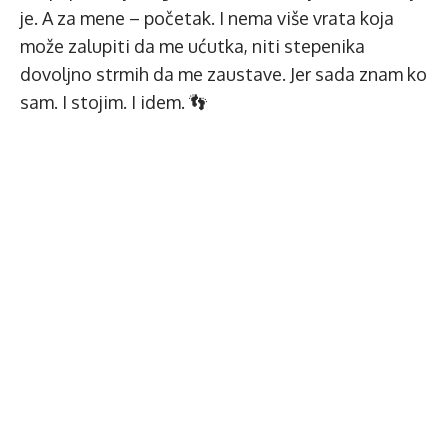
je. A za mene – početak. I nema više vrata koja
može zalupiti da me ućutka, niti stepenika
dovoljno strmih da me zaustave. Jer sada znam ko
sam. I stojim. I idem. 👣