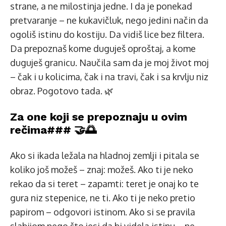
strane, a ne milostinja jedne. I da je ponekad
pretvaranje – ne kukavičluk, nego jedini način da
ogoliš istinu do kostiju. Da vidiš lice bez filtera.
Da prepoznaš kome duguješ oproštaj, a kome
duguješ granicu. Naučila sam da je moj život moj
– čak i u kolicima, čak i na travi, čak i sa krvlju niz
obraz. Pogotovo tada. 🌿
Za one koji se prepoznaju u ovim
rečima### 🤝🌅
Ako si ikada ležala na hladnoj zemlji i pitala se
koliko još možeš – znaj: možeš. Ako ti je neko
rekao da si teret – zapamti: teret je onaj ko te
gura niz stepenice, ne ti. Ako ti je neko pretio
papirom – odgovori istinom. Ako si se pravila