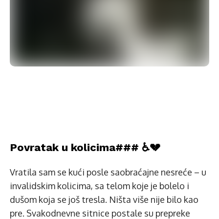
Povratak u kolicima### ♿️💔
Vratila sam se kući posle saobraćajne nesreće – u
invalidskim kolicima, sa telom koje je bolelo i
dušom koja se još tresla. Ništa više nije bilo kao
pre. Svakodnevne sitnice postale su prepreke