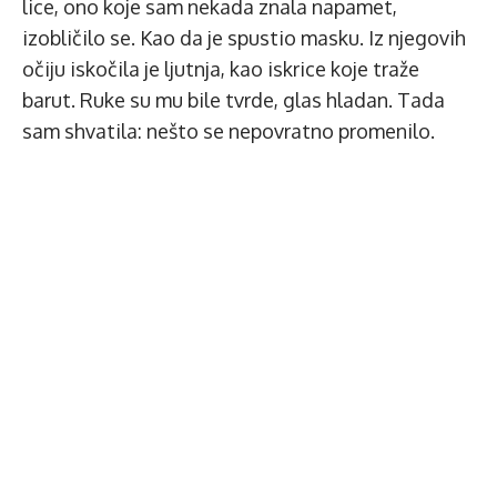
lice, ono koje sam nekada znala napamet,
izobličilo se. Kao da je spustio masku. Iz njegovih
očiju iskočila je ljutnja, kao iskrice koje traže
barut. Ruke su mu bile tvrde, glas hladan. Tada
sam shvatila: nešto se nepovratno promenilo.