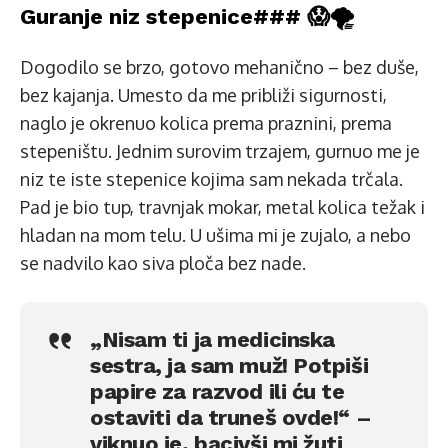
Guranje niz stepenice### 😱🌪️
Dogodilo se brzo, gotovo mehanično – bez duše,
bez kajanja. Umesto da me približi sigurnosti,
naglo je okrenuo kolica prema praznini, prema
stepeništu. Jednim surovim trzajem, gurnuo me je
niz te iste stepenice kojima sam nekada trčala.
Pad je bio tup, travnjak mokar, metal kolica težak i
hladan na mom telu. U ušima mi je zujalo, a nebo
se nadvilo kao siva ploča bez nade.
„Nisam ti ja medicinska
sestra, ja sam muž! Potpiši
papire za razvod ili ću te
ostaviti da truneš ovde!“ –
viknuo je, bacivši mi žuti