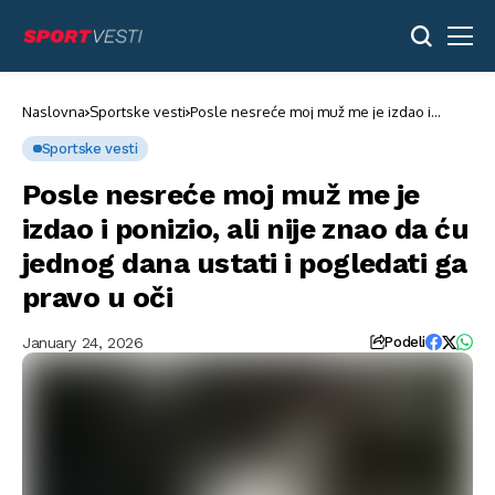
Naslovna
Sportske vesti
Posle nesreće moj muž me je izdao i
ponizio, ali nije znao da ću jednog dana
ustati i pogledati ga pravo u oči
Sportske vesti
Posle nesreće moj muž me je
izdao i ponizio, ali nije znao da ću
jednog dana ustati i pogledati ga
pravo u oči
January 24, 2026
Podeli