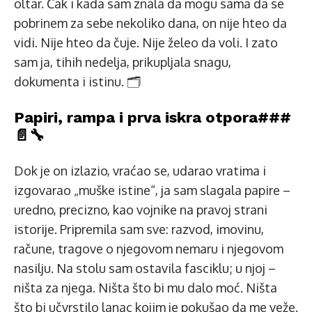
oltar. Čak i kada sam znala da mogu sama da se
pobrinem za sebe nekoliko dana, on nije hteo da
vidi. Nije hteo da čuje. Nije želeo da voli. I zato
sam ja, tihih nedelja, prikupljala snagu,
dokumenta i istinu. 🗂️
Papiri, rampa i prva iskra otpora###
📄🔧
Dok je on izlazio, vraćao se, udarao vratima i
izgovarao „muške istine“, ja sam slagala papire –
uredno, precizno, kao vojnike na pravoj strani
istorije. Pripremila sam sve: razvod, imovinu,
račune, tragove o njegovom nemaru i njegovom
nasilju. Na stolu sam ostavila fasciklu; u njoj –
ništa za njega. Ništa što bi mu dalo moć. Ništa
što bi učvrstilo lanac kojim je pokušao da me veže.