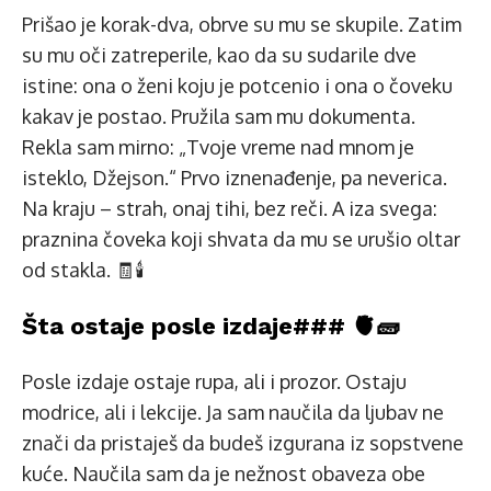
Prišao je korak-dva, obrve su mu se skupile. Zatim
su mu oči zatreperile, kao da su sudarile dve
istine: ona o ženi koju je potcenio i ona o čoveku
kakav je postao. Pružila sam mu dokumenta.
Rekla sam mirno: „Tvoje vreme nad mnom je
isteklo, Džejson.“ Prvo iznenađenje, pa neverica.
Na kraju – strah, onaj tihi, bez reči. A iza svega:
praznina čoveka koji shvata da mu se urušio oltar
od stakla. 🧾🕯️
Šta ostaje posle izdaje### 🫀🧱
Posle izdaje ostaje rupa, ali i prozor. Ostaju
modrice, ali i lekcije. Ja sam naučila da ljubav ne
znači da pristaješ da budeš izgurana iz sopstvene
kuće. Naučila sam da je nežnost obaveza obe