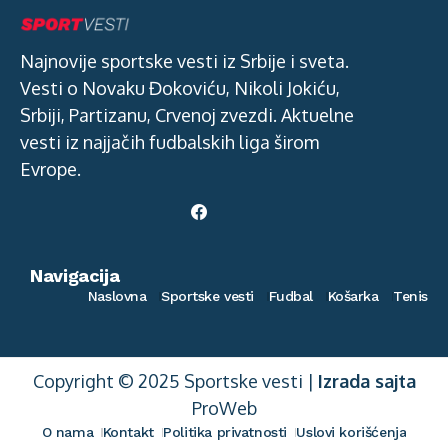
Najnovije sportske vesti iz Srbije i sveta.
Vesti o Novaku Đokoviću, Nikoli Jokiću,
Srbiji, Partizanu, Crvenoj zvezdi. Aktuelne
vesti iz najjačih fudbalskih liga širom
Evrope.
Navigacija
Naslovna
Sportske vesti
Fudbal
Košarka
Tenis
Copyright © 2025 Sportske vesti |
Izrada sajta
ProWeb
O nama
Kontakt
Politika privatnosti
Uslovi korišćenja