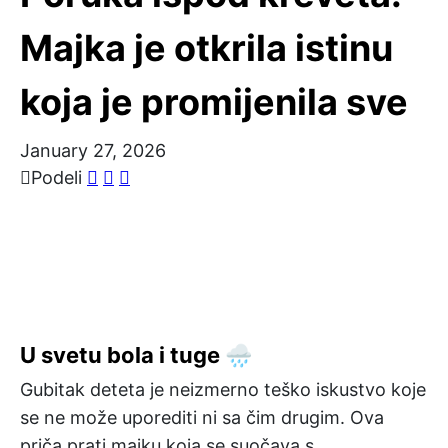
Majka je otkrila istinu
koja je promijenila sve
January 27, 2026
Podeli
U svetu bola i tuge 🌧️
Gubitak deteta je neizmerno teško iskustvo koje
se ne može uporediti ni sa čim drugim. Ova
priča prati majku koja se suočava s