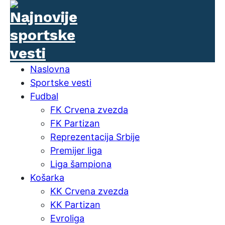
Naslovna
Sportske vesti
Fudbal
FK Crvena zvezda
FK Partizan
Reprezentacija Srbije
Premijer liga
Liga šampiona
Košarka
KK Crvena zvezda
KK Partizan
Evroliga