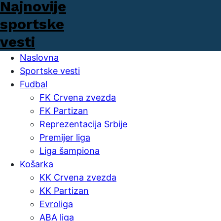
Naslovna
Sportske vesti
Fudbal
FK Crvena zvezda
FK Partizan
Reprezentacija Srbije
Premijer liga
Liga šampiona
Košarka
KK Crvena zvezda
KK Partizan
Evroliga
ABA liga