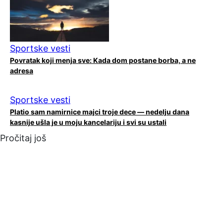
Sportske vesti
Povratak koji menja sve: Kada dom postane borba, a ne
adresa
Sportske vesti
Platio sam namirnice majci troje dece — nedelju dana
kasnije ušla je u moju kancelariju i svi su ustali
Pročitaj još