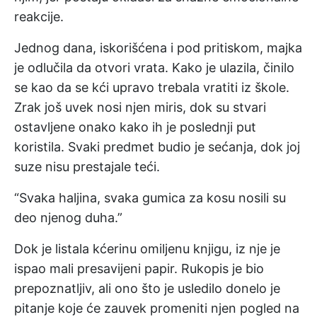
reakcije.
Jednog dana, iskorišćena i pod pritiskom, majka
je odlučila da otvori vrata. Kako je ulazila, činilo
se kao da se kći upravo trebala vratiti iz škole.
Zrak još uvek nosi njen miris, dok su stvari
ostavljene onako kako ih je poslednji put
koristila. Svaki predmet budio je sećanja, dok joj
suze nisu prestajale teći.
“Svaka haljina, svaka gumica za kosu nosili su
deo njenog duha.”
Dok je listala kćerinu omiljenu knjigu, iz nje je
ispao mali presavijeni papir. Rukopis je bio
prepoznatljiv, ali ono što je usledilo donelo je
pitanje koje će zauvek promeniti njen pogled na