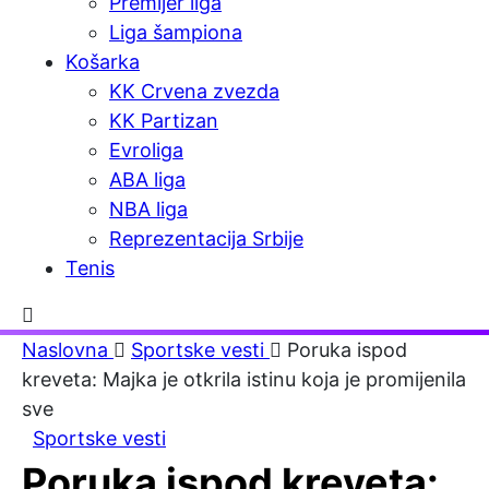
Premijer liga
Liga šampiona
Košarka
KK Crvena zvezda
KK Partizan
Evroliga
ABA liga
NBA liga
Reprezentacija Srbije
Tenis
Naslovna
Sportske vesti
Poruka ispod
kreveta: Majka je otkrila istinu koja je promijenila
sve
Sportske vesti
Poruka ispod kreveta: