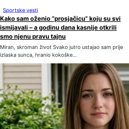
Sportske vesti
Kako sam oženio “prosjačicu” koju su svi
ismijavali – a godinu dana kasnije otkrili
smo njenu pravu tajnu
Miran, skroman život Svako jutro ustajao sam prije
izlaska sunca, hranio kokoške...