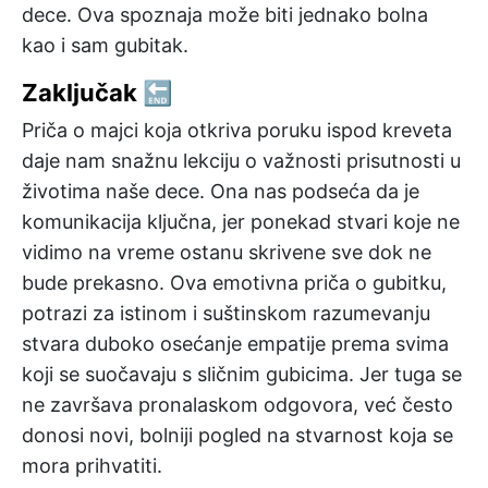
dece. Ova spoznaja može biti jednako bolna
kao i sam gubitak.
Zaključak 🔚
Priča o majci koja otkriva poruku ispod kreveta
daje nam snažnu lekciju o važnosti prisutnosti u
životima naše dece. Ona nas podseća da je
komunikacija ključna, jer ponekad stvari koje ne
vidimo na vreme ostanu skrivene sve dok ne
bude prekasno. Ova emotivna priča o gubitku,
potrazi za istinom i suštinskom razumevanju
stvara duboko osećanje empatije prema svima
koji se suočavaju s sličnim gubicima. Jer tuga se
ne završava pronalaskom odgovora, već često
donosi novi, bolniji pogled na stvarnost koja se
mora prihvatiti.