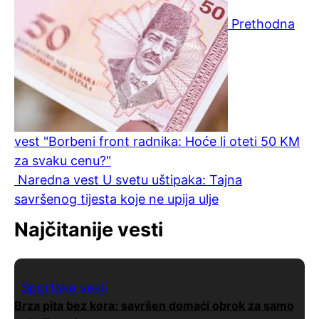
Prethodna
vest
"Borbeni front radnika: Hoće li oteti 50 KM
za svaku cenu?"
Naredna vest
U svetu uštipaka: Tajna
savršenog tijesta koje ne upija ulje
Najčitanije vesti
Sportske vesti
Brza pita bez kora: savršen domaći obrok za samo