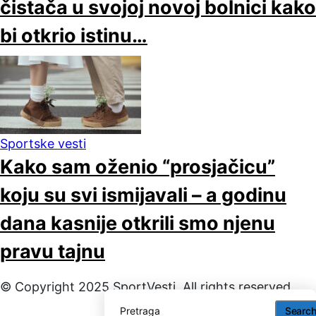
čistača u svojoj novoj bolnici kako
bi otkrio istinu…
Sportske vesti
Kako sam oženio “prosjačicu”
koju su svi ismijavali – a godinu
dana kasnije otkrili smo njenu
pravu tajnu
© Copyright 2025 SportVesti. All rights reserved
Searc
Searc