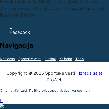
Novaku Đokoviću, Nikoli Jokiću, Srbiji, Partizanu,
Crvenoj zvezdi. Aktuelne vesti iz najjačih fudbalskih
liga širom Evrope.
Facebook
Navigacija
Naslovna
Sportske vesti
Fudbal
Košarka
Tenis
Copyright © 2025 Sportske vesti |
Izrada sajta
ProWeb
O nama
Kontakt
Politika privatnosti
Uslovi korišćenja