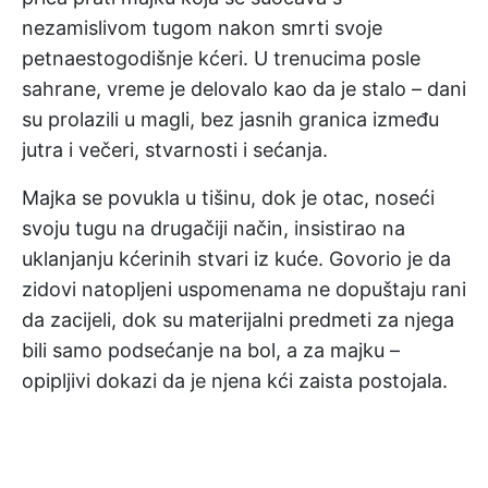
nezamislivom tugom nakon smrti svoje
petnaestogodišnje kćeri. U trenucima posle
sahrane, vreme je delovalo kao da je stalo – dani
su prolazili u magli, bez jasnih granica između
jutra i večeri, stvarnosti i sećanja.
Majka se povukla u tišinu, dok je otac, noseći
svoju tugu na drugačiji način, insistirao na
uklanjanju kćerinih stvari iz kuće. Govorio je da
zidovi natopljeni uspomenama ne dopuštaju rani
da zacijeli, dok su materijalni predmeti za njega
bili samo podsećanje na bol, a za majku –
opipljivi dokazi da je njena kći zaista postojala.