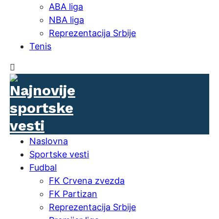
ABA liga
NBA liga
Reprezentacija Srbije
Tenis
Naslovna
Sportske vesti
Fudbal
FK Crvena zvezda
FK Partizan
Reprezentacija Srbije