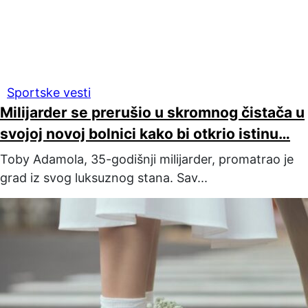
Sportske vesti
Milijarder se prerušio u skromnog čistača u
svojoj novoj bolnici kako bi otkrio istinu…
Toby Adamola, 35-godišnji milijarder, promatrao je
grad iz svog luksuznog stana. Sav...