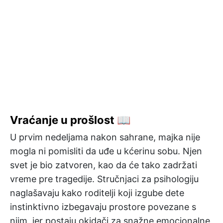
Vraćanje u prošlost 📖
U prvim nedeljama nakon sahrane, majka nije
mogla ni pomisliti da uđe u kćerinu sobu. Njen
svet je bio zatvoren, kao da će tako zadržati
vreme pre tragedije. Stručnjaci za psihologiju
naglašavaju kako roditelji koji izgube dete
instinktivno izbegavaju prostore povezane s
njim, jer postaju okidači za snažne emocionalne