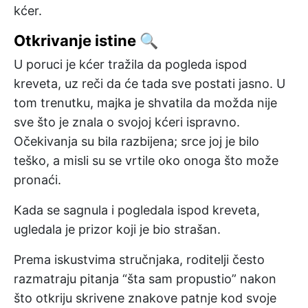
kćer.
Otkrivanje istine 🔍
U poruci je kćer tražila da pogleda ispod
kreveta, uz reči da će tada sve postati jasno. U
tom trenutku, majka je shvatila da možda nije
sve što je znala o svojoj kćeri ispravno.
Očekivanja su bila razbijena; srce joj je bilo
teško, a misli su se vrtile oko onoga što može
pronaći.
Kada se sagnula i pogledala ispod kreveta,
ugledala je prizor koji je bio strašan.
Prema iskustvima stručnjaka, roditelji često
razmatraju pitanja “šta sam propustio” nakon
što otkriju skrivene znakove patnje kod svoje