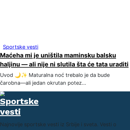
Sportske vesti
Maćeha mi je uništila maminsku balsku
haljinu — ali nije ni slutila šta će tata uraditi
Uvod 🌙✨ Maturalna noć trebalo je da bude
čarobna—ali jedan okrutan potez...
Najnovije sportske vesti iz Srbije i sveta. Vesti o