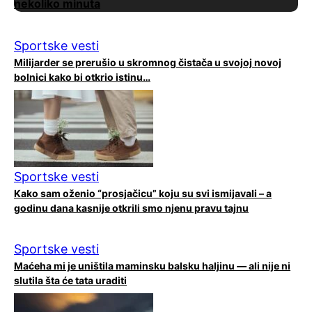
nekoliko minuta
Sportske vesti
Milijarder se prerušio u skromnog čistača u svojoj novoj
bolnici kako bi otkrio istinu…
Sportske vesti
Kako sam oženio “prosjačicu” koju su svi ismijavali – a
godinu dana kasnije otkrili smo njenu pravu tajnu
Sportske vesti
Maćeha mi je uništila maminsku balsku haljinu — ali nije ni
slutila šta će tata uraditi