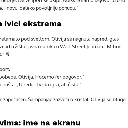
nemela je. Dejvenport se ukipi. Aleks je samo izgovorio ono
je. I novu, daleko povoljniju ponudu.“
na ivici ekstrema
relamalo pod svetlom, Olivija se nagnula napred, glas
nad tržišta. Javna isprika u Wall Street Journalu. Milion
.“ 🥂
port.
 pobede, Olivija. Hoćemo fer dogovor.“
pušta. „U redu. Tvrda igra, ali čista.“
r zapečaćen. Šampanjac zazveči o kristal. Olivija se blago
vima: ime na ekranu