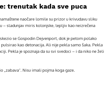
ce: trenutak kada sve puca
namaštene naočare lomile su prizor u krivudavu sliku
u – sladunjav miris kolonjske, lepljiv kao neizrečena
 iskezio se Gospodin Dejvenport, dok je petom polako
e pulsirao kao detonacija. Ali nije pekla samo šaka. Pekla
ciji. Pekla je spoznaja da su svi svedoci – i da niko ne želi
 bio „zabava“. Nisu imali pojma koga gaze.