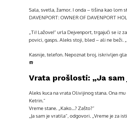
Sala, svetla, žamor. I onda – tišina kao lo
DAVENPORT: OWNER OF DAVENPORT HOLDINGS.
„Ti! Lažove!“ urla Dejvenport, trgajući se iz
povici, gasps. Aleks stoji, bled – ali ne beži
Kasnije, telefon. Nepoznat broj, iskrivljen gl
☎️
Vrata prošlosti: „Ja sam 
Aleks kuca na vrata Olivijinog stana. Ona mu
Ketrin.“
Vreme stane. „Kako…? Zašto?“
„Ja sam je vratila“, odgovori. „Vreme je za ist