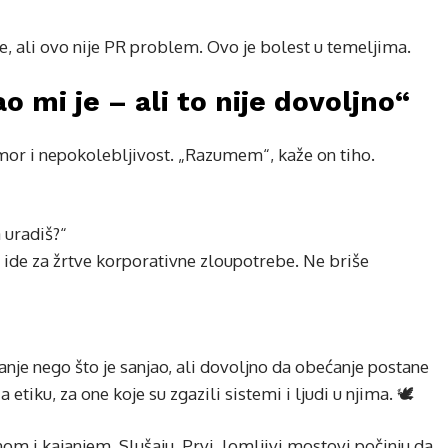
ije, ali ovo nije PR problem. Ovo je bolest u temeljima.
 mi je – ali to nije dovoljno“
umor i nepokolebljivost. „Razumem“, kaže on tiho.
a uradiš?“
ide za žrtve korporativne zloupotrebe. Ne briše
anje nego što je sanjao, ali dovoljno da obećanje postane
etiku, za one koje su zgazili sistemi i ljudi u njima. 🕊️
om i kajanjem. Slušaju. Prvi, lomljivi mostovi počinju da