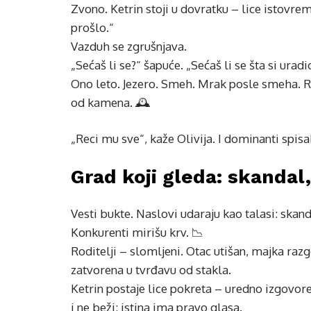
Zvono. Ketrin stoji u dovratku – lice istovre
prošlo.“
Vazduh se zgrušnjava.
„Sećaš li se?“ šapuće. „Sećaš li se šta si uradi
Ono leto. Jezero. Smeh. Mrak posle smeha. Re
od kamena. 🕰️
„Reci mu sve“, kaže Olivija. I dominanti spis
Grad koji gleda: skandal, 
Vesti bukte. Naslovi udaraju kao talasi: skanda
Konkurenti mirišu krv. 📉
Roditelji – slomljeni. Otac utišan, majka razg
zatvorena u tvrđavu od stakla.
Ketrin postaje lice pokreta – uredno izgovor
i ne beži: istina ima pravo glasa.