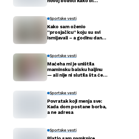
novoj bolnici kako bi
otkrio istinu…
Sportske vesti
Kako sam oženio
“prosjačicu” koju su svi
ismijavali – a godinu dana
kasnije otkrili smo njenu
pravu tajnu
Sportske vesti
Maćeha mi je uništila
maminsku balsku haljinu
— ali nije ni slutila šta će
tata uraditi
Sportske vesti
Povratak koji menja sve:
Kada dom postane borba,
a ne adresa
Sportske vesti
Platio sam namirnice