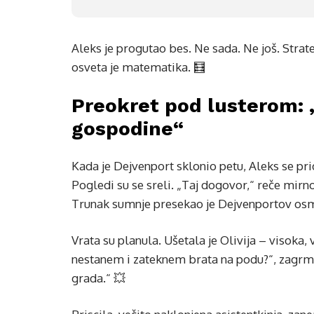
Aleks je progutao bes. Ne sada. Ne još. Strateš
osveta je matematika. 🧮
Preokret pod lusterom: 
gospodine“
Kada je Dejvenport sklonio petu, Aleks se pri
Pogledi su se sreli. „Taj dogovor,“ reče mirn
Trunak sumnje presekao je Dejvenportov osm
Vrata su planula. Ušetala je Olivija – visoka,
nestanem i zateknem brata na podu?“, zagrmel
grada.“ 💥