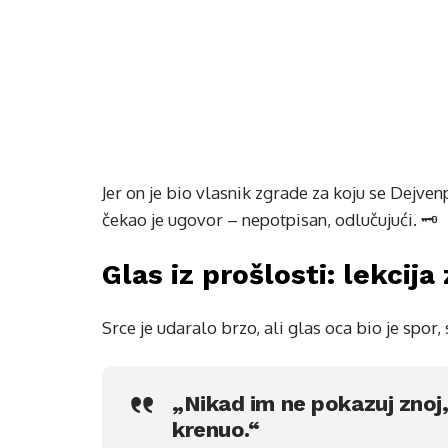
Jer on je bio vlasnik zgrade za koju se Dejven
čekao je ugovor – nepotpisan, odlučujući. 🗝️
Glas iz prošlosti: lekcij
Srce je udaralo brzo, ali glas oca bio je spor,
„Nikad im ne pokazuj znoj, 
krenuo.“