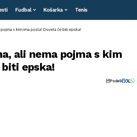
esti
Fudbal
Košarka
Tenis
pojma s kim ima posla! Osveta će biti epska!
ma, ali nema pojma s kim
biti epska!
Podeli