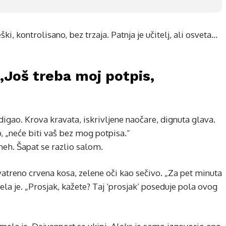
ki, kontrolisano, bez trzaja. Patnja je učitelj, ali osveta…
„Još treba moj potpis,
digao. Krova kravata, iskrivljene naočare, dignuta glava.
o, „neće biti vaš bez mog potpisa.“
eh. Šapat se razlio salom.
 vatreno crvena kosa, zelene oči kao sečivo. „Za pet minuta
a je. „Prosjak, kažete? Taj ‘prosjak’ poseduje pola ovog