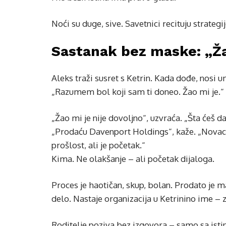
Noći su duge, sive. Savetnici recituju strateg
Sastanak bez maske: „Žao
Aleks traži susret s Ketrin. Kada dođe, nosi 
„Razumem bol koji sam ti doneo. Žao mi je.“
„Žao mi je nije dovoljno“, uzvraća. „Šta ćeš d
„Prodaću Davenport Holdings“, kaže. „Novac 
prošlost, ali je početak.“
Kima. Ne olakšanje – ali početak dijaloga.
Proces je haotičan, skup, bolan. Prodato je m
delo. Nastaje organizacija u Ketrinino ime – za 
Roditelje poziva bez izgovora – samo sa istin