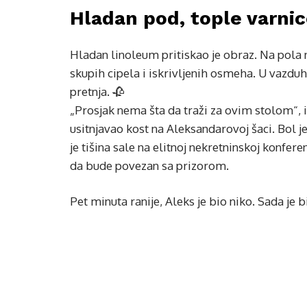
Hladan pod, tople varni
Hladan linoleum pritiskao je obraz. Na pola 
skupih cipela i iskrivljenih osmeha. U vazduh
pretnja. 🥀
„Prosjak nema šta da traži za ovim stolom“,
usitnjavao kost na Aleksandarovoj šaci. Bol j
je tišina sale na elitnoj nekretninskoj konferen
da bude povezan sa prizorom.
Pet minuta ranije, Aleks je bio niko. Sada je