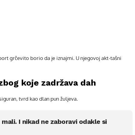
port grčevito borio da je iznajmi. U njegovoj akt-tašni
a zbog koje zadržava dah
 siguran, tvrd kao dlan pun žuljeva.
mali. I nikad ne zaboravi odakle si