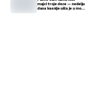
majci troje dece — nedelju
dana kasnije ušla je u moju
kancelariju i svi su ustali