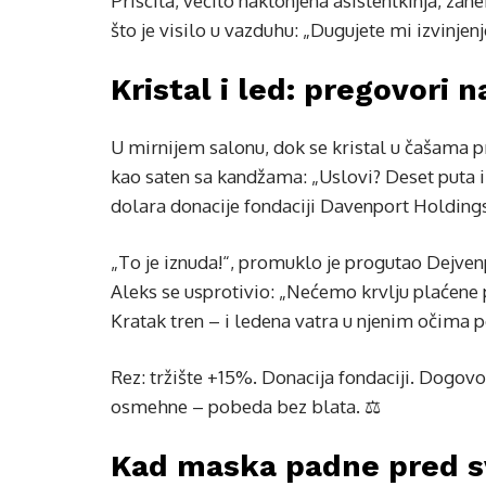
Priscila, večito naklonjena asistentkinja, za
što je visilo u vazduhu: „Dugujete mi izvinjen
Kristal i led: pregovori 
U mirnijem salonu, dok se kristal u čašama p
kao saten sa kandžama: „Uslovi? Deset puta iz
dolara donacije fondaciji Davenport Holdings
„To je iznuda!“, promuklo je progutao Dejven
Aleks se usprotivio: „Nećemo krvlju plaćene
Kratak tren – i ledena vatra u njenim očima po
Rez: tržište +15%. Donacija fondaciji. Dogovo
osmehne – pobeda bez blata. ⚖️
Kad maska padne pred s