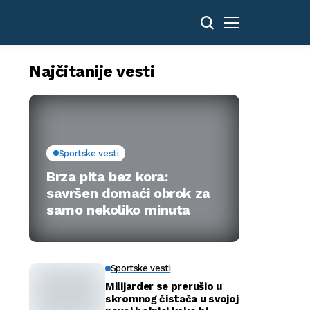
Najčitanije vesti
Sportske vesti
Brza pita bez kora:
savršen domaći obrok za
samo nekoliko minuta
Sportske vesti
Milijarder se prerušio u
skromnog čistača u svojoj