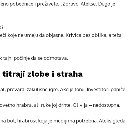
meno pobednice i preživele. „Zdravo, Alekse. Dugo je
o?“
či koje ne umeju da objasne. Krivica bez oblika, a teža
ak tajni počinje da se odmotava.
titraji zlobe i straha
l, prevara, zakulisne igre. Akcije tonu. Investitori paniče.
ovetno hrabra, ali ruke joj drhte. Olivija – nedostupna,
ena bol, hrabrost koja je medijima potrebna. Aleks gleda