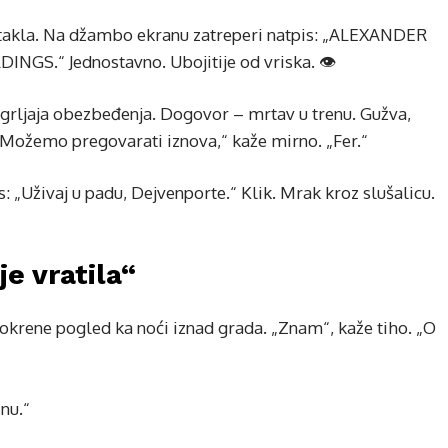
m stakla. Na džambo ekranu zatreperi natpis: „ALEXANDER
“ Jednostavno. Ubojitije od vriska. 👁️
 zagrljaja obezbeđenja. Dogovor – mrtav u trenu. Gužva,
. „Možemo pregovarati iznova,“ kaže mirno. „Fer.“
as: „Uživaj u padu, Dejvenporte.“ Klik. Mrak kroz slušalicu.
je vratila“
 okrene pogled ka noći iznad grada. „Znam“, kaže tiho. „O
inu.“