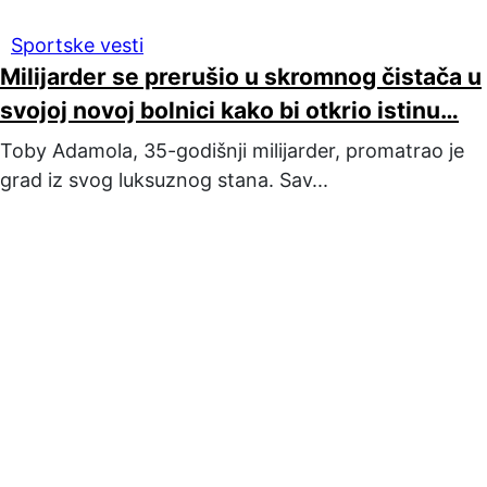
Sportske vesti
Milijarder se prerušio u skromnog čistača u
svojoj novoj bolnici kako bi otkrio istinu…
Toby Adamola, 35-godišnji milijarder, promatrao je
grad iz svog luksuznog stana. Sav...