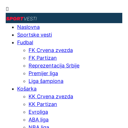
Naslovna
Sportske vesti
Fudbal
FK Crvena zvezda
FK Partizan
Reprezentacija Srbije
Premijer liga
Liga šampiona
Košarka
KK Crvena zvezda
KK Partizan
Evroliga
ABA liga
NBA liga