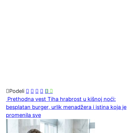
Podeli
Prethodna vest
Tiha hrabrost u kišnoj noći:
besplatan burger, urlik menadžera i istina koja je
promenila sve