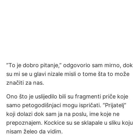
“To je dobro pitanje,” odgovorio sam mirno, dok
su mi se u glavi nizale misli o tome šta to može
značiti za nas.
Ono što je uslijedilo bili su fragmenti priče koje
samo petogodišnjaci mogu ispričati. “Prijatelj”
koji dolazi dok sam ja na poslu, ime koje ne
prepoznajem. Kockice su se sklapale u sliku koju
nisam želeo da vidim.