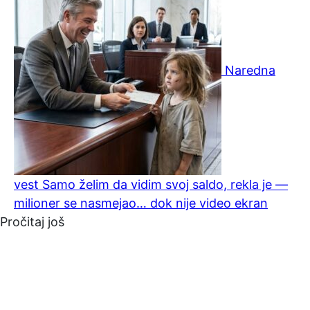
Naredna
vest
Samo želim da vidim svoj saldo, rekla je —
milioner se nasmejao… dok nije video ekran
Pročitaj još