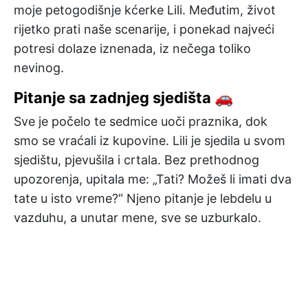
moje petogodišnje kćerke Lili. Međutim, život
rijetko prati naše scenarije, i ponekad najveći
potresi dolaze iznenada, iz nečega toliko
nevinog.
Pitanje sa zadnjeg sjedišta 🚗
Sve je počelo te sedmice uoči praznika, dok
smo se vraćali iz kupovine. Lili je sjedila u svom
sjedištu, pjevušila i crtala. Bez prethodnog
upozorenja, upitala me: „Tati? Možeš li imati dva
tate u isto vreme?“ Njeno pitanje je lebdelu u
vazduhu, a unutar mene, sve se uzburkalo.