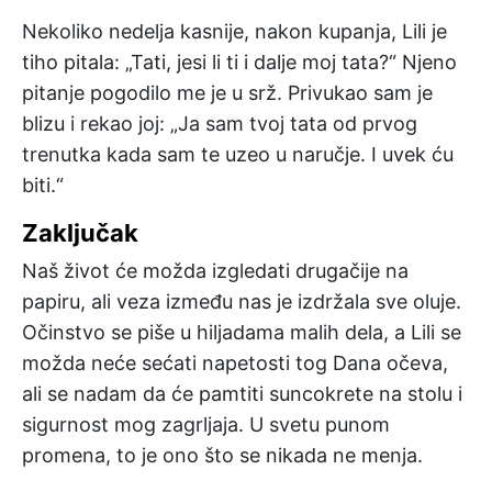
Nekoliko nedelja kasnije, nakon kupanja, Lili je
tiho pitala: „Tati, jesi li ti i dalje moj tata?“ Njeno
pitanje pogodilo me je u srž. Privukao sam je
blizu i rekao joj: „Ja sam tvoj tata od prvog
trenutka kada sam te uzeo u naručje. I uvek ću
biti.“
Zaključak
Naš život će možda izgledati drugačije na
papiru, ali veza između nas je izdržala sve oluje.
Očinstvo se piše u hiljadama malih dela, a Lili se
možda neće sećati napetosti tog Dana očeva,
ali se nadam da će pamtiti suncokrete na stolu i
sigurnost mog zagrljaja. U svetu punom
promena, to je ono što se nikada ne menja.