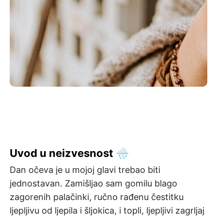
Uvod u neizvesnost 🌧️
Dan očeva je u mojoj glavi trebao biti
jednostavan. Zamišljao sam gomilu blago
zagorenih palačinki, ručno rađenu čestitku
ljepljivu od ljepila i šljokica, i topli, ljepljivi zagrljaj