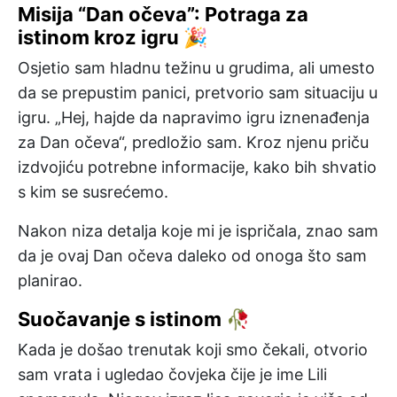
Misija “Dan očeva”: Potraga za
istinom kroz igru 🎉
Osjetio sam hladnu težinu u grudima, ali umesto
da se prepustim panici, pretvorio sam situaciju u
igru. „Hej, hajde da napravimo igru iznenađenja
za Dan očeva“, predložio sam. Kroz njenu priču
izdvojiću potrebne informacije, kako bih shvatio
s kim se susrećemo.
Nakon niza detalja koje mi je ispričala, znao sam
da je ovaj Dan očeva daleko od onoga što sam
planirao.
Suočavanje s istinom 🥀
Kada je došao trenutak koji smo čekali, otvorio
sam vrata i ugledao čovjeka čije je ime Lili