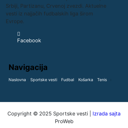
Srbiji, Partizanu, Crvenoj zvezdi. Aktuelne
vesti iz najjačih fudbalskih liga širom
Evrope.
Facebook
Navigacija
Naslovna
Sportske vesti
Fudbal
Košarka
Tenis
Copyright © 2025 Sportske vesti |
Izrada sajta
ProWeb