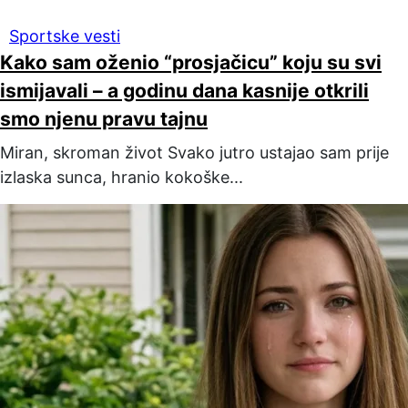
Sportske vesti
Kako sam oženio “prosjačicu” koju su svi
ismijavali – a godinu dana kasnije otkrili
smo njenu pravu tajnu
Miran, skroman život Svako jutro ustajao sam prije
izlaska sunca, hranio kokoške...