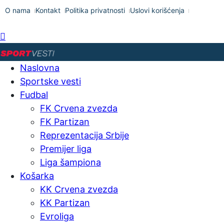
O nama
Kontakt
Politika privatnosti
Uslovi korišćenja
Naslovna
Sportske vesti
Fudbal
FK Crvena zvezda
FK Partizan
Reprezentacija Srbije
Premijer liga
Liga šampiona
Košarka
KK Crvena zvezda
KK Partizan
Evroliga