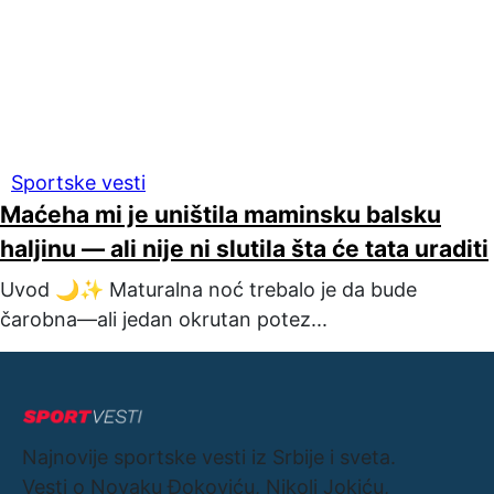
Sportske vesti
Maćeha mi je uništila maminsku balsku
haljinu — ali nije ni slutila šta će tata uraditi
Uvod 🌙✨ Maturalna noć trebalo je da bude
čarobna—ali jedan okrutan potez...
Najnovije sportske vesti iz Srbije i sveta.
Vesti o Novaku Đokoviću, Nikoli Jokiću,