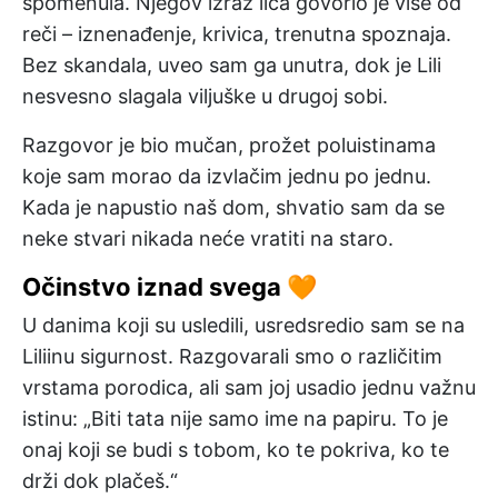
spomenula. Njegov izraz lica govorio je više od
reči – iznenađenje, krivica, trenutna spoznaja.
Bez skandala, uveo sam ga unutra, dok je Lili
nesvesno slagala viljuške u drugoj sobi.
Razgovor je bio mučan, prožet poluistinama
koje sam morao da izvlačim jednu po jednu.
Kada je napustio naš dom, shvatio sam da se
neke stvari nikada neće vratiti na staro.
Očinstvo iznad svega 🧡
U danima koji su usledili, usredsredio sam se na
Liliinu sigurnost. Razgovarali smo o različitim
vrstama porodica, ali sam joj usadio jednu važnu
istinu: „Biti tata nije samo ime na papiru. To je
onaj koji se budi s tobom, ko te pokriva, ko te
drži dok plačeš.“