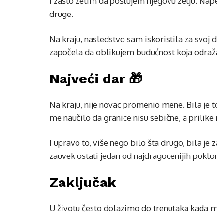
i zašto želim da poštujem njegovu želju. Nap
druge.
Na kraju, nasledstvo sam iskoristila za svoj 
započela da oblikujem budućnost koja odraž
Najveći dar 🎁
Na kraju, nije novac promenio mene. Bila je 
me naučilo da granice nisu sebične, a prilike 
I upravo to, više nego bilo šta drugo, bila je
zauvek ostati jedan od najdragocenijih pokl
Zaključak
U životu često dolazimo do trenutaka kada m