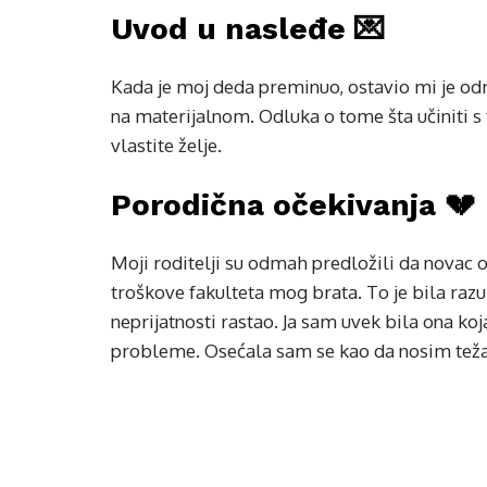
Uvod u nasleđe 💌
Kada je moj deda preminuo, ostavio mi je odr
na materijalnom. Odluka o tome šta učiniti s
vlastite želje.
Porodična očekivanja 💔
Moji roditelji su odmah predložili da novac 
troškove fakulteta mog brata. To je bila razu
neprijatnosti rastao. Ja sam uvek bila ona koj
probleme. Osećala sam se kao da nosim tež