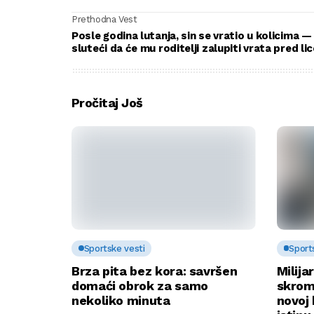
Prethodna Vest
Posle godina lutanja, sin se vratio u kolicima —
sluteći da će mu roditelji zalupiti vrata pred li
Pročitaj Još
Sportske vesti
Sport
Brza pita bez kora: savršen
Milija
domaći obrok za samo
skrom
nekoliko minuta
novoj 