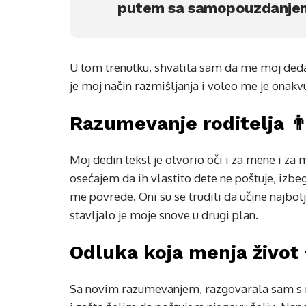
putem sa samopouzdanje
U tom trenutku, shvatila sam da me moj deda 
je moj način razmišljanja i voleo me je onak
Razumevanje roditelja 👨‍
Moj dedin tekst je otvorio oči i za mene i za 
osećajem da ih vlastito dete ne poštuje, izbeg
me povrede. Oni su se trudili da učine najbol
stavljalo je moje snove u drugi plan.
Odluka koja menja život 
Sa novim razumevanjem, razgovarala sam s r