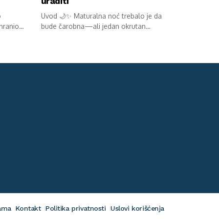
uraditi
o
Uvod 🌙✨ Maturalna noć trebalo je da
 hranio
bude čarobna—ali jedan okrutan
potez...
ama
Kontakt
Politika privatnosti
Uslovi korišćenja