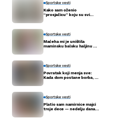
Sportske vesti
Kako sam oženio
“prosjačicu” koju su svi
ismijavali – a godinu dana
kasnije otkrili smo njenu
pravu tajnu
Sportske vesti
Maćeha mi je uništila
maminsku balsku haljinu —
ali nije ni slutila šta će tata
uraditi
Sportske vesti
Povratak koji menja sve:
Kada dom postane borba, a
ne adresa
Sportske vesti
Platio sam namirnice majci
troje dece — nedelju dana
kasnije ušla je u moju
kancelariju i svi su ustali