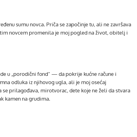
eđenu sumu novca. Priča se započinje tu, ali ne završava
 tim novcem promenila je moj pogled na život, obitelj i
ode u „porodični fond“ — da pokrije kućne račune i
mna odluka iz njihovog ugla, ali je moj osećaj
a se prilagođava, mirotvorac, dete koje ne želi da stvara
ak kamen na grudima.