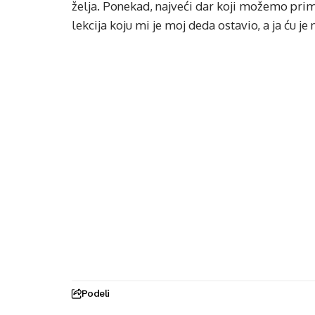
želja. Ponekad, najveći dar koji možemo prim
lekcija koju mi je moj deda ostavio, a ja ću j
Podeli