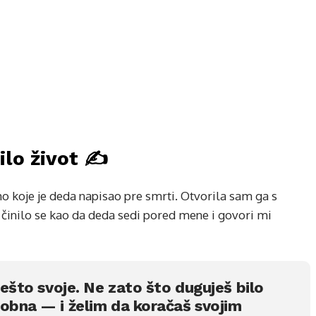
lo život ✍️
mo koje je deda napisao pre smrti. Otvorila sam ga s
činilo se kao da deda sedi pored mene i govori mi
nešto svoje. Ne zato što duguješ bilo
sobna — i želim da koračaš svojim