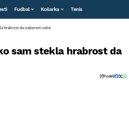
esti
Fudbal
Košarka
Tenis
la hrabrost da izaberem sebe
o sam stekla hrabrost da
Podeli