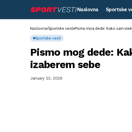
Naslovna
Sportske v
Naslovna
Sportske vesti
Pismo mog dede: Kako sam stek
Sportske vesti
Pismo mog dede: Kak
izaberem sebe
January 23, 2026