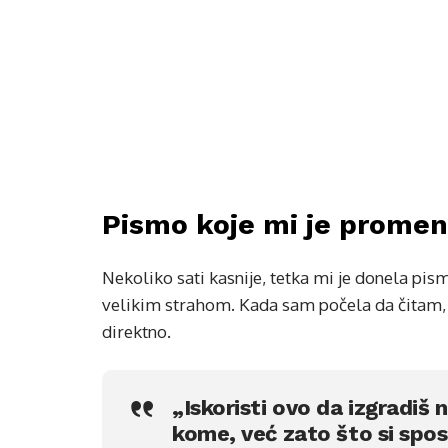
Pismo koje mi je promeni
Nekoliko sati kasnije, tetka mi je donela pis
velikim strahom. Kada sam počela da čitam, 
direktno.
„Iskoristi ovo da izgradiš 
kome, već zato što si spo