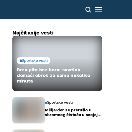
Najčitanije vesti
Sportske vesti
Brza pita bez kora: savršen
domaći obrok za samo nekoliko
minuta
Sportske vesti
Milijarder se prerušio u
skromnog čistača u svojoj
novoj bolnici kako bi otkrio
istinu…