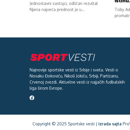
istin
Jednostavni sastojci, odličan rezultat
Njena najveća prednost je u
Toby Ada
jednostavnosti pripreme. Potrebni...
promatr
stana. S
Najnovije sportske vesti iz Srbije i sveta. Vesti o
Novaku Đokoviću, Nikoli Jokiću, Srbiji, Partizanu,
Crvenoj zvezdi. Aktuelne vesti iz najjačih fudbalskih
liga širom Evrope.
Copyright © 2025 Sportske vesti |
Izrada sajta
Pro