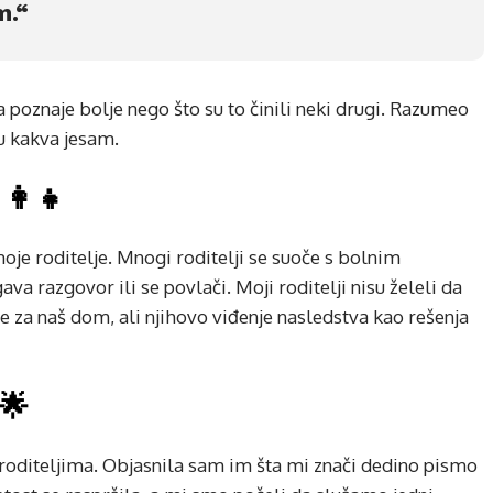
m.“
poznaje bolje nego što su to činili neki drugi. Razumeo
vu kakva jesam.
👩‍👧
moje roditelje. Mnogi roditelji se suoče s bolnim
ava razgovor ili se povlači. Moji roditelji nisu želeli da
je za naš dom, ali njihovo viđenje nasledstva kao rešenja
🌟
oditeljima. Objasnila sam im šta mi znači dedino pismo