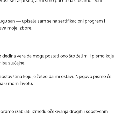
etost se raspršila, a mi smo počeli da slušamo jedni
dugu san — upisala sam se na sertifikacioni program i
ava moje izbore.
to dedina vera da mogu postati ono što želim, i pismo koje
nisu slučajne.
 zaostavština koju je želeo da mi ostavi. Njegovo pismo će
ona u mom životu.
oramo izabrati između očekivanja drugih i sopstvenih