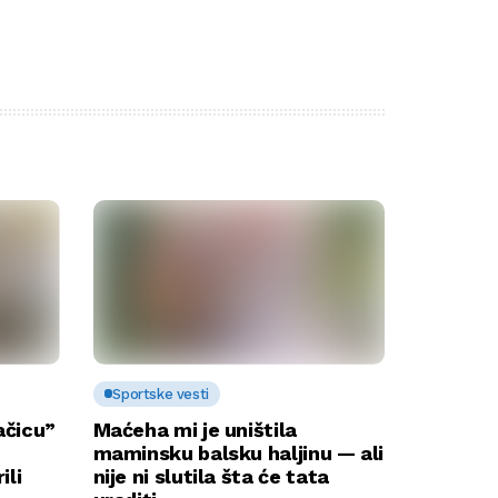
Sportske vesti
ačicu”
Maćeha mi je uništila
maminsku balsku haljinu — ali
ili
nije ni slutila šta će tata