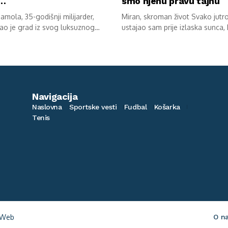
u…
smo njenu pravu tajnu
mola, 35-godišnji milijarder,
Miran, skroman život Svako jutr
ao je grad iz svog luksuznog
ustajao sam prije izlaska sunca,
av...
kokoške...
Navigacija
Naslovna
Sportske vesti
Fudbal
Košarka
Tenis
Web
O n