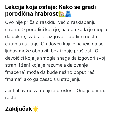
Lekcija koja ostaje: Kako se gradi
porodična hrabrost🏡🫂
Ovo nije priča o raskidu, već o rasklapanju
straha. O porodici koja je, na dan kada je mogla
da pukne, izabrala razgovor i dodir umesto
ćutanja i slutnje. O udovcu koji je naučio da se
ljubav može obnoviti bez izdaje prošlosti. O
devojčici koja je smogla snage da izgovori svoj
strah, i ženi koja je razumela da zvanje
“maćehe” može da bude nežno poput reči
“mama”, ako ga zasadiš u strpljenju.
Jer ljubav ne zamenjuje prošlost. Ona je prima. I
raste.
Zaključak🌟