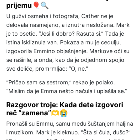
prijemu🎈🔍
U gužvi osmeha i fotografa, Catherine je
delovala nasmejano, a iznutra nesložena. Mark
je to osetio. “Jesi li dobro? Rasuta si.” Tada je
istina iskliznula van. Pokazala mu je cedulju,
izgovorila Emmino objašnjenje. Markove oči su
se raširile, a onda, kao da je odjednom spojio
sve deliće, promrmljao: “O, ne.”
“Pričao sam sa sestrom,” rekao je polako.
“Mislim da je Emma nešto načula i uplašila se.”
Razgovor troje: Kada dete izgovori
reč “zamena”🫶😭
Pronašli su Emmu, samu među šuštanjem haljina
i muzikom. Mark je kleknuo. “Šta si čula, dušo?”