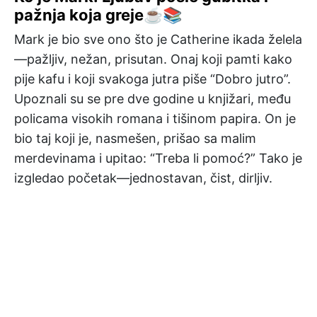
pažnja koja greje☕📚
Mark je bio sve ono što je Catherine ikada želela
—pažljiv, nežan, prisutan. Onaj koji pamti kako
pije kafu i koji svakoga jutra piše “Dobro jutro”.
Upoznali su se pre dve godine u knjižari, među
policama visokih romana i tišinom papira. On je
bio taj koji je, nasmešen, prišao sa malim
merdevinama i upitao: “Treba li pomoć?” Tako je
izgledao početak—jednostavan, čist, dirljiv.