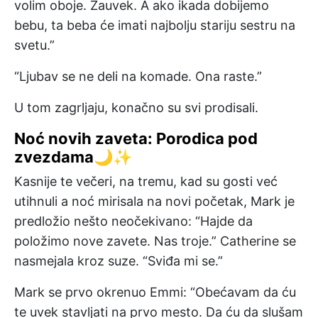
volim oboje. Zauvek. A ako ikada dobijemo
bebu, ta beba će imati najbolju stariju sestru na
svetu.”
“Ljubav se ne deli na komade. Ona raste.”
U tom zagrljaju, konačno su svi prodisali.
Noć novih zaveta: Porodica pod
zvezdama🌙✨
Kasnije te večeri, na tremu, kad su gosti već
utihnuli a noć mirisala na novi početak, Mark je
predložio nešto neočekivano: “Hajde da
položimo nove zavete. Nas troje.” Catherine se
nasmejala kroz suze. “Sviđa mi se.”
Mark se prvo okrenuo Emmi: “Obećavam da ću
te uvek stavljati na prvo mesto. Da ću da slušam