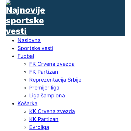
Naslovna
Sportske vesti
Fudbal
FK Crvena zvezda
FK Partizan
Reprezentacija Srbije
Premijer liga
Liga šampiona
Košarka
KK Crvena zvezda
KK Partizan
Evroliga