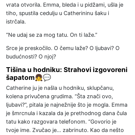
vrata otvorila. Emma, bleda i u pidžami, ušla je
tiho, spustila cedulju u Catherininu šaku i
istrčala.
“Ne udaj se za mog tatu. On ti laže.”
Srce je preskočilo. O čemu laže? O ljubavi? O
budućnosti? O njoj?
Tišina u hodniku: Strahovi izgovoreni
šapatom👧💬
Catherine ju je našla u hodniku, sklupčanu,
kolena privučena grudima. “Šta znači ovo,
ljubavi?”, pitala je najnežnije što je mogla. Emma
je šmrcnula i kazala da je prethodnog dana čula
tatu kako razgovara telefonom. “Govorio je
tvoje ime. Zvučao je… zabrinuto. Kao da nešto