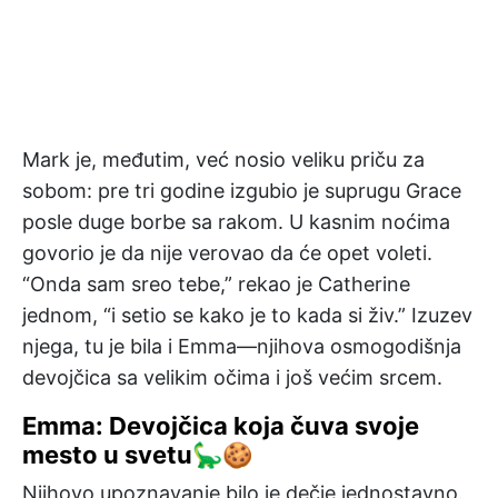
Mark je, međutim, već nosio veliku priču za
sobom: pre tri godine izgubio je suprugu Grace
posle duge borbe sa rakom. U kasnim noćima
govorio je da nije verovao da će opet voleti.
“Onda sam sreo tebe,” rekao je Catherine
jednom, “i setio se kako je to kada si živ.” Izuzev
njega, tu je bila i Emma—njihova osmogodišnja
devojčica sa velikim očima i još većim srcem.
Emma: Devojčica koja čuva svoje
mesto u svetu🦕🍪
Njihovo upoznavanje bilo je dečje jednostavno.