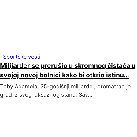
Sportske vesti
Milijarder se prerušio u skromnog čistača u
svojoj novoj bolnici kako bi otkrio istinu…
Toby Adamola, 35-godišnji milijarder, promatrao je
grad iz svog luksuznog stana. Sav...