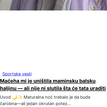
Sportske vesti
Maćeha mi je uništila maminsku balsku
haljinu — ali nije ni slutila šta će tata uraditi
Uvod 🌙✨ Maturalna noć trebalo je da bude
čarobna—ali jedan okrutan potez...