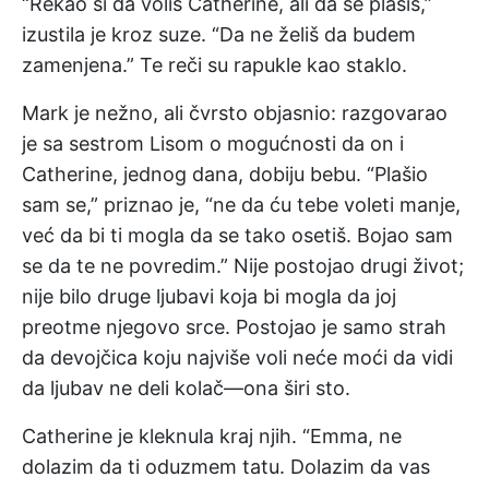
“Rekao si da voliš Catherine, ali da se plašiš,”
izustila je kroz suze. “Da ne želiš da budem
zamenjena.” Te reči su rapukle kao staklo.
Mark je nežno, ali čvrsto objasnio: razgovarao
je sa sestrom Lisom o mogućnosti da on i
Catherine, jednog dana, dobiju bebu. “Plašio
sam se,” priznao je, “ne da ću tebe voleti manje,
već da bi ti mogla da se tako osetiš. Bojao sam
se da te ne povredim.” Nije postojao drugi život;
nije bilo druge ljubavi koja bi mogla da joj
preotme njegovo srce. Postojao je samo strah
da devojčica koju najviše voli neće moći da vidi
da ljubav ne deli kolač—ona širi sto.
Catherine je kleknula kraj njih. “Emma, ne
dolazim da ti oduzmem tatu. Dolazim da vas