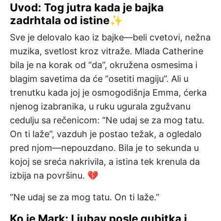
Uvod: Tog jutra kada je bajka
zadrhtala od istine✨
Sve je delovalo kao iz bajke—beli cvetovi, nežna
muzika, svetlost kroz vitraže. Mlada Catherine
bila je na korak od “da”, okružena osmesima i
blagim savetima da će “osetiti magiju”. Ali u
trenutku kada joj je osmogodišnja Emma, ćerka
njenog izabranika, u ruku ugurala zgužvanu
cedulju sa rečenicom: “Ne udaj se za mog tatu.
On ti laže”, vazduh je postao težak, a ogledalo
pred njom—nepouzdano. Bila je to sekunda u
kojoj se sreća nakrivila, a istina tek krenula da
izbija na površinu. 💔
“Ne udaj se za mog tatu. On ti laže.”
Ko je Mark: Ljubav posle gubitka i