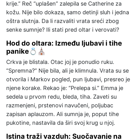
krije.” Reč “uplašen” zalepila se Catherine za
kožu. Nije bilo dokaza, samo detinji sluh i jedna
oštra slutnja. Da li razvaliti vrata sreći zbog
senke sumnje? Ili stati pred oltar i verovati?
Hod do oltara: Između ljubavi i tihe
panike💍⛪
Crkva je blistala. Otac joj je ponudio ruku.
“Spremna?” Nije bila, ali je klimnula. Vrata su se
otvorila i Markov pogled, pun ljubavi, presreo je
njene korake. Rekao je: “Prelepa si.” Emma je
sedela u prvom redu, bleda, tiha. Zaveti su
razmenjeni, prstenovi navučeni, poljubac
zapisan aplauzom. Ali sumnja je, poput tihe
pukotine, nastavila da širi svoj krug u njoj.
Istina traži vazduh: Suočavanje na