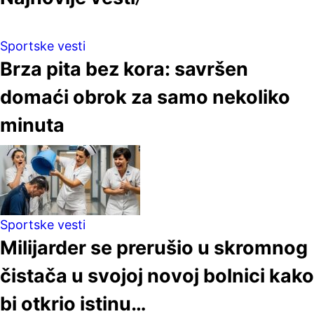
Sportske vesti
Brza pita bez kora: savršen
domaći obrok za samo nekoliko
minuta
Sportske vesti
Milijarder se prerušio u skromnog
čistača u svojoj novoj bolnici kako
bi otkrio istinu…