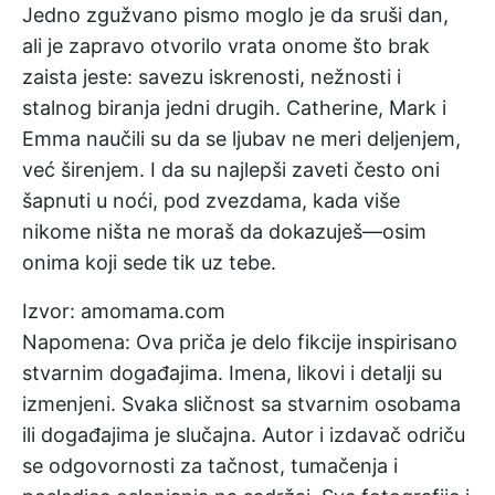
Jedno zgužvano pismo moglo je da sruši dan,
ali je zapravo otvorilo vrata onome što brak
zaista jeste: savezu iskrenosti, nežnosti i
stalnog biranja jedni drugih. Catherine, Mark i
Emma naučili su da se ljubav ne meri deljenjem,
već širenjem. I da su najlepši zaveti često oni
šapnuti u noći, pod zvezdama, kada više
nikome ništa ne moraš da dokazuješ—osim
onima koji sede tik uz tebe.
Izvor: amomama.com
Napomena: Ova priča je delo fikcije inspirisano
stvarnim događajima. Imena, likovi i detalji su
izmenjeni. Svaka sličnost sa stvarnim osobama
ili događajima je slučajna. Autor i izdavač odriču
se odgovornosti za tačnost, tumačenja i