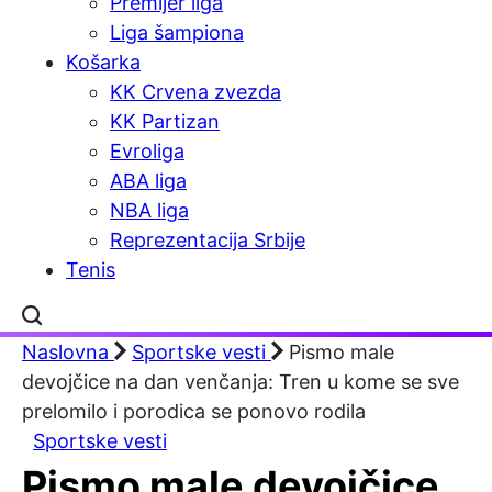
Premijer liga
Liga šampiona
Košarka
KK Crvena zvezda
KK Partizan
Evroliga
ABA liga
NBA liga
Reprezentacija Srbije
Tenis
Naslovna
Sportske vesti
Pismo male
devojčice na dan venčanja: Tren u kome se sve
prelomilo i porodica se ponovo rodila
Sportske vesti
Pismo male devojčice