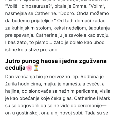
“Voliš li dinosauruse?”, pitala je Emma. “Volim”,
nasmejala se Catherine. “Dobro. Onda možemo
da budemo prijateljice.” Od tad: domaći zadaci
za kuhinjskim stolom, keksi nedeljom, šaputanja
pre spavanja. Catherine ju je zavolela kao svoju.
I baš zato, to pismo… zato je bolelo kao ubod
istine koja stiže prerano.
Jutro punog haosa i jedna zgužvana
cedulja🌸⏳
Dan venčanja bio je nervozno lep. Rodbina je
žurila hodnicima, majka je nameštala cveće, a
haljina, od slonovače sa nežnim perlicama, visila
je kao obećanje koje čeka glas. Catherine i Mark
su se dogovorili da se ne vide do ceremonije—
on u gostinskoj, ona u njihovoj sobi. Tada su se