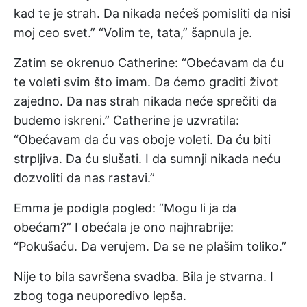
kad te je strah. Da nikada nećeš pomisliti da nisi
moj ceo svet.” “Volim te, tata,” šapnula je.
Zatim se okrenuo Catherine: “Obećavam da ću
te voleti svim što imam. Da ćemo graditi život
zajedno. Da nas strah nikada neće sprečiti da
budemo iskreni.” Catherine je uzvratila:
“Obećavam da ću vas oboje voleti. Da ću biti
strpljiva. Da ću slušati. I da sumnji nikada neću
dozvoliti da nas rastavi.”
Emma je podigla pogled: “Mogu li ja da
obećam?” I obećala je ono najhrabrije:
“Pokušaću. Da verujem. Da se ne plašim toliko.”
Nije to bila savršena svadba. Bila je stvarna. I
zbog toga neuporedivo lepša.