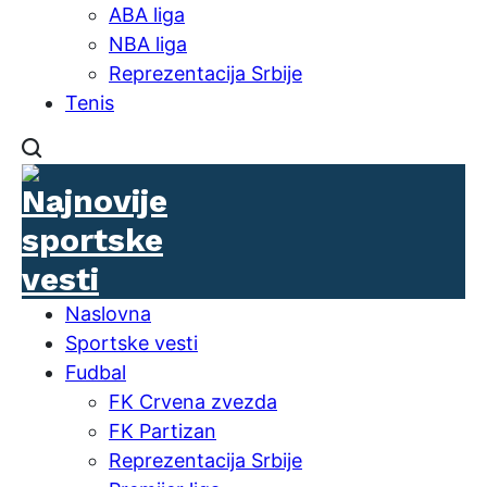
ABA liga
NBA liga
Reprezentacija Srbije
Tenis
Naslovna
Sportske vesti
Fudbal
FK Crvena zvezda
FK Partizan
Reprezentacija Srbije