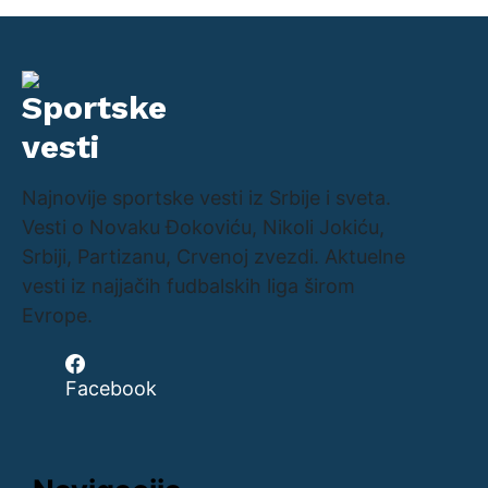
Najnovije sportske vesti iz Srbije i sveta.
Vesti o Novaku Đokoviću, Nikoli Jokiću,
Srbiji, Partizanu, Crvenoj zvezdi. Aktuelne
vesti iz najjačih fudbalskih liga širom
Evrope.
Facebook