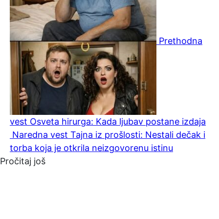
Prethodna
vest
Osveta hirurga: Kada ljubav postane izdaja
Naredna vest
Tajna iz prošlosti: Nestali dečak i
torba koja je otkrila neizgovorenu istinu
Pročitaj još