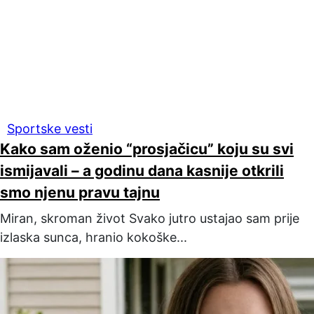
Sportske vesti
Kako sam oženio “prosjačicu” koju su svi
ismijavali – a godinu dana kasnije otkrili
smo njenu pravu tajnu
Miran, skroman život Svako jutro ustajao sam prije
izlaska sunca, hranio kokoške...