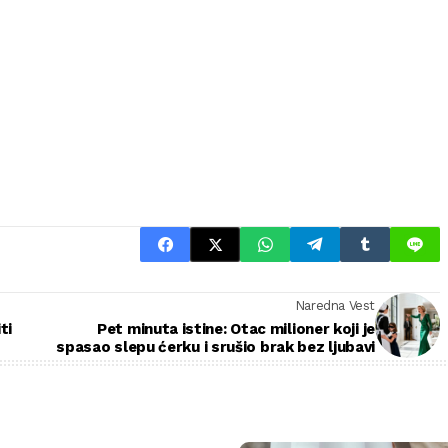
Naredna Vest
ti
Pet minuta istine: Otac milioner koji je
spasao slepu ćerku i srušio brak bez ljubavi