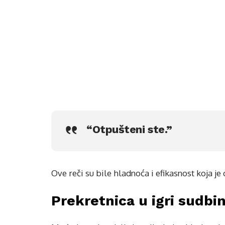
“Otpušteni ste.”
Ove reči su bile hladnoća i efikasnost koja j
Prekretnica u igri sudbin