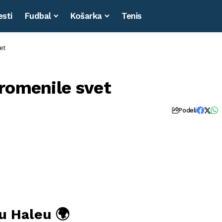
esti
Fudbal
Košarka
Tenis
et
romenile svet
Podeli
u Haleu 🌍