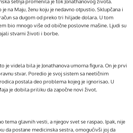
imska šetnja promenila je tok Jonathanovog života.
o je na Maju, ženu koju je nedavno otpustio. Sklupčana i
i račun sa dugom od preko tri hiljade dolara. U tom
istem bio mnogo više od obične poslovne mašine. Ljudi su
jali stvarni životi i borbe.
o je videla bila je Jonathanova umorna figura. On je prvi
pravnu stvar. Poredio je svoj sistem sa neetičnim
orodica postala deo problema kojeg je ignorisao. U
Maja je dobila priliku da započne novi život.
o tema glavnih vesti, a njegov svet se raspao. Ipak, nije
ku da postane medicinska sestra, omogućivši joj da