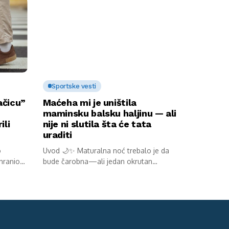
Sportske vesti
ačicu”
Maćeha mi je uništila
maminsku balsku haljinu — ali
ili
nije ni slutila šta će tata
uraditi
o
Uvod 🌙✨ Maturalna noć trebalo je da
 hranio
bude čarobna—ali jedan okrutan
potez...