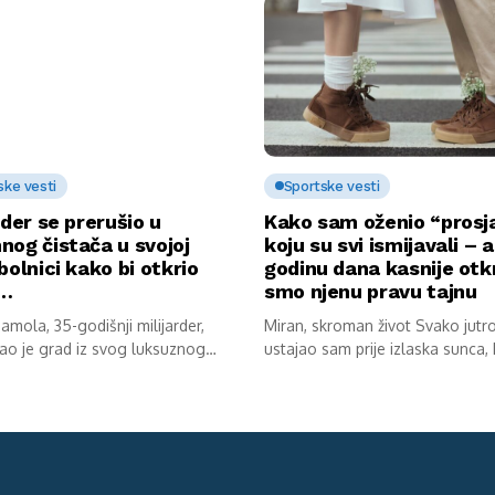
ske vesti
Sportske vesti
rder se prerušio u
Kako sam oženio “prosj
nog čistača u svojoj
koju su svi ismijavali – a
bolnici kako bi otkrio
godinu dana kasnije otkr
u…
smo njenu pravu tajnu
mola, 35-godišnji milijarder,
Miran, skroman život Svako jutr
ao je grad iz svog luksuznog
ustajao sam prije izlaska sunca,
av...
kokoške...