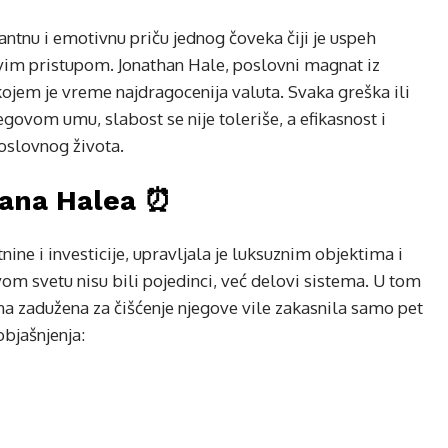
tnu i emotivnu priču jednog čoveka čiji je uspeh
vim pristupom. Jonathan Hale, poslovni magnat iz
ojem je vreme najdragocenija valuta. Svaka greška ili
egovom umu, slabost se nije toleriše, a efikasnost i
oslovnog života.
hana Halea ⏰
ine i investicije, upravljala je luksuznim objektima i
m svetu nisu bili pojedinci, već delovi sistema. U tom
ena zadužena za čišćenje njegove vile zakasnila samo pet
objašnjenja: