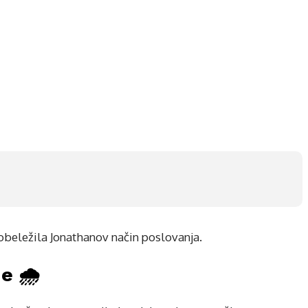
e obeležila Jonathanov način poslovanja.
e 🌧️