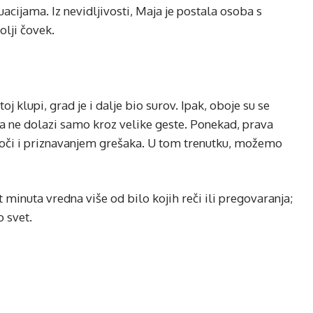
cijama. Iz nevidljivosti, Maja je postala osoba s
olji čovek.
oj klupi, grad je i dalje bio surov. Ipak, oboje su se
 ne dolazi samo kroz velike geste. Ponekad, prava
 oči i priznavanjem grešaka. U tom trenutku, možemo
minuta vredna više od bilo kojih reči ili pregovaranja;
 svet.