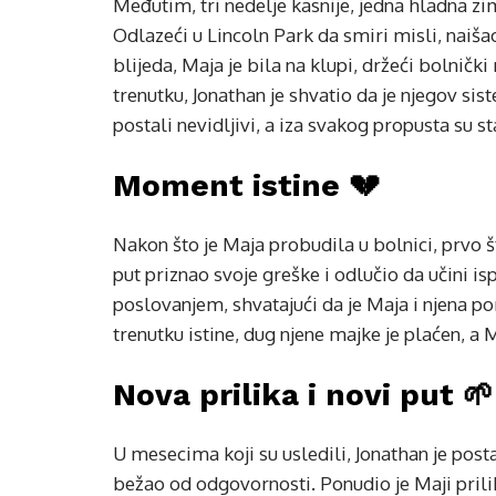
Međutim, tri nedelje kasnije, jedna hladna z
Odlazeći u Lincoln Park da smiri misli, naiša
blijeda, Maja je bila na klupi, držeći bolničk
trenutku, Jonathan je shvatio da je njegov s
postali nevidljivi, a iza svakog propusta su sta
Moment istine 💔
Nakon što je Maja probudila u bolnici, prvo št
put priznao svoje greške i odlučio da učini is
poslovanjem, shvatajući da je Maja i njena p
trenutku istine, dug njene majke je plaćen, a 
Nova prilika i novi put 🌱
U mesecima koji su usledili, Jonathan je posta
bežao od odgovornosti. Ponudio je Maji prili