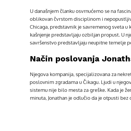
U današnjem članku osvrnućemo se na fascinan
oblikovan čvrstom disciplinom i nepopustlji
Chicaga, predstavnik je savremenog sveta u k
kašnjenje predstavljaju ozbiljan propust. U nj
savršenstvo predstavljaju neupitne temelje p
Način poslovanja Jonat
Njegova kompanija, specijalizovana za nekretn
poslovnim zgradama u Čikagu. Ljudi u njegovo
sistemu nije bilo mesta za greške. Kada je ž
minuta, Jonathan je odlučio da je otpusti bez 