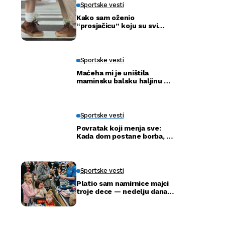
Sportske vesti
Kako sam oženio
“prosjačicu” koju su svi
ismijavali – a godinu dana
kasnije otkrili smo njenu
pravu tajnu
Sportske vesti
Maćeha mi je uništila
maminsku balsku haljinu —
ali nije ni slutila šta će tata
uraditi
Sportske vesti
Povratak koji menja sve:
Kada dom postane borba, a
ne adresa
Sportske vesti
Platio sam namirnice majci
troje dece — nedelju dana
kasnije ušla je u moju
kancelariju i svi su ustali