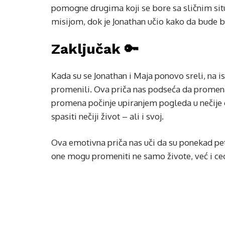
pomogne drugima koji se bore sa sličnim situa
misijom, dok je Jonathan učio kako da bude b
Zaključak 🔑
Kada su se Jonathan i Maja ponovo sreli, na ist
promenili. Ova priča nas podseća da promena
promena počinje upiranjem pogleda u nečije
spasiti nečiji život – ali i svoj.
Ova emotivna priča nas uči da su ponekad pet 
one mogu promeniti ne samo živote, već i ceo