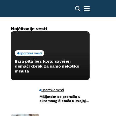
Najčitanije vesti
Sportske vesti
Brza pita bez kora: savršen
domaći obrok za samo nekoliko
minuta
Sportske vesti
Milijarder se prerušio u
skromnog čistača u svojoj
novoj bolnici kako bi otkrio
istinu…