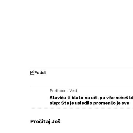
Podeli
Prethodna Vest
Staviću ti blato na oči, pa više nećeš bi
slep: Šta je usledilo promenilo je sve
Pročitaj Još