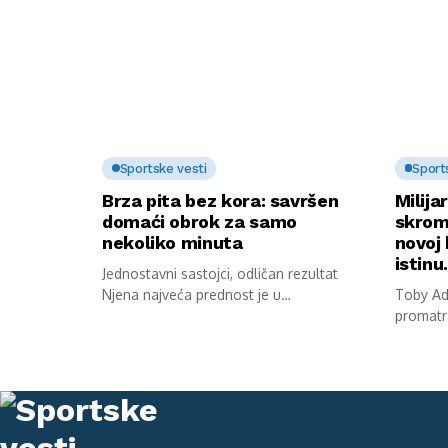
Sportske vesti
Sport
Brza pita bez kora: savršen
Milija
domaći obrok za samo
skrom
nekoliko minuta
novoj 
istin
Jednostavni sastojci, odličan rezultat
Njena najveća prednost je u
Toby Ada
jednostavnosti pripreme. Potrebni...
promatr
stana. S