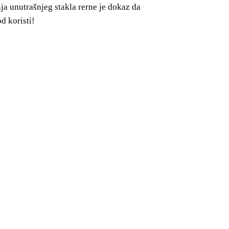
ja unutrašnjeg stakla rerne je dokaz da
d koristi!