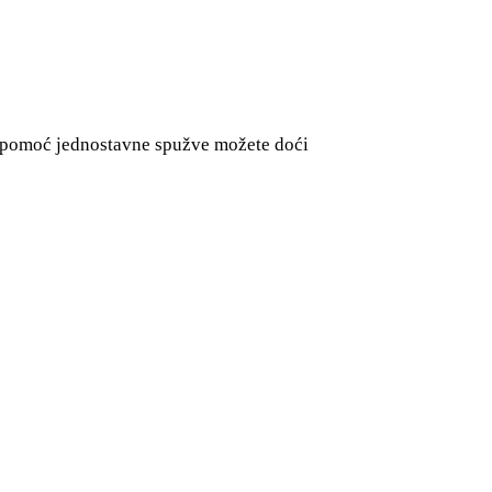
z pomoć jednostavne spužve možete doći