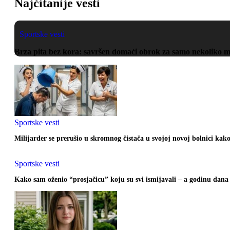
Najčitanije vesti
Sportske vesti
Brza pita bez kora: savršen domaći obrok za samo nekoliko 
Sportske vesti
Milijarder se prerušio u skromnog čistača u svojoj novoj bolnici kak
Sportske vesti
Kako sam oženio “prosjačicu” koju su svi ismijavali – a godinu dana