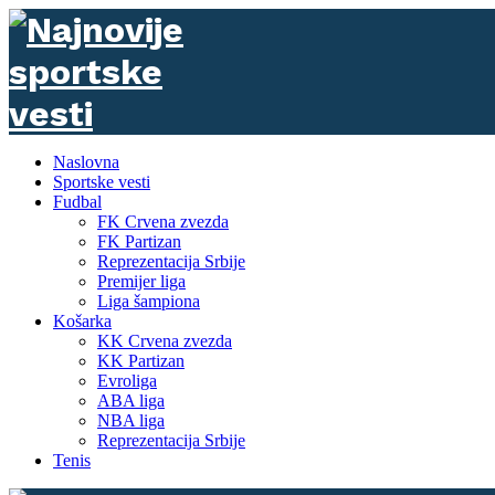
Naslovna
Sportske vesti
Fudbal
FK Crvena zvezda
FK Partizan
Reprezentacija Srbije
Premijer liga
Liga šampiona
Košarka
KK Crvena zvezda
KK Partizan
Evroliga
ABA liga
NBA liga
Reprezentacija Srbije
Tenis