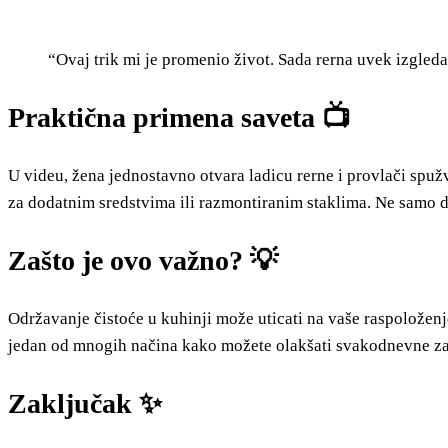
“Ovaj trik mi je promenio život. Sada rerna uvek izgled
Praktična primena saveta 📺
U videu, žena jednostavno otvara ladicu rerne i provlači spuž
za dodatnim sredstvima ili razmontiranim staklima. Ne samo d
Zašto je ovo važno? 💡
Održavanje čistoće u kuhinji može uticati na vaše raspoloženje 
jedan od mnogih načina kako možete olakšati svakodnevne zada
Zaključak ✨