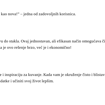
a kao nova!” – jedna od zadovoljnih korisnica.
vu do stakla. Ovaj jednostavan, ali efikasan način omogućava či
a je ovo rešenje brzo, već je i ekonomično!
i inspiraciju za kuvanje. Kada vam je okruženje čisto i blistavo
tke i učiniti svoj život lepšim.