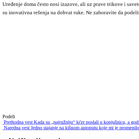
Uređenje doma često nosi izazove, ali uz prave trikove i save
su inovativna rešenja na dohvat ruke. Ne zaboravite da podelite
Podeli
Prethodna vest
Kada su „najružniju“ kćer poslali u konjušnicu, a godi
Naredna vest
Jedno stajanje na kišnom autoputu koje mi je promenilo