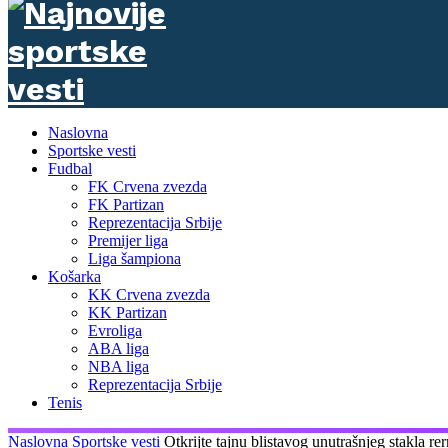
Naslovna
Sportske vesti
Fudbal
FK Crvena zvezda
FK Partizan
Reprezentacija Srbije
Premijer liga
Liga šampiona
Košarka
KK Crvena zvezda
KK Partizan
Evroliga
ABA liga
NBA liga
Reprezentacija Srbije
Tenis
Naslovna
Sportske vesti
Otkrijte tajnu blistavog unutrašnjeg stakla re