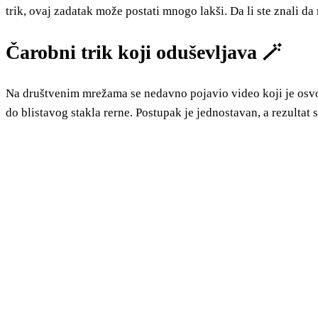
trik, ovaj zadatak može postati mnogo lakši. Da li ste znali da n
Čarobni trik koji oduševljava 🪄
Na društvenim mrežama se nedavno pojavio video koji je osv
do blistavog stakla rerne. Postupak je jednostavan, a rezultat