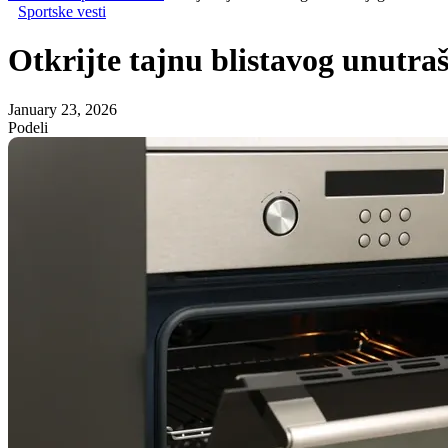
Sportske vesti
Otkrijte tajnu blistavog unutraš
January 23, 2026
Podeli