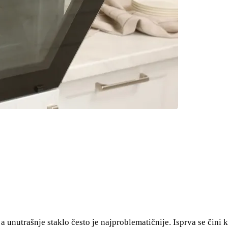
a unutrašnje staklo često je najproblematičnije. Isprva se čini 