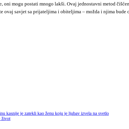
te, oni mogu postati mnogo lakši. Ovaj jednostavni metod čišćen
 ovaj savjet sa prijateljima i obiteljima – možda i njima bude o
nu kasnije je zatekli kao ženu koju je ljubav izvela na svetlo
 život