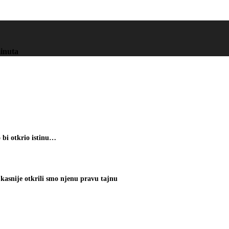
minuta
o bi otkrio istinu…
 kasnije otkrili smo njenu pravu tajnu