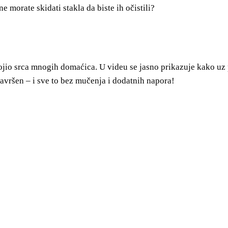
e morate skidati stakla da biste ih očistili?
ojio srca mnogih domaćica. U videu se jasno prikazuje kako u
 savršen – i sve to bez mučenja i dodatnih napora!