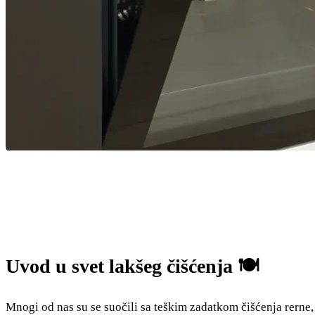
Uvod u svet lakšeg čišćenja 🍽️
Mnogi od nas su se suočili sa teškim zadatkom čišćenja rerne, 