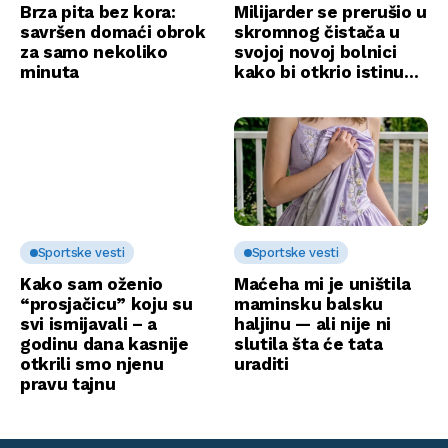
Brza pita bez kora:
Milijarder se prerušio u
savršen domaći obrok
skromnog čistača u
za samo nekoliko
svojoj novoj bolnici
minuta
kako bi otkrio istinu…
Sportske vesti
Sportske vesti
Kako sam oženio
Maćeha mi je uništila
“prosjačicu” koju su
maminsku balsku
svi ismijavali – a
haljinu — ali nije ni
godinu dana kasnije
slutila šta će tata
otkrili smo njenu
uraditi
pravu tajnu