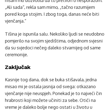
nisam mu dozvolila da to pretvori u nesporazum.
„Ali sada“, rekla sam mirno, „tačno razumijem
pored koga stojim. I zbog toga, danas neće biti
vjenčanja.“
Tišina je ispunila salu. Nekoliko ljudi se neudobno
pomjerilo na svojim sjedištima, odjednom svjesni
da su svjedoci nečeg daleko stvarnijeg od same
ceremonije.
Zaključak
Kasnije tog dana, dok se buka stišavala, jedna
misao mi je ostala jasnija od svega: otkazano
vjenčanje nije neuspjeh. Ponekad je to najveći čin
hrabrosti koji možete učiniti za sebe. Otići na
vreme je daleko bolje nego ostati u životu u