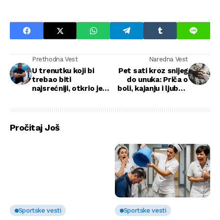
Prethodna Vest
Naredna Vest
U trenutku koji bi
Pet sati kroz snijeg
trebao biti
do unuka: Priča o
najsrećniji, otkrio je
boli, kajanju i ljubavi
duboku sumnju koja
koja ne odustaje
će zauvek promeniti
našu porodicu
Pročitaj Još
Sportske vesti
Sportske vesti