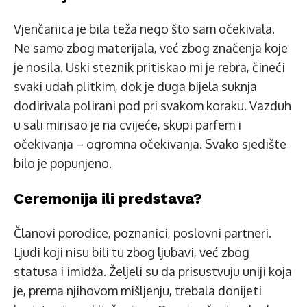
Vjenčanica je bila teža nego što sam očekivala.
Ne samo zbog materijala, već zbog značenja koje
je nosila. Uski steznik pritiskao mi je rebra, čineći
svaki udah plitkim, dok je duga bijela suknja
dodirivala polirani pod pri svakom koraku. Vazduh
u sali mirisao je na cvijeće, skupi parfem i
očekivanja – ogromna očekivanja. Svako sjedište
bilo je popunjeno.
Ceremonija ili predstava?
Članovi porodice, poznanici, poslovni partneri.
Ljudi koji nisu bili tu zbog ljubavi, već zbog
statusa i imidža. Željeli su da prisustvuju uniji koja
je, prema njihovom mišljenju, trebala donijeti