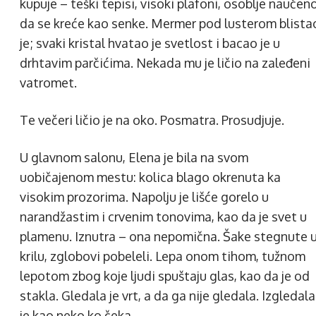
kupuje – teški tepisi, visoki plafoni, osoblje naučen
da se kreće kao senke. Mermer pod lusterom blista
je; svaki kristal hvatao je svetlost i bacao je u
drhtavim parčićima. Nekada mu je ličio na zaleđeni
vatromet.
Te večeri ličio je na oko. Posmatra. Prosudjuje.
U glavnom salonu, Elena je bila na svom
uobičajenom mestu: kolica blago okrenuta ka
visokim prozorima. Napolju je lišće gorelo u
narandžastim i crvenim tonovima, kao da je svet u
plamenu. Iznutra – ona nepomična. Šake stegnute 
krilu, zglobovi pobeleli. Lepa onom tihom, tužnom
lepotom zbog koje ljudi spuštaju glas, kao da je od
stakla. Gledala je vrt, a da ga nije gledala. Izgledala
je kao neko ko čeka.