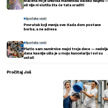
Maćeha mi je uništila maminsku balsku haljinu 
ali nije ni slutila šta će tata uraditi
Sportske vesti
Povratak koji menja sve: Kada dom postane
borba, a ne adresa
Sportske vesti
Platio sam namirnice majci troje dece — nedelj
dana kasnije ušla je u moju kancelariju i svi su
ustali
Pročitaj Još