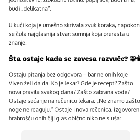
budi „delikatna“.
U kući koja je umešno skrivala zvuk koraka, napokon
se čula najglasnija stvar: sumnja koja prerasta u
znanje.
Šta ostaje kada se zavesa razvuče? 🧩🕯
Ostaju pitanja bez odgovora – bar ne onih koje
Viven želi da da. Ko je lekar? Gde je recept? Zašto
nova pravila svakog dana? Zašto zabrana vode?
Ostaje sećanje na rečenicu lekara: „Ne znamo zašt
noge ne reaguju.“ Ostaje i nova rečenica, izgovoren
hrabrošću onih čiji glas obično niko ne sluša: