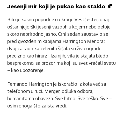
Jesenji mir koji je pukao kao staklo 🍂
Bilo je kasno popodne u okrugu Vestčester, onaj
oštar njujorški jesenji vazduh u kojem nebo deluje
skoro neprirodno jasno. Crni sedan zaustavio se
pred gvozdenim kapijama Harrington Menora;
dvojica radnika zelenila šišala su živu ogradu
precizno kao hirurzi. Iza njih, vila je stajala bledo i
besprekorno, sa prozorima koji su svet vraćali svetu
– kao upozorenje.
Fernando Harrington je iskoračio iz kola već sa
telefonom u ruci. Merger, odluka odbora,
humanitarna obaveza. Sve hitno. Sve teško. Sve –
osim onoga što zaista vredi.