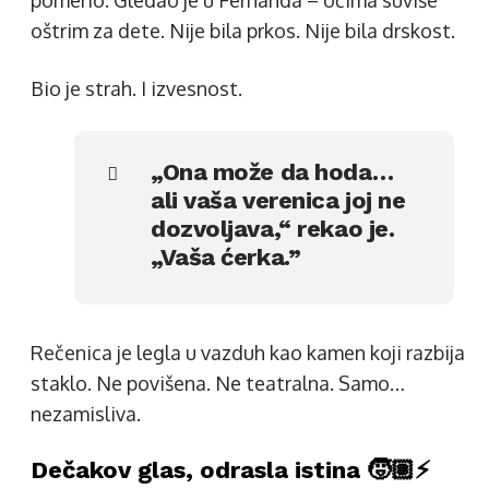
pomerio. Gledao je u Fernanda – očima suviše
oštrim za dete. Nije bila prkos. Nije bila drskost.
Bio je strah. I izvesnost.
„Ona može da hoda…
ali vaša verenica joj ne
dozvoljava,“ rekao je.
„Vaša ćerka.”
Rečenica je legla u vazduh kao kamen koji razbija
staklo. Ne povišena. Ne teatralna. Samo…
nezamisliva.
Dečakov glas, odrasla istina 🧒🏽⚡