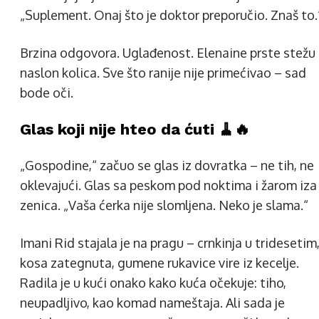
„Suplement. Onaj što je doktor preporučio. Znaš to.
Brzina odgovora. Uglađenost. Elenaine prste stežu
naslon kolica. Sve što ranije nije primećivao – sad
bode oči.
Glas koji nije hteo da ćuti 🧹🔥
„Gospodine,“ začuo se glas iz dovratka – ne tih, ne
oklevajući. Glas sa peskom pod noktima i žarom iza
zenica. „Vaša ćerka nije slomljena. Neko je slama.“
Imani Rid stajala je na pragu – crnkinja u tridesetim
kosa zategnuta, gumene rukavice vire iz kecelje.
Radila je u kući onako kako kuća očekuje: tiho,
neupadljivo, kao komad nameštaja. Ali sada je