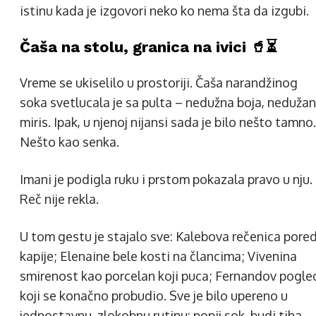
istinu kada je izgovori neko ko nema šta da izgubi.
Čaša na stolu, granica na ivici 🥤⏳
Vreme se ukiselilo u prostoriji. Čaša narandžinog
soka svetlucala je sa pulta – nedužna boja, nedužan
miris. Ipak, u njenoj nijansi sada je bilo nešto tamno.
Nešto kao senka.
Imani je podigla ruku i prstom pokazala pravo u nju.
Reč nije rekla.
U tom gestu je stajalo sve: Kalebova rečenica pore
kapije; Elenaine bele kosti na člancima; Vivenina
smirenost kao porcelan koji puca; Fernandov pogle
koji se konačno probudio. Sve je bilo upereno u
jednostavnu, zlokobnu rutinu: popij sok, budi tiha,