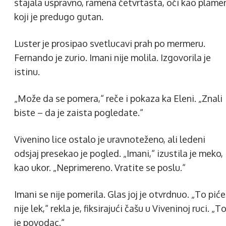
stajala uspravno, ramena četvrtasta, oči kao plame
koji je predugo gutan.
Luster je prosipao svetlucavi prah po mermeru.
Fernando je zurio. Imani nije molila. Izgovorila je
istinu.
„Može da se pomera,“ reče i pokaza ka Eleni. „Znali
biste – da je zaista pogledate.“
Vivenino lice ostalo je uravnoteženo, ali ledeni
odsjaj presekao je pogled. „Imani,“ izustila je meko,
kao ukor. „Neprimereno. Vratite se poslu.“
Imani se nije pomerila. Glas joj je otvrdnuo. „To piće
nije lek,“ rekla je, fiksirajući čašu u Viveninoj ruci. „T
je povodac.“