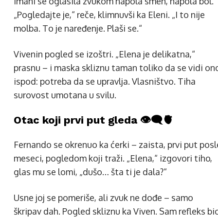
Imani se oglasila zvukom napola smeh, napola bol.
„Pogledajte je,“ reče, klimnuvši ka Eleni. „I to nije
molba. To je naređenje. Plaši se.“
Vivenin pogled se izoštri. „Elena je delikatna,“
prasnu – i maska skliznu taman toliko da se vidi on
ispod: potreba da se upravlja. Vlasništvo. Tiha
surovost umotana u svilu.
Otac koji prvi put gleda 👁️‍🗨️🫀
Fernando se okrenuo ka ćerki – zaista, prvi put posl
meseci, pogledom koji traži. „Elena,“ izgovori tiho,
glas mu se lomi, „dušo… šta ti je dala?“
Usne joj se pomeriše, ali zvuk ne dođe – samo
škripav dah. Pogled skliznu ka Viven. Sam refleks bi