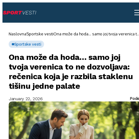
Naslovna
Sportske vesti
Ona može da hoda… samo joj tvoja verenica t
ne dozvoljava: rečenica koja je razbila stakle
tišinu jedne palate
Sportske vesti
Ona može da hoda… samo joj
tvoja verenica to ne dozvoljava:
rečenica koja je razbila staklenu
tišinu jedne palate
January 22, 2026
Pode