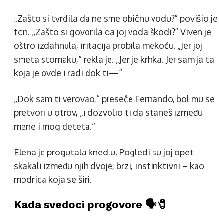
„Zašto si tvrdila da ne sme običnu vodu?“ povišio je
ton. „Zašto si govorila da joj voda škodi?“ Viven je
oštro izdahnula, iritacija probila mekoću. „Jer joj
smeta stomaku,“ rekla je. „Jer je krhka. Jer sam ja ta
koja je ovde i radi dok ti—“
„Dok sam ti verovao,“ preseče Fernando, bol mu se
pretvori u otrov, „i dozvolio ti da staneš između
mene i mog deteta.“
Elena je progutala knedlu. Pogledi su joj opet
skakali između njih dvoje, brzi, instinktivni – kao
modrica koja se širi.
Kada svedoci progovore 🗣️🧷