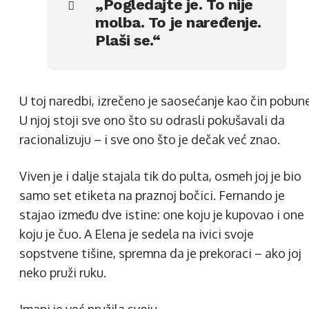
„Pogledajte je. To nije
molba. To je naređenje.
Plaši se.“
U toj naredbi, izrečeno je saosećanje kao čin pobune
U njoj stoji sve ono što su odrasli pokušavali da
racionalizuju – i sve ono što je dečak već znao.
Viven je i dalje stajala tik do pulta, osmeh joj je bio
samo set etiketa na praznoj bočici. Fernando je
stajao između dve istine: one koju je kupovao i one
koju je čuo. A Elena je sedela na ivici svoje
sopstvene tišine, spremna da je prekoraci – ako joj
neko pruži ruku.