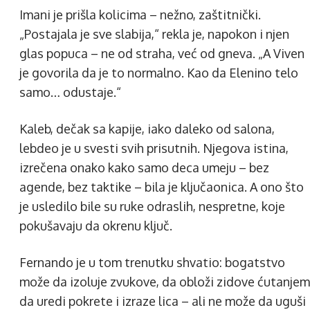
Imani je prišla kolicima – nežno, zaštitnički.
„Postajala je sve slabija,“ rekla je, napokon i njen
glas popuca – ne od straha, već od gneva. „A Viven
je govorila da je to normalno. Kao da Elenino telo
samo… odustaje.“
Kaleb, dečak sa kapije, iako daleko od salona,
lebdeo je u svesti svih prisutnih. Njegova istina,
izrečena onako kako samo deca umeju – bez
agende, bez taktike – bila je ključaonica. A ono što
je usledilo bile su ruke odraslih, nespretne, koje
pokušavaju da okrenu ključ.
Fernando je u tom trenutku shvatio: bogatstvo
može da izoluje zvukove, da obloži zidove ćutanjem
da uredi pokrete i izraze lica – ali ne može da uguši