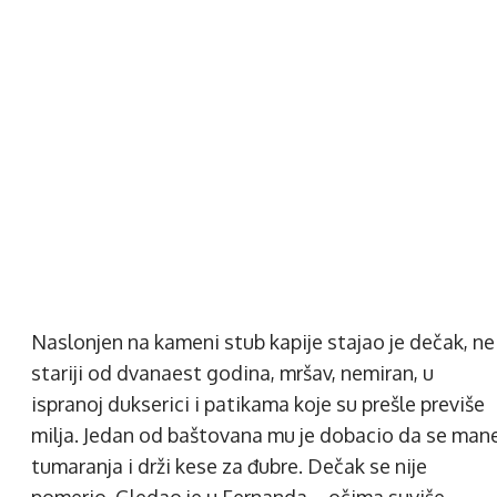
Naslonjen na kameni stub kapije stajao je dečak, ne
stariji od dvanaest godina, mršav, nemiran, u
ispranoj dukserici i patikama koje su prešle previše
milja. Jedan od baštovana mu je dobacio da se man
tumaranja i drži kese za đubre. Dečak se nije