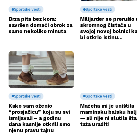
Sportske vesti
Sportske vesti
Brza pita bez kora:
Milijarder se prerušio 
savršen domaći obrok za
skromnog čistača u
samo nekoliko minuta
svojoj novoj bolnici k
bi otkrio istinu…
Sportske vesti
Sportske vesti
Kako sam oženio
Maćeha mi je uništila
“prosjačicu” koju su svi
maminsku balsku halj
ismijavali – a godinu
— ali nije ni slutila št
dana kasnije otkrili smo
tata uraditi
njenu pravu tajnu