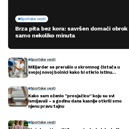
Sportske vesti
Brza pita bez kora: savršen domaći obrok
samo nekoliko minuta
Sportske vesti
Milijarder se prerušio u skromnog čistača u
svojoj novoj bolnici kako bi otkrio istinu…
Sportske vesti
Kako sam oženio “prosjačicu” koju su svi
ismijavali – a godinu dana kasnije otkrili smo
njenu pravu tajnu
Sportske vesti