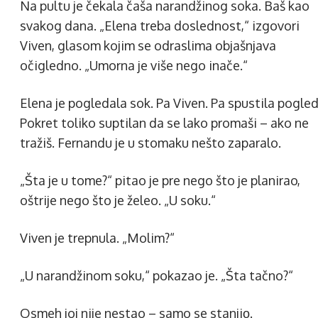
Na pultu je čekala čaša narandžinog soka. Baš kao
svakog dana. „Elena treba doslednost,“ izgovori
Viven, glasom kojim se odraslima objašnjava
očigledno. „Umorna je više nego inače.“
Elena je pogledala sok. Pa Viven. Pa spustila pogled
Pokret toliko suptilan da se lako promaši – ako ne
tražiš. Fernandu je u stomaku nešto zaparalo.
„Šta je u tome?“ pitao je pre nego što je planirao,
oštrije nego što je želeo. „U soku.“
Viven je trepnula. „Molim?“
„U narandžinom soku,“ pokazao je. „Šta tačno?“
Osmeh joj nije nestao – samo se stanjiо.