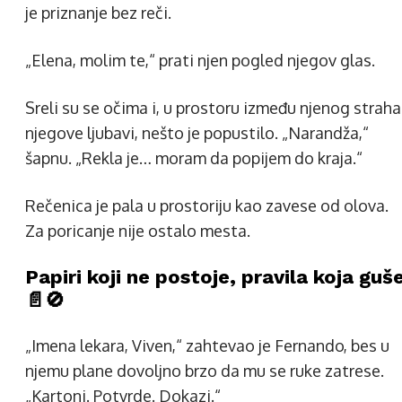
je priznanje bez reči.
„Elena, molim te,“ prati njen pogled njegov glas.
Sreli su se očima i, u prostoru između njenog straha
njegove ljubavi, nešto je popustilo. „Narandža,“
šapnu. „Rekla je… moram da popijem do kraja.“
Rečenica je pala u prostoriju kao zavese od olova.
Za poricanje nije ostalo mesta.
Papiri koji ne postoje, pravila koja guš
📄🚫
„Imena lekara, Viven,“ zahtevao je Fernando, bes u
njemu plane dovoljno brzo da mu se ruke zatrese.
„Kartoni. Potvrde. Dokazi.“