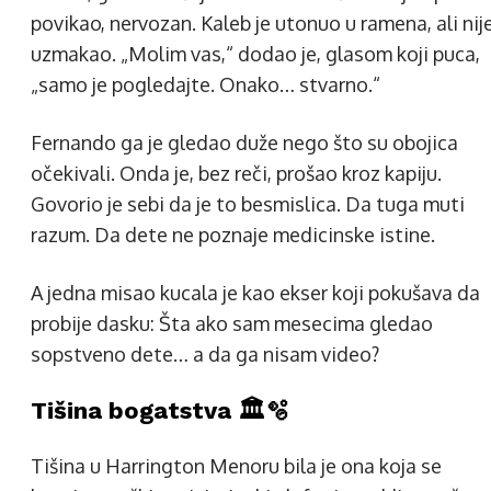
povikao, nervozan. Kaleb je utonuo u ramena, ali nij
uzmakao. „Molim vas,“ dodao je, glasom koji puca,
„samo je pogledajte. Onako… stvarno.“
Fernando ga je gledao duže nego što su obojica
očekivali. Onda je, bez reči, prošao kroz kapiju.
Govorio je sebi da je to besmislica. Da tuga muti
razum. Da dete ne poznaje medicinske istine.
A jedna misao kucala je kao ekser koji pokušava da
probije dasku: Šta ako sam mesecima gledao
sopstveno dete… a da ga nisam video?
Tišina bogatstva 🏛️🫧
Tišina u Harrington Menoru bila je ona koja se