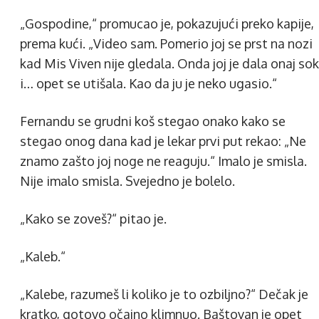
„Gospodine,“ promucao je, pokazujući preko kapije,
prema kući. „Video sam. Pomerio joj se prst na nozi
kad Mis Viven nije gledala. Onda joj je dala onaj sok
i… opet se utišala. Kao da ju je neko ugasio.“
Fernandu se grudni koš stegao onako kako se
stegao onog dana kad je lekar prvi put rekao: „Ne
znamo zašto joj noge ne reaguju.“ Imalo je smisla.
Nije imalo smisla. Svejedno je bolelo.
„Kako se zoveš?“ pitao je.
„Kaleb.“
„Kalebe, razumeš li koliko je to ozbiljno?“ Dečak je
kratko, gotovo očajno klimnuo. Baštovan je opet