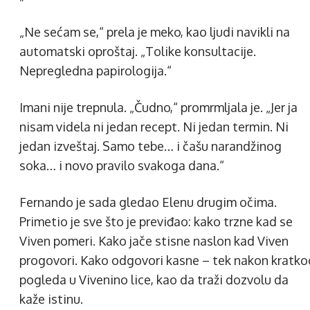
„Ne sećam se,“ prela je meko, kao ljudi navikli na
automatski oproštaj. „Tolike konsultacije.
Nepregledna papirologija.“
Imani nije trepnula. „Čudno,“ promrmljala je. „Jer ja
nisam videla ni jedan recept. Ni jedan termin. Ni
jedan izveštaj. Samo tebe… i čašu narandžinog
soka… i novo pravilo svakoga dana.“
Fernando je sada gledao Elenu drugim očima.
Primetio je sve što je previđao: kako trzne kad se
Viven pomeri. Kako jače stisne naslon kad Viven
progovori. Kako odgovori kasne – tek nakon kratko
pogleda u Vivenino lice, kao da traži dozvolu da
kaže istinu.