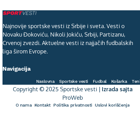
Najnovije sportske vesti iz Srbije i sveta. Vesti o
Novaku Đokoviću, Nikoli Jokiću, Srbiji, Partizanu,
Crvenoj zvezdi. Aktuelne vesti iz najjačih fudbalskih
liga širom Evrope.
Navigacija
Naslovna
Sportske vesti
Fudbal
Košarka
Ten
Copyright © 2025 Sportske vesti |
Izrada sajta
ProWeb
O nama
Kontakt
Politika privatnosti
Uslovi korišćenja