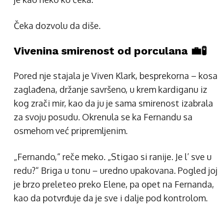
Čeka dozvolu da diše.
Vivenina smirenost od porculana 💼🧪
Pored nje stajala je Viven Klark, besprekorna – kosa
zaglađena, držanje savršeno, u krem kardiganu iz
kog zrači mir, kao da ju je sama smirenost izabrala
za svoju posudu. Okrenula se ka Fernandu sa
osmehom već pripremljenim.
„Fernando,“ reče meko. „Stigao si ranije. Je l’ sve u
redu?“ Briga u tonu – uredno upakovana. Pogled joj
je brzo preleteo preko Elene, pa opet na Fernanda,
kao da potvrđuje da je sve i dalje pod kontrolom.