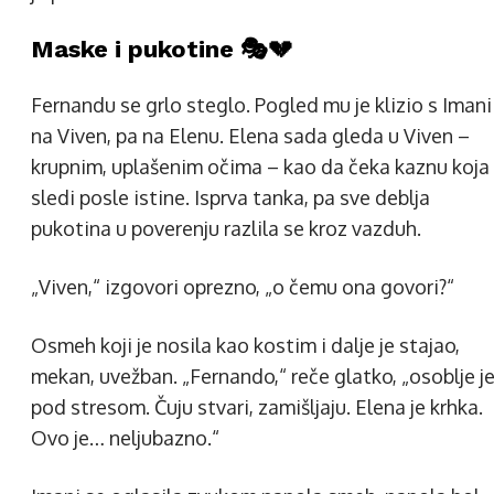
Maske i pukotine 🎭💔
Fernandu se grlo steglo. Pogled mu je klizio s Imani
na Viven, pa na Elenu. Elena sada gleda u Viven –
krupnim, uplašenim očima – kao da čeka kaznu koja
sledi posle istine. Isprva tanka, pa sve deblja
pukotina u poverenju razlila se kroz vazduh.
„Viven,“ izgovori oprezno, „o čemu ona govori?“
Osmeh koji je nosila kao kostim i dalje je stajao,
mekan, uvežban. „Fernando,“ reče glatko, „osoblje j
pod stresom. Čuju stvari, zamišljaju. Elena je krhka.
Ovo je… neljubazno.“