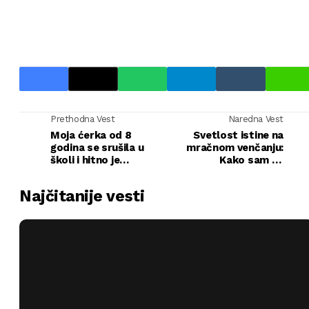
Prethodna Vest
Naredna Vest
Moja ćerka od 8
Svetlost istine na
godina se srušila u
mračnom venčanju:
školi i hitno je
Kako sam se
prevezena u bolnicu —
oslobodila porodične
ali ono što sam otkrila
manipulacije
Najčitanije vesti
u njenoj sobi me
zapanilo