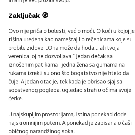
Imani je već pružila svoju.
Zaključak 🧭
Ovo nije priča o bolesti, već o moći. O kući u kojoj je
tišina uređena kao nameštaj i o rečenicama koje su
probile zidove: „Ona može da hoda… ali tvoja
verenica joj ne dozvoljava.“ Jedan dečak sa
iznošenim patikama i jedna žena sa gumama na
rukama izrekli su ono što bogatstvo nije htelo da
čuje. A jedan otac je, tek kada je obrisao sjaj sa
sopstvenog pogleda, ugledao strah u očima svoje
ćerke.
U najskupljim prostorijama, istina ponekad dođe
najskromnijim putem. A ponekad je zapisana u čaši
običnog narandžinog soka.