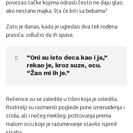
povezao tačke kojima odrasli često ne daju glas:
ako nestane majka, šta će biti sa bebama?
Zato je danas, kada je ugledao dva tek rođena
prasića, odlučio da ih spase.
“Oni su isto deca kao i ja,”
rekao je, kroz suze, ocu.
“Žao mi ih je.”
Rečenice su se zaledile u tišini koja je usledila.
Roditelji su razmenili poglede pune iznenađenja i
stida, ali i nečeg mekšeg: poštovanja prema
malom srcu koje je razumevanje stavilo ispred
straha.