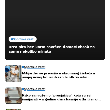
Sportske vesti
Brza pita bez kora: savršen domaći obrok za
samo nekoliko minuta
Sportske vesti
Milijarder se prerušio u skromnog čistača u
svojoj novoj bolnici kako bi otkrio istinu…
Sportske vesti
Kako sam oženio “prosjačicu” koju su svi
ismijavali – a godinu dana kasnije otkrili smo
njenu pravu tajnu