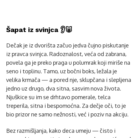
Šapat iz svinjca 👂🐷
Dečak je iz dvorišta začuo jedva čujno piskutanje
iz pravca svinjca. Radoznalost, veća od zabrana,
povela ga je preko praga u polumrak koji miriše na
seno i toplinu. Tamo, uz bočni boks, ležala je
velika krmača — a pored nje, sklupčana i slepljena
jedno uz drugo, dva sitna, sasvim nova života.
Njuškice su im se drhtavo pomerale, telca
treperila, sitna i bespomoćna. Za dečje oči, to je
bio prizor ne samo nežnosti, već i poziv na akciju.
Bez razmišljanja, kako deca umeju — čisto i