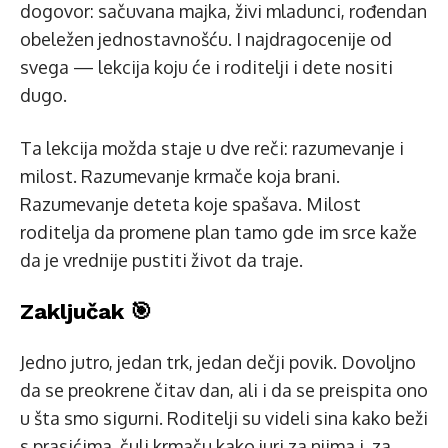
dogovor: sačuvana majka, živi mladunci, rođendan
obeležen jednostavnošću. I najdragocenije od
svega — lekcija koju će i roditelji i dete nositi
dugo.
Ta lekcija možda staje u dve reči: razumevanje i
milost. Razumevanje krmače koja brani.
Razumevanje deteta koje spašava. Milost
roditelja da promene plan tamo gde im srce kaže
da je vrednije pustiti život da traje.
Zaključak 🎯
Jedno jutro, jedan trk, jedan dečji povik. Dovoljno
da se preokrene čitav dan, ali i da se preispita ono
u šta smo sigurni. Roditelji su videli sina kako beži
s prasićima, čuli krmaču kako juri za njima i, za