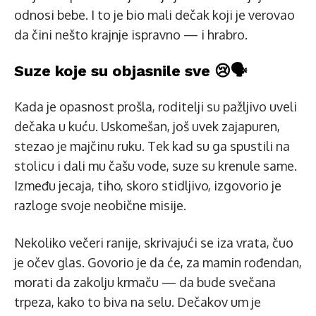
odnosi bebe. I to je bio mali dečak koji je verovao
da čini nešto krajnje ispravno — i hrabro.
Suze koje su objasnile sve 😢🗣️
Kada je opasnost prošla, roditelji su pažljivo uveli
dečaka u kuću. Uskomešan, još uvek zajapuren,
stezao je majčinu ruku. Tek kad su ga spustili na
stolicu i dali mu čašu vode, suze su krenule same.
Između jecaja, tiho, skoro stidljivo, izgovorio je
razloge svoje neobične misije.
Nekoliko večeri ranije, skrivajući se iza vrata, čuo
je očev glas. Govorio je da će, za mamin rođendan,
morati da zakolju krmaču — da bude svečana
trpeza, kako to biva na selu. Dečakov um je