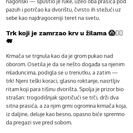
nagonski — spustio je ruke, uzeo oba prasića pod
pazuh i potrčao ka dvorištu, čvrsto ih stežući uz
sebe kao najdragoceniji teret na svetu.
Trk koji je zamrzao krv u žilama 😱🏃‍♂️
🐖
Krmača se trgnula kao da je grom pukao nad
oborom. Osetila je da se nešto događa sa njenim
mladuncima, podigla se u trenutku, a zatim —
trk! Njeni teški koraci, glasno roktanje, nasrtljiv
ritam koji para tišinu dvorišta. Spolja je prizor bio
strašan: trogodišnjak spotičući se trči, drži dva
sitna prasića, a za njim grmi ogromna krmača koja,
iz daljine, deluje kao besno, opasno biće spremno
da pregazi sve pred sobom.