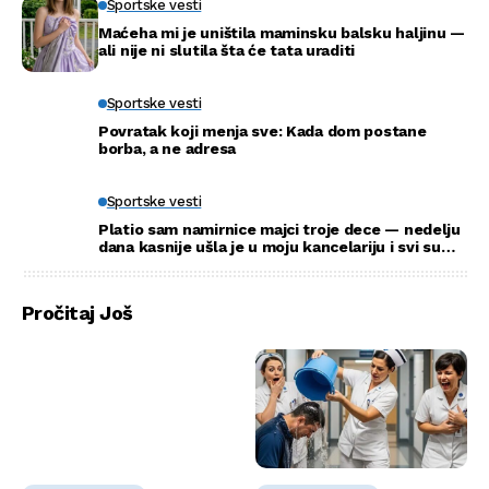
Sportske vesti
Maćeha mi je uništila maminsku balsku haljinu —
ali nije ni slutila šta će tata uraditi
Sportske vesti
Povratak koji menja sve: Kada dom postane
borba, a ne adresa
Sportske vesti
Platio sam namirnice majci troje dece — nedelju
dana kasnije ušla je u moju kancelariju i svi su
ustali
Pročitaj Još