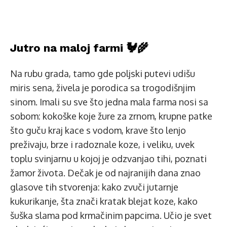
Jutro na maloj farmi 🐓🌾
Na rubu grada, tamo gde poljski putevi udišu
miris sena, živela je porodica sa trogodišnjim
sinom. Imali su sve što jedna mala farma nosi sa
sobom: kokoške koje žure za zrnom, krupne patke
što guču kraj kace s vodom, krave što lenjo
preživaju, brze i radoznale koze, i veliku, uvek
toplu svinjarnu u kojoj je odzvanjao tihi, poznati
žamor života. Dečak je od najranijih dana znao
glasove tih stvorenja: kako zvuči jutarnje
kukurikanje, šta znači kratak blejat koze, kako
šuška slama pod krmačinim papcima. Učio je svet