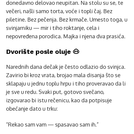
donedavno delovao neupitan. Na stolu su se, te
večeri, našli samo torta, voće i topli čaj. Bez
piletine. Bez pečenja. Bez krmače. Umesto toga, u
svinjarniku — mir i tiho roktanje, cela i
nepovređena porodica. Majka i njena dva prasića.
Dvorište posle oluje 🐽
Narednih dana dečak je često odlazio do svinjca.
Zavirio bi kroz vrata, brojao mala disanja što se
sklapaju u jednu toplu hrpu i tiho proveravao da li
je sve u redu. Svaki put, gotovo svečano,
izgovarao bi istu rečenicu, kao da potpisuje
obećanje dato u trku:
“Rekao sam vam — spasavao sam ih.”