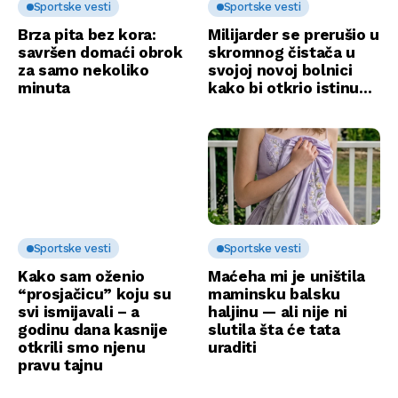
Sportske vesti
Sportske vesti
Brza pita bez kora:
Milijarder se prerušio u
savršen domaći obrok
skromnog čistača u
za samo nekoliko
svojoj novoj bolnici
minuta
kako bi otkrio istinu…
Sportske vesti
Sportske vesti
Kako sam oženio
Maćeha mi je uništila
“prosjačicu” koju su
maminsku balsku
svi ismijavali – a
haljinu — ali nije ni
godinu dana kasnije
slutila šta će tata
otkrili smo njenu
uraditi
pravu tajnu