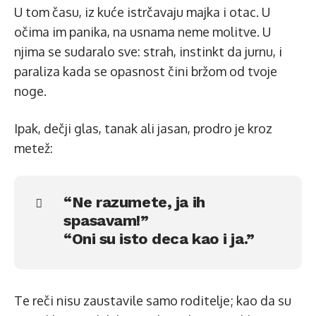
U tom času, iz kuće istrčavaju majka i otac. U
očima im panika, na usnama neme molitve. U
njima se sudaralo sve: strah, instinkt da jurnu, i
paraliza kada se opasnost čini bržom od tvoje
noge.
Ipak, dečji glas, tanak ali jasan, prodro je kroz
metež:
“Ne razumete, ja ih
spasavam!”
“Oni su isto deca kao i ja.”
Te reči nisu zaustavile samo roditelje; kao da su