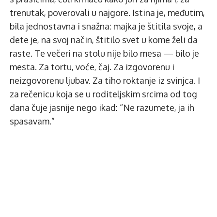
trenutak, poverovali u najgore. Istina je, međutim,
bila jednostavna i snažna: majka je štitila svoje, a
dete je, na svoj način, štitilo svet u kome želi da
raste. Te večeri na stolu nije bilo mesa — bilo je
mesta. Za tortu, voće, čaj. Za izgovorenu i
neizgovorenu ljubav. Za tiho roktanje iz svinjca. I
za rečenicu koja se u roditeljskim srcima od tog
dana čuje jasnije nego ikad: “Ne razumete, ja ih
spasavam.”