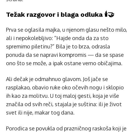
Težak razgovor i blaga odluka 🕯️🤝
Prva se oglasila majka, u njenom glasu nešto milo,
ali i nepokolebljivo: “Hajde onda da za sto
spremimo piletinu?” Bila je to brza, odrasla
ponuda da se napravi kompromis — da se spase
ono što se može, a ipak ostane verno običajima.
Ali dečak je odmahnuo glavom. Još jače se
rasplakao, obavio ruke oko očevih nogu i sklopio
ih kao za molitvu. U toj maloj gesti, koja je više
značila od svih reči, stajala je suština: ili je život
svet ili nije, makar tog dana.
Porodica se povukla od prazničnog raskoša koji je