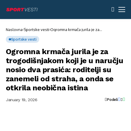
Naslovna
Sportske vesti
Ogromna krmača jurila je za
trogodišnjakom koji je u naručju nosio dva
prasića: roditelji su zanemeli od straha, a
Sportske vesti
onda se otkrila neobična istina
Ogromna krmača jurila je za
trogodišnjakom koji je u naručju
nosio dva prasića: roditelji su
zanemeli od straha, a onda se
otkrila neobična istina
January 19, 2026
Podeli