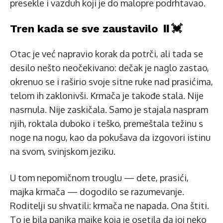
presekle i vazduh koji je do malopre podrhtavao.
Tren kada se sve zaustavilo ⏸️💓
Otac je već napravio korak da potrči, ali tada se
desilo nešto neočekivano: dečak je naglo zastao,
okrenuo se i raširio svoje sitne ruke nad prasićima,
telom ih zaklonivši. Krmača je takođe stala. Nije
nasrnula. Nije zaskičala. Samo je stajala naspram
njih, roktala duboko i teško, premeštala težinu s
noge na nogu, kao da pokušava da izgovori istinu
na svom, svinjskom jeziku.
U tom nepomičnom trouglu — dete, prasići,
majka krmača — dogodilo se razumevanje.
Roditelji su shvatili: krmača ne napada. Ona štiti.
To je bila panika majke koja je osetila da joj neko