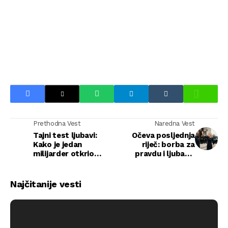
Prethodna Vest
Naredna Vest
Tajni test ljubavi:
Očeva posljednja
Kako je jedan
riječ: borba za
milijarder otkrio
pravdu i ljubav u
pravu prirodu svoje
senkama maćehe
devojke
Najčitanije vesti