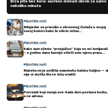
Brza pita bez kora: savršen domaći obrok za samo
nekoliko minuta
Sportske vesti
Milijarder se prerušio u skromnog čistača u svojoj
novoj bolnici kako bi otkrio istinu…
Sportske vesti
Kako sam oženio “prosjačicu” koju su svi ismijavali
– a godinu dana kasnije otkrili smo njenu pravu
tajnu
Sportske vesti
Maćeha mi je uništila maminsku balsku haljinu — al
nije ni slutila šta će tata uraditi
Sportske vesti
Povratak koji menja sve: Kada dom postane borba,
a ne adresa
Sportske vesti