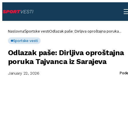
Naslovna
Sportske vesti
Odlazak paše: Dirljiva oproštajna poruka
Tajvanca iz Sarajeva
Sportske vesti
Odlazak paše: Dirljiva oproštajna
poruka Tajvanca iz Sarajeva
January 22, 2026
Pode