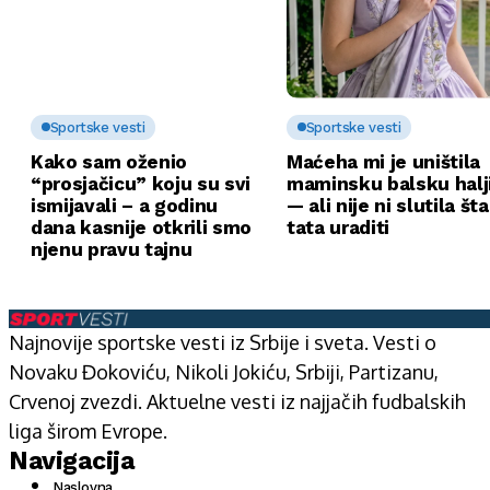
Sportske vesti
Sportske vesti
Kako sam oženio
Maćeha mi je uništila
“prosjačicu” koju su svi
maminsku balsku halj
ismijavali – a godinu
— ali nije ni slutila št
dana kasnije otkrili smo
tata uraditi
njenu pravu tajnu
Najnovije sportske vesti iz Srbije i sveta. Vesti o
Novaku Đokoviću, Nikoli Jokiću, Srbiji, Partizanu,
Crvenoj zvezdi. Aktuelne vesti iz najjačih fudbalskih
liga širom Evrope.
Navigacija
Naslovna