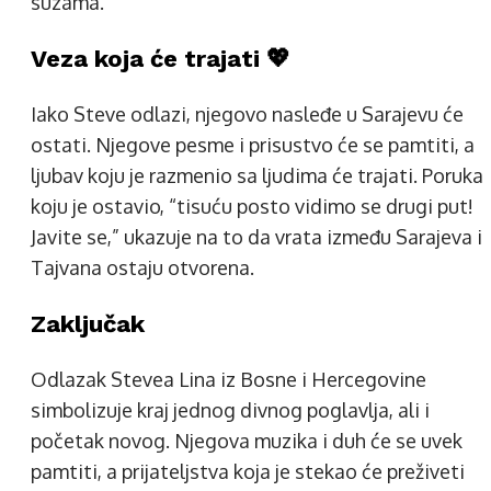
suzama.
Veza koja će trajati 💖
Iako Steve odlazi, njegovo nasleđe u Sarajevu će
ostati. Njegove pesme i prisustvo će se pamtiti, a
ljubav koju je razmenio sa ljudima će trajati. Poruka
koju je ostavio, “tisuću posto vidimo se drugi put!
Javite se,” ukazuje na to da vrata između Sarajeva i
Tajvana ostaju otvorena.
Zaključak
Odlazak Stevea Lina iz Bosne i Hercegovine
simbolizuje kraj jednog divnog poglavlja, ali i
početak novog. Njegova muzika i duh će se uvek
pamtiti, a prijateljstva koja je stekao će preživeti