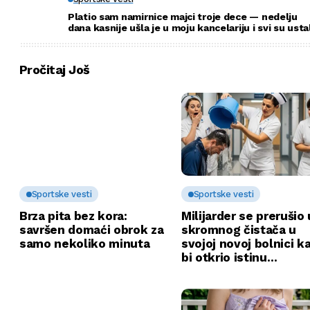
Platio sam namirnice majci troje dece — nedelju
dana kasnije ušla je u moju kancelariju i svi su usta
Pročitaj Još
Sportske vesti
Sportske vesti
Brza pita bez kora:
Milijarder se prerušio 
savršen domaći obrok za
skromnog čistača u
samo nekoliko minuta
svojoj novoj bolnici k
bi otkrio istinu…