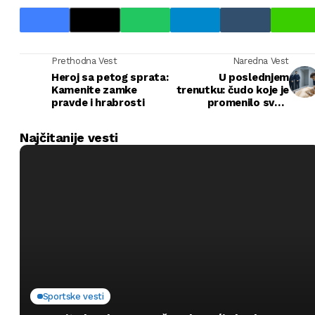
Prethodna Vest
Naredna Vest
Heroj sa petog sprata:
U poslednjem
Kamenite zamke
trenutku: čudo koje je
pravde i hrabrosti
promenilo sve u
tragediji
Najčitanije vesti
Sportske vesti