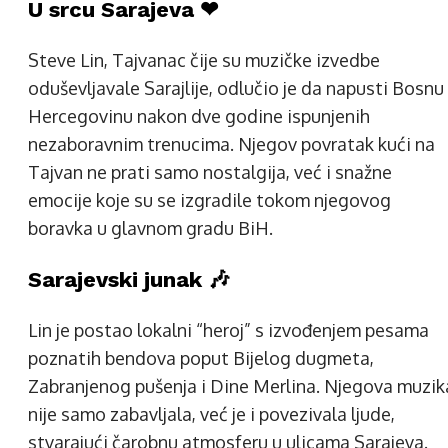
U srcu Sarajeva ❤
Steve Lin, Tajvanac čije su muzičke izvedbe
oduševljavale Sarajlije, odlučio je da napusti Bosnu 
Hercegovinu nakon dve godine ispunjenih
nezaboravnim trenucima. Njegov povratak kući na
Tajvan ne prati samo nostalgija, već i snažne
emocije koje su se izgradile tokom njegovog
boravka u glavnom gradu BiH.
Sarajevski junak 🎶
Lin je postao lokalni “heroj” s izvođenjem pesama
poznatih bendova poput Bijelog dugmeta,
Zabranjenog pušenja i Dine Merlina. Njegova muzik
nije samo zabavljala, već je i povezivala ljude,
stvarajući čarobnu atmosferu u ulicama Sarajeva.