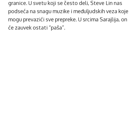
granice. U svetu koji se često deli, Steve Lin nas
podseća na snagu muzike i međuljudskih veza koje
mogu prevazići sve prepreke. U srcima Sarajlija, on
će zauvek ostati “paša”.