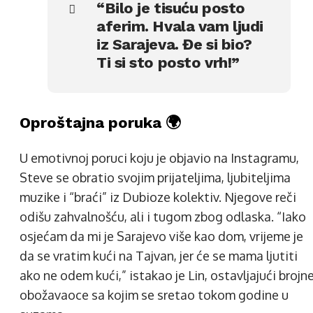
“Bilo je tisuću posto
aferim. Hvala vam ljudi
iz Sarajeva. Đe si bio?
Ti si sto posto vrh!”
Oproštajna poruka 🌍
U emotivnoj poruci koju je objavio na Instagramu,
Steve se obratio svojim prijateljima, ljubiteljima
muzike i “braći” iz Dubioze kolektiv. Njegove reči
odišu zahvalnošću, ali i tugom zbog odlaska. “Iako
osjećam da mi je Sarajevo više kao dom, vrijeme je
da se vratim kući na Tajvan, jer će se mama ljutiti
ako ne odem kući,” istakao je Lin, ostavljajući brojn
obožavaoce sa kojim se sretao tokom godine u