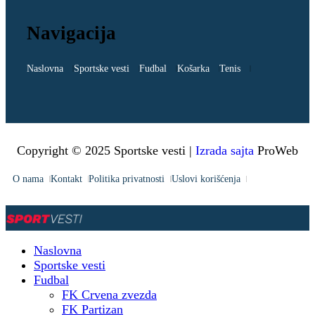
Navigacija
Naslovna
Sportske vesti
Fudbal
Košarka
Tenis
Copyright © 2025 Sportske vesti |
Izrada sajta
ProWeb
O nama
Kontakt
Politika privatnosti
Uslovi korišćenja
Naslovna
Sportske vesti
Fudbal
FK Crvena zvezda
FK Partizan