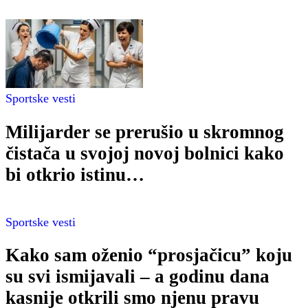
Sportske vesti
Milijarder se prerušio u skromnog
čistača u svojoj novoj bolnici kako
bi otkrio istinu…
Sportske vesti
Kako sam oženio “prosjačicu” koju
su svi ismijavali – a godinu dana
kasnije otkrili smo njenu pravu