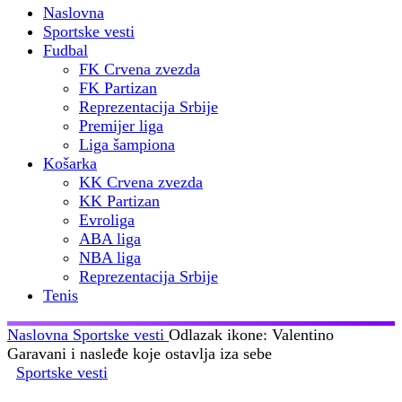
Naslovna
Sportske vesti
Fudbal
FK Crvena zvezda
FK Partizan
Reprezentacija Srbije
Premijer liga
Liga šampiona
Košarka
KK Crvena zvezda
KK Partizan
Evroliga
ABA liga
NBA liga
Reprezentacija Srbije
Tenis
Naslovna
Sportske vesti
Odlazak ikone: Valentino
Garavani i nasleđe koje ostavlja iza sebe
Sportske vesti