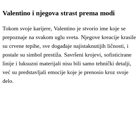
Valentino i njegova strast prema modi
Tokom svoje karijere, Valentino je stvorio ime koje se
prepoznaje na svakom uglu sveta. Njegove kreacije krasile
su crvene tepihe, sve događaje najistaknutijih ličnosti, i
postale su simbol prestiža. Savršeni krojevi, sofisticirane
linije i luksuzni materijali nisu bili samo tehnički detalji,
već su predstavljali emocije koje je prenosio kroz svoje
delo.