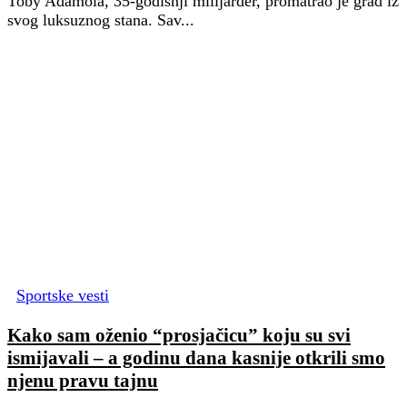
Toby Adamola, 35-godišnji milijarder, promatrao je grad iz
svog luksuznog stana. Sav...
Sportske vesti
Kako sam oženio “prosjačicu” koju su svi
ismijavali – a godinu dana kasnije otkrili smo
njenu pravu tajnu