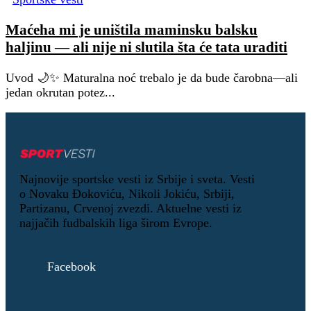
Maćeha mi je uništila maminsku balsku
haljinu — ali nije ni slutila šta će tata uraditi
Uvod 🌙✨ Maturalna noć trebalo je da bude čarobna—ali
jedan okrutan potez...
Najnovije sportske vesti iz Srbije i sveta. Vesti
o Novaku Đokoviću, Nikoli Jokiću, Srbiji,
Partizanu, Crvenoj zvezdi. Aktuelne vesti iz
najjačih fudbalskih liga širom Evrope.
Facebook