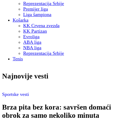
Reprezentacija Srbije
Premijer liga
Liga šampiona
Košarka
KK Crvena zvezda
KK Partizan
Evroliga
ABA liga
NBA liga
Reprezentacija Srbije
Tenis
Najnovije vesti
Sportske vesti
Brza pita bez kora: savršen domaći
obrok za samo nekoliko minuta