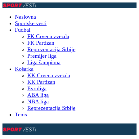
Naslovna
Sportske vesti
Fudbal
FK Crvena zvezda
FK Partizan
Reprezentacija Srbije
Premijer liga
Liga šampiona
Košarka
KK Crvena zvezda
KK Partizan
Evroliga
ABA liga
NBA liga
Reprezentacija Srbije
Tenis