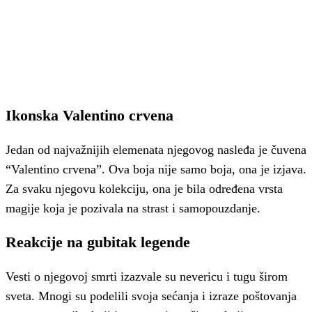
Ikonska Valentino crvena
Jedan od najvažnijih elemenata njegovog nasleđa je čuvena
“Valentino crvena”. Ova boja nije samo boja, ona je izjava.
Za svaku njegovu kolekciju, ona je bila određena vrsta
magije koja je pozivala na strast i samopouzdanje.
Reakcije na gubitak legende
Vesti o njegovoj smrti izazvale su nevericu i tugu širom
sveta. Mnogi su podelili svoja sećanja i izraze poštovanja