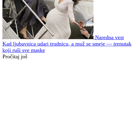
Naredna vest
Kad ljubavnica udari trudnicu, a muž se smeje — trenutak
koji ruši sve maske
Pročitaj još