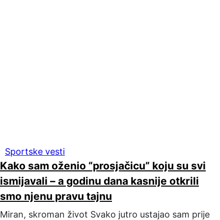
Sportske vesti
Kako sam oženio “prosjačicu” koju su svi
ismijavali – a godinu dana kasnije otkrili
smo njenu pravu tajnu
Miran, skroman život Svako jutro ustajao sam prije