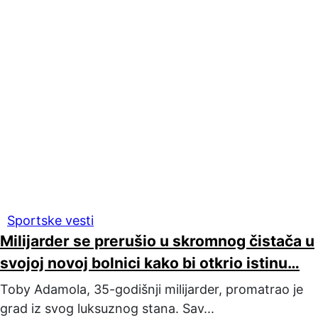
Sportske vesti
Milijarder se prerušio u skromnog čistača u
svojoj novoj bolnici kako bi otkrio istinu…
Toby Adamola, 35-godišnji milijarder, promatrao je
grad iz svog luksuznog stana. Sav...