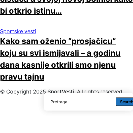
bi otkrio istinu…
Sportske vesti
Kako sam oženio “prosjačicu”
koju su svi ismijavali – a godinu
dana kasnije otkrili smo njenu
pravu tajnu
© Copyright 2025 SportVesti. All rights reserved
Searc
Searc