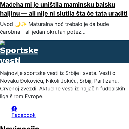
Maćeha mi je uništila maminsku balsku
haljinu — ali nije ni slutila šta će tata uraditi
Uvod 🌙✨ Maturalna noć trebalo je da bude
čarobna—ali jedan okrutan potez...
Najnovije sportske vesti iz Srbije i sveta. Vesti o
Novaku Đokoviću, Nikoli Jokiću, Srbiji, Partizanu,
Crvenoj zvezdi. Aktuelne vesti iz najjačih fudbalskih
liga širom Evrope.
Facebook