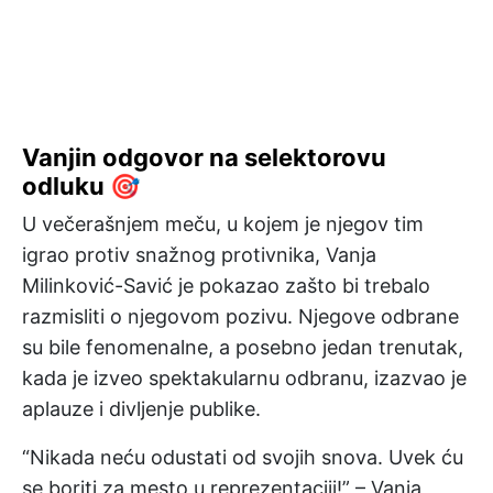
Vanjin odgovor na selektorovu
odluku 🎯
U večerašnjem meču, u kojem je njegov tim
igrao protiv snažnog protivnika, Vanja
Milinković-Savić je pokazao zašto bi trebalo
razmisliti o njegovom pozivu. Njegove odbrane
su bile fenomenalne, a posebno jedan trenutak,
kada je izveo spektakularnu odbranu, izazvao je
aplauze i divljenje publike.
“Nikada neću odustati od svojih snova. Uvek ću
se boriti za mesto u reprezentaciji!” – Vanja