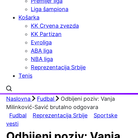
Premijer liga
Liga šampiona
Košarka
KK Crvena zvezda
KK Partizan
Evroliga
ABA liga
NBA liga
Reprezentacija Srbije
Tenis
Naslovna
Fudbal
Odbijeni poziv: Vanja
Milinković-Savić brutalno odgovara
Fudbal
Reprezentacija Srbije
Sportske
vesti
Odbijeni poziv: Vanja