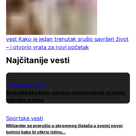
vest
Kako je jedan trenutak srušio savršen život
– i otvorio vrata za novi početak
Najčitanije vesti
Sportske vesti
Brza pita bez kora: savršen domaći obrok za samo
nekoliko minuta
Sportske vesti
Milijarder se prerušio u skromnog čistača u svojoj novoj
bolnici kako bi otkrio istinu…