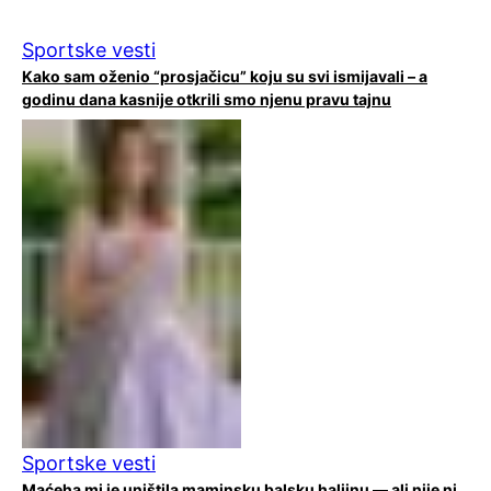
Sportske vesti
Kako sam oženio “prosjačicu” koju su svi ismijavali – a
godinu dana kasnije otkrili smo njenu pravu tajnu
Sportske vesti
Maćeha mi je uništila maminsku balsku haljinu — ali nije ni