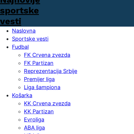
Naslovna
Sportske vesti
Fudbal
FK Crvena zvezda
FK Partizan
Reprezentacija Srbije
Premijer liga
Liga šampiona
Košarka
KK Crvena zvezda
KK Partizan
Evroliga
ABA liga