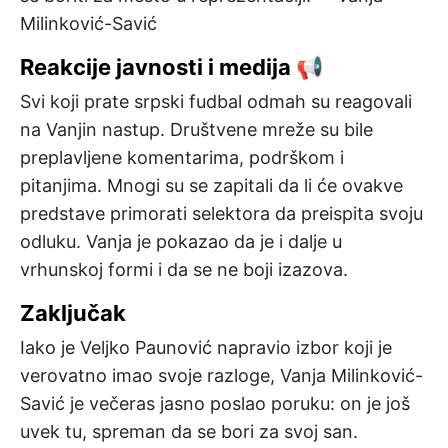
Milinković-Savić
Reakcije javnosti i medija 📢
Svi koji prate srpski fudbal odmah su reagovali
na Vanjin nastup. Društvene mreže su bile
preplavljene komentarima, podrškom i
pitanjima. Mnogi su se zapitali da li će ovakve
predstave primorati selektora da preispita svoju
odluku. Vanja je pokazao da je i dalje u
vrhunskoj formi i da se ne boji izazova.
Zaključak
Iako je Veljko Paunović napravio izbor koji je
verovatno imao svoje razloge, Vanja Milinković-
Savić je večeras jasno poslao poruku: on je još
uvek tu, spreman da se bori za svoj san.