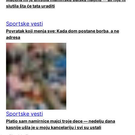
slutila šta će tata uraditi
Sportske vesti
Povratak koji menja sve: Kada dom postane borba, a ne
adresa
Sportske vesti
Platio sam namirnice majci troje dece — nedelju dana
kasnije ušla je u moju kancelariju i svi su ustali