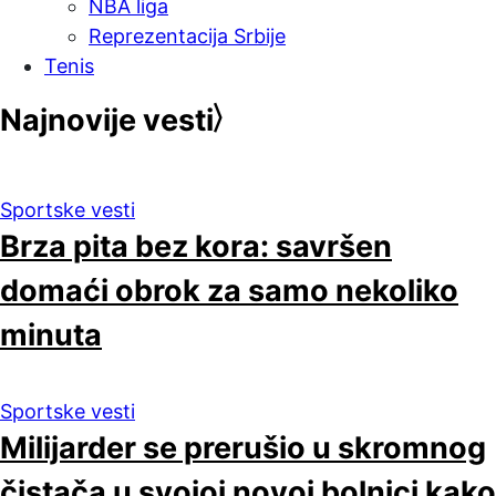
NBA liga
Reprezentacija Srbije
Tenis
Najnovije vesti
Sportske vesti
Brza pita bez kora: savršen
domaći obrok za samo nekoliko
minuta
Sportske vesti
Milijarder se prerušio u skromnog
čistača u svojoj novoj bolnici kako