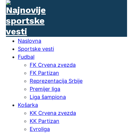
Naslovna
Sportske vesti
Fudbal
FK Crvena zvezda
FK Partizan
Reprezentacija Srbije
Premijer liga
Liga šampiona
Košarka
KK Crvena zvezda
KK Partizan
Evroliga