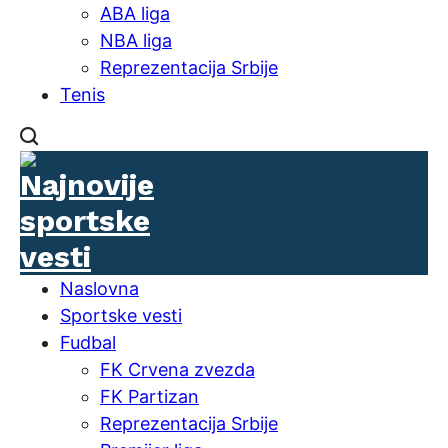
ABA liga
NBA liga
Reprezentacija Srbije
Tenis
Naslovna
Sportske vesti
Fudbal
FK Crvena zvezda
FK Partizan
Reprezentacija Srbije