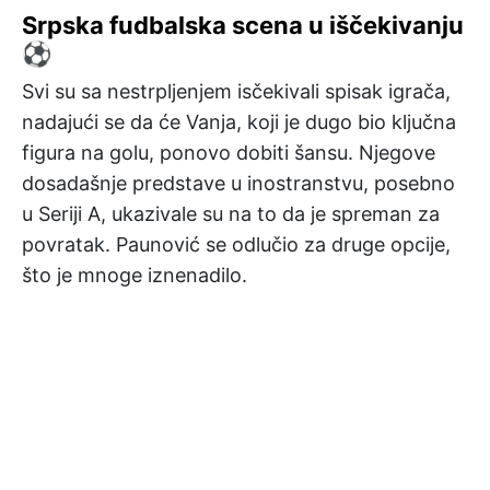
Srpska fudbalska scena u iščekivanju
⚽
Svi su sa nestrpljenjem isčekivali spisak igrača,
nadajući se da će Vanja, koji je dugo bio ključna
figura na golu, ponovo dobiti šansu. Njegove
dosadašnje predstave u inostranstvu, posebno
u Seriji A, ukazivale su na to da je spreman za
povratak. Paunović se odlučio za druge opcije,
što je mnoge iznenadilo.