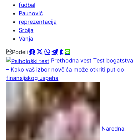
fudbal
Paunović
reprezentacija
Srbija
Vanja
Podeli
Prethodna vest
Test bogatstva
– Kako vaš izbor novčića može otkriti put do
finansijskog uspeha
Naredna