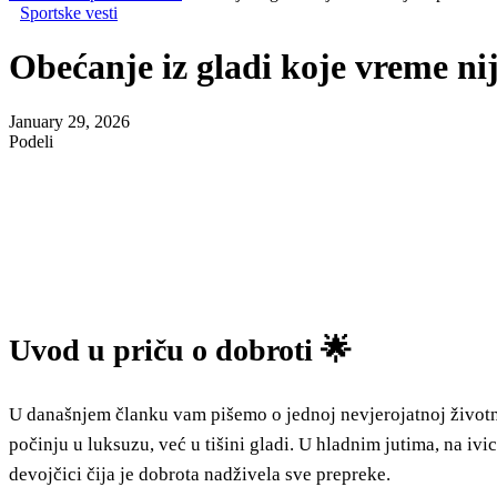
Sportske vesti
Obećanje iz gladi koje vreme nij
January 29, 2026
Podeli
Uvod u priču o dobroti 🌟
U današnjem članku vam pišemo o jednoj nevjerojatnoj životno
počinju u luksuzu, već u tišini gladi. U hladnim jutima, na iv
devojčici čija je dobrota nadživela sve prepreke.