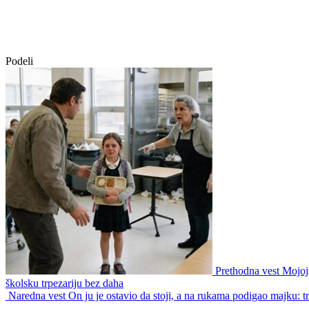
Podeli
Prethodna vest
Mojoj 
školsku trpezariju bez daha
Naredna vest
On ju je ostavio da stoji, a na rukama podigao majku: t