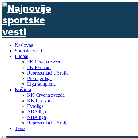
Naslovna
Sportske vesti
Fudbal
FK Crvena zvezda
FK Partizan
Reprezentacija Srbije
Premijer liga
Liga šampiona
Košarka
KK Crvena zvezda
KK Partizan
Evroliga
ABA liga
NBA liga
Reprezentacija Srbije
Tenis