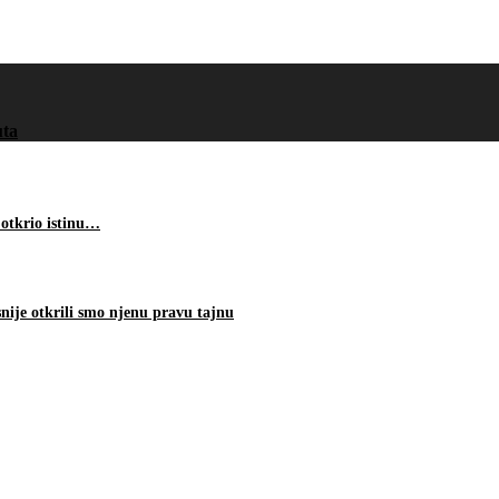
uta
 otkrio istinu…
nije otkrili smo njenu pravu tajnu