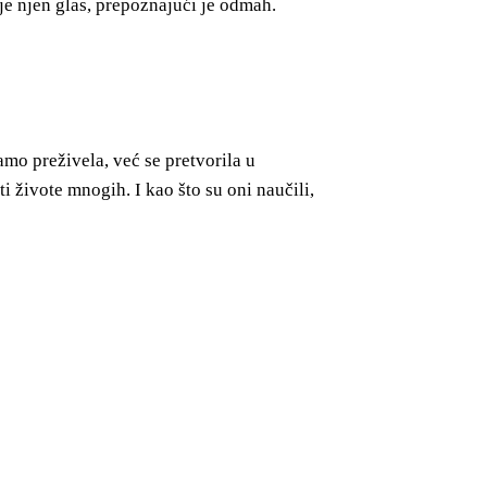
je njen glas, prepoznajući je odmah.
amo preživela, već se pretvorila u
živote mnogih. I kao što su oni naučili,