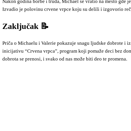
Nakon godina borbe i truda, Michael se vratio na mesto gde je
Izvadio je polovinu crvene vrpce koju su delili i izgovorio reč
Zaključak 📝
Priča o Michaelu i Valerie pokazuje snagu ljudske dobrote i izd
inicijativu “Crvena vrpca”, program koji pomaže deci bez dom
dobrota se prenosi, i svako od nas može biti deo te promena.