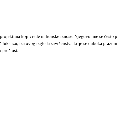
projektima koji vrede milionske iznose. Njegovo ime se često 
 luksuzu, iza ovog izgleda savršenstva krije se duboka praznina
u prošlost.