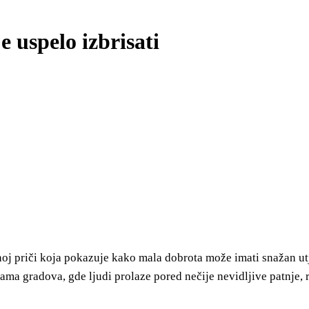
e uspelo izbrisati
j priči koja pokazuje kako mala dobrota može imati snažan utje
icama gradova, gde ljudi prolaze pored nečije nevidljive patnje,