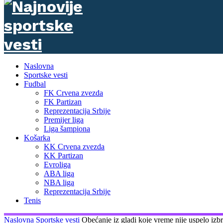
Naslovna
Sportske vesti
Fudbal
FK Crvena zvezda
FK Partizan
Reprezentacija Srbije
Premijer liga
Liga šampiona
Košarka
KK Crvena zvezda
KK Partizan
Evroliga
ABA liga
NBA liga
Reprezentacija Srbije
Tenis
Naslovna
Sportske vesti
Obećanje iz gladi koje vreme nije uspelo izbr