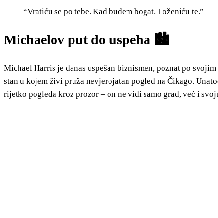
“Vratiću se po tebe. Kad budem bogat. I oženiću te.”
Michaelov put do uspeha 🏙️
Michael Harris je danas uspešan biznismen, poznat po svojim 
stan u kojem živi pruža nevjerojatan pogled na Čikago. Unatoč
rijetko pogleda kroz prozor – on ne vidi samo grad, već i svoj