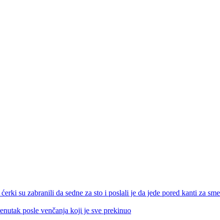
ćerki su zabranili da sedne za sto i poslali je da jede pored kanti za s
renutak posle venčanja koji je sve prekinuo