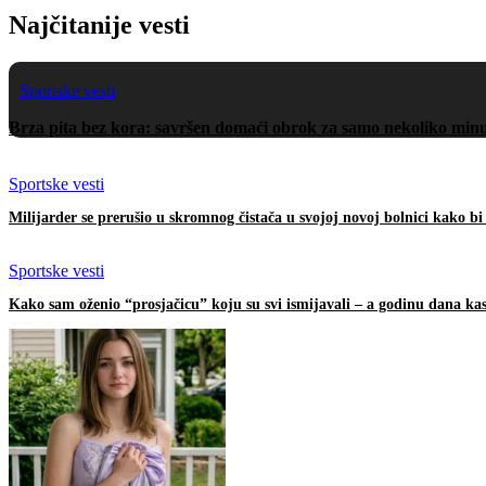
Najčitanije vesti
Sportske vesti
Brza pita bez kora: savršen domaći obrok za samo nekoliko min
Sportske vesti
Milijarder se prerušio u skromnog čistača u svojoj novoj bolnici kako bi
Sportske vesti
Kako sam oženio “prosjačicu” koju su svi ismijavali – a godinu dana kas