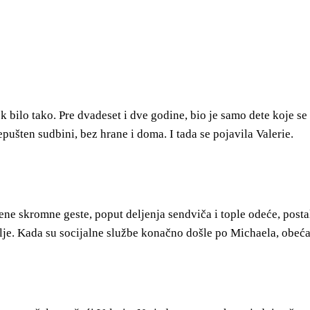
bilo tako. Pre dvadeset i dve godine, bio je samo dete koje se 
pušten sudbini, bez hrane i doma. I tada se pojavila Valerie.
Njene skromne geste, poput deljenja sendviča i tople odeće, post
lje. Kada su socijalne službe konačno došle po Michaela, obećan