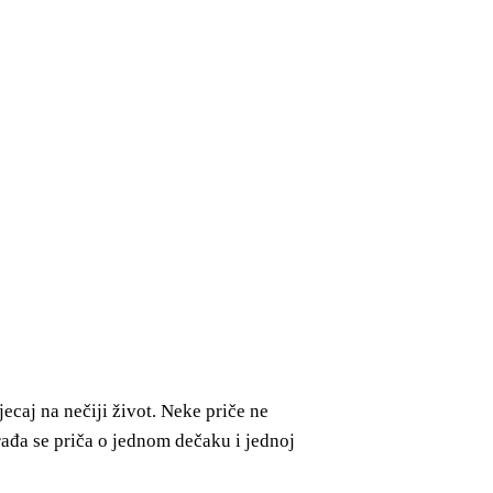
caj na nečiji život. Neke priče ne
 rađa se priča o jednom dečaku i jednoj