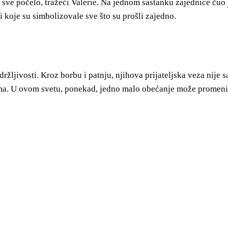
 sve počelo, tražeći Valerie. Na jednom sastanku zajednice čuo 
i koje su simbolizovale sve što su prošli zajedno.
ržljivosti. Kroz borbu i patnju, njihova prijateljska veza nije s
a. U ovom svetu, ponekad, jedno malo obećanje može promeniti 