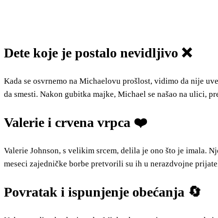
Dete koje je postalo nevidljivo ❌
Kada se osvrnemo na Michaelovu prošlost, vidimo da nije uvek 
da smesti. Nakon gubitka majke, Michael se našao na ulici, pre
Valerie i crvena vrpca ❤️
Valerie Johnson, s velikim srcem, delila je ono što je imala. 
meseci zajedničke borbe pretvorili su ih u nerazdvojne prijate
Povratak i ispunjenje obećanja 🔄