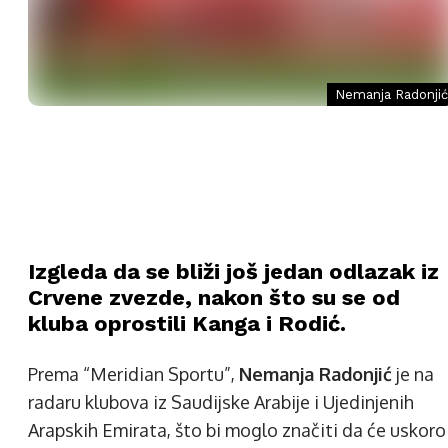
Nemanja Radonjić
Izgleda da se bliži još jedan odlazak iz
Crvene zvezde, nakon što su se od
kluba oprostili Kanga i Rodić.
Prema “Meridian Sportu”,
Nemanja Radonjić
je na
radaru klubova iz Saudijske Arabije i Ujedinjenih
Arapskih Emirata, što bi moglo značiti da će uskoro