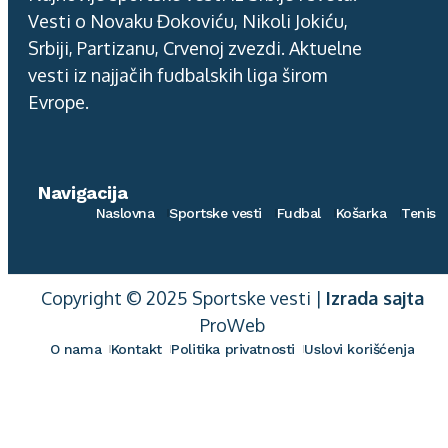
Vesti o Novaku Đokoviću, Nikoli Jokiću,
Srbiji, Partizanu, Crvenoj zvezdi. Aktuelne
vesti iz najjačih fudbalskih liga širom
Evrope.
Navigacija
Naslovna
Sportske vesti
Fudbal
Košarka
Tenis
Copyright © 2025 Sportske vesti |
Izrada sajta
ProWeb
O nama
Kontakt
Politika privatnosti
Uslovi korišćenja