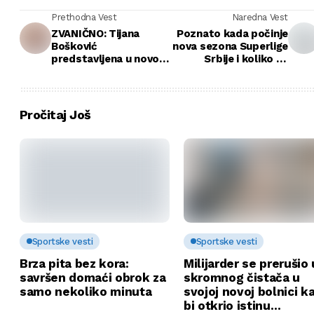
Prethodna Vest
Naredna Vest
ZVANIČNO: Tijana
Poznato kada počinje
Bošković
nova sezona Superlige
predstavljena u novom
Srbije i koliko će
klubu! (FOTO)
timova brojati!
Pročitaj Još
Sportske vesti
Sportske vesti
Brza pita bez kora:
Milijarder se prerušio 
savršen domaći obrok za
skromnog čistača u
samo nekoliko minuta
svojoj novoj bolnici k
bi otkrio istinu…