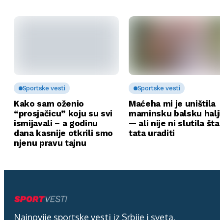
Sportske vesti
Sportske vesti
Kako sam oženio
Maćeha mi je uništila
“prosjačicu” koju su svi
maminsku balsku halj
ismijavali – a godinu
— ali nije ni slutila št
dana kasnije otkrili smo
tata uraditi
njenu pravu tajnu
Najnovije sportske vesti iz Srbije i sveta.