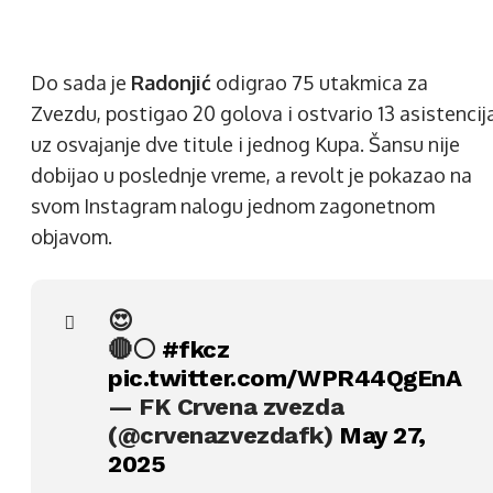
Do sada je
Radonjić
odigrao 75 utakmica za
Zvezdu, postigao 20 golova i ostvario 13 asistencija
uz osvajanje dve titule i jednog Kupa. Šansu nije
dobijao u poslednje vreme, a revolt je pokazao na
svom Instagram nalogu jednom zagonetnom
objavom.
😍
🔴⚪️
#fkcz
pic.twitter.com/WPR44QgEnA
— FK Crvena zvezda
(@crvenazvezdafk)
May 27,
2025