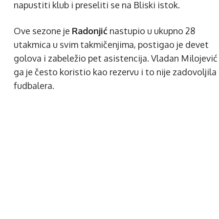
napustiti klub i preseliti se na Bliski istok.
Ove sezone je
Radonjić
nastupio u ukupno 28
utakmica u svim takmičenjima, postigao je devet
golova i zabeležio pet asistencija. Vladan Milojević
ga je često koristio kao rezervu i to nije zadovoljila
fudbalera.