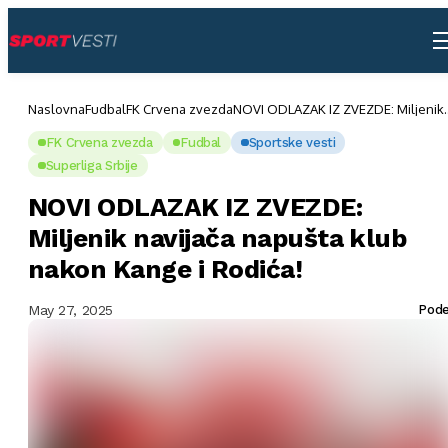
Naslovna
Fudbal
FK Crvena zvezda
NOVI ODLAZAK IZ ZVEZDE: Miljenik
navijača napušta klub nakon Kange 
Rodića!
FK Crvena zvezda
Fudbal
Sportske vesti
Superliga Srbije
NOVI ODLAZAK IZ ZVEZDE:
Miljenik navijača napušta klub
nakon Kange i Rodića!
May 27, 2025
Pode