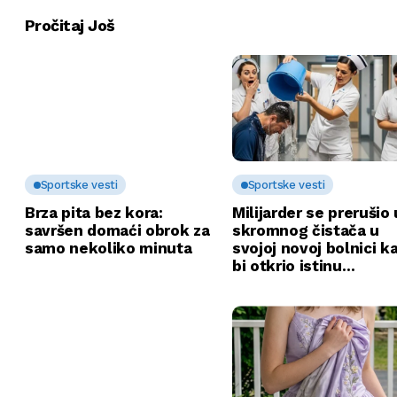
Pročitaj Još
Sportske vesti
Sportske vesti
Brza pita bez kora:
Milijarder se prerušio 
savršen domaći obrok za
skromnog čistača u
samo nekoliko minuta
svojoj novoj bolnici k
bi otkrio istinu…