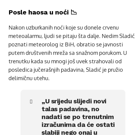
Posle haosa u noći 📉
Nakon uzburkanih noći koje su donele crvenu
meteoalarmu, ljudi se pitaju šta dalje. Nedim Sladić
poznati meteorolog iz BiH, obratio se javnosti
putem društvenih mreža sa snažnom porukom. U
trenutku kada su mnogi još uvek strahovali od
posledica jučerašnjih padavina, Sladić je pružio
delimičnu utehu.
„U srijedu slijedi novi
talas padavina, no
nadati se po trenutnim
izračunima da će ostati
slabiji nego onaj u