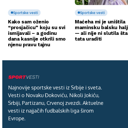
Sportske vesti
Sportske vesti
Kako sam oženio
Maćeha mi je uništila
“prosjačicu” koju su svi
maminsku balsku halj
ismijavali – a godinu
— ali nije ni slutila št
dana kasnije otkrili smo
tata uraditi
njenu pravu tajnu
Najnovije sportske vesti iz Srbije i sveta.
Vesti o Novaku Đokoviću, Nikoli Jokiću,
Srbiji, Partizanu, Crvenoj zvezdi. Aktuelne
vesti iz najjačih fudbalskih liga širom
Evrope.