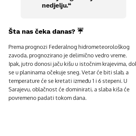
nedjelju.“
Šta nas čeka danas? ☔
Prema prognozi Federalnog hidrometeorološkog
zavoda, prognozirano je delimično vedro vreme.
Ipak, jutro donosi jaču kišu u istočnim krajevima, do
se u planinama očekuje sneg. Vetar će biti slab, a
temperature će se kretati između 1 i 6 stepeni. U
Sarajevu, oblačnost će dominirati, a slaba kiša će
povremeno padati tokom dana.