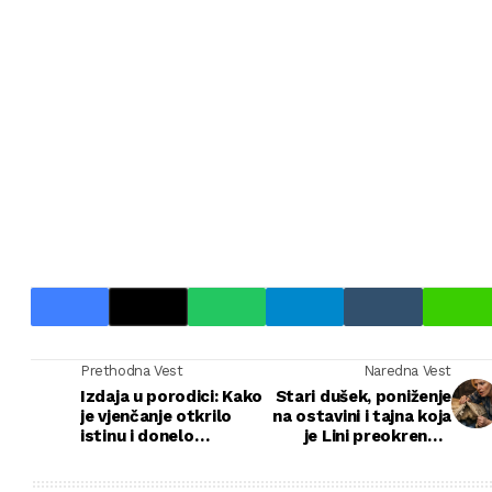
Prethodna Vest
Naredna Vest
Izdaja u porodici: Kako
Stari dušek, poniženje
je vjenčanje otkrilo
na ostavini i tajna koja
istinu i donelo
je Lini preokrenula
oslobođenje
život