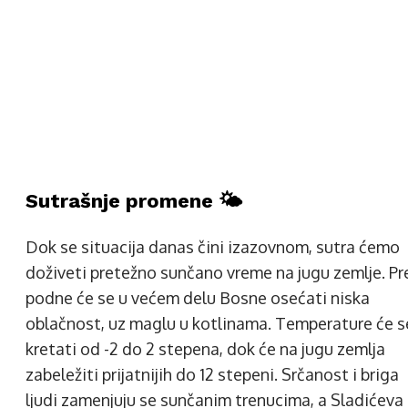
Sutrašnje promene 🌤️
Dok se situacija danas čini izazovnom, sutra ćemo
doživeti pretežno sunčano vreme na jugu zemlje. Pr
podne će se u većem delu Bosne osećati niska
oblačnost, uz maglu u kotlinama. Temperature će s
kretati od -2 do 2 stepena, dok će na jugu zemlja
zabeležiti prijatnijih do 12 stepeni. Srčanost i briga
ljudi zamenjuju se sunčanim trenucima, a Sladićeva