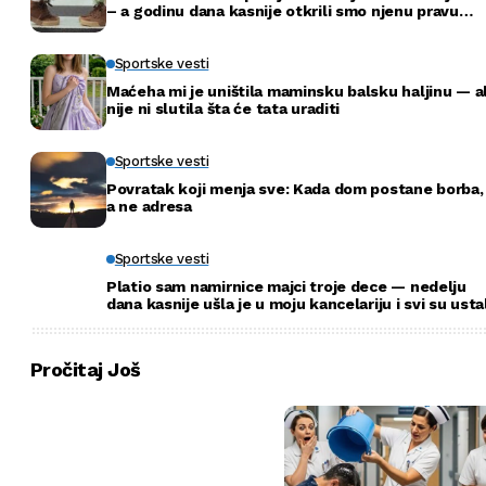
– a godinu dana kasnije otkrili smo njenu pravu
tajnu
Sportske vesti
Maćeha mi je uništila maminsku balsku haljinu — al
nije ni slutila šta će tata uraditi
Sportske vesti
Povratak koji menja sve: Kada dom postane borba,
a ne adresa
Sportske vesti
Platio sam namirnice majci troje dece — nedelju
dana kasnije ušla je u moju kancelariju i svi su usta
Pročitaj Još