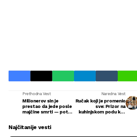
Prethodna Vest
Naredna Vest
Milionerov sin je
Ručak koji je promenio
prestao da jede posle
sve: Prizor na
majčine smrti — potez
kuhinjskom podu koji
siromašne spremačice
je razlomio tišinu i
rasplakao je sve
otvorio srce
Najčitanije vesti