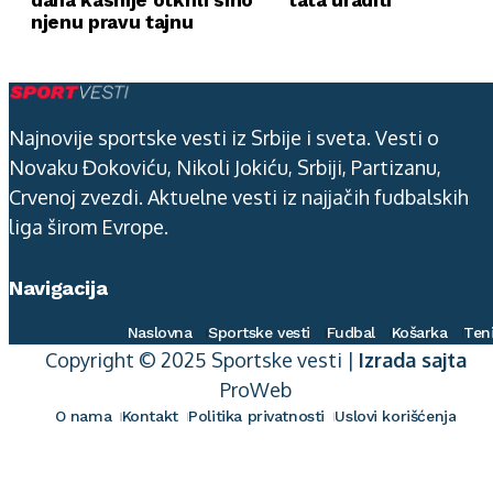
njenu pravu tajnu
Najnovije sportske vesti iz Srbije i sveta. Vesti o
Novaku Đokoviću, Nikoli Jokiću, Srbiji, Partizanu,
Crvenoj zvezdi. Aktuelne vesti iz najjačih fudbalskih
liga širom Evrope.
Navigacija
Naslovna
Sportske vesti
Fudbal
Košarka
Ten
Copyright © 2025 Sportske vesti |
Izrada sajta
ProWeb
O nama
Kontakt
Politika privatnosti
Uslovi korišćenja