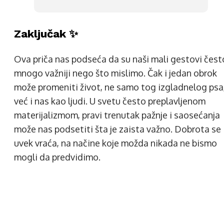
Zaključak ✨
Ova priča nas podseća da su naši mali gestovi čest
mnogo važniji nego što mislimo. Čak i jedan obrok
može promeniti život, ne samo tog izgladnelog psa
već i nas kao ljudi. U svetu često preplavljenom
materijalizmom, pravi trenutak pažnje i saosećanja
može nas podsetiti šta je zaista važno. Dobrota se
uvek vraća, na načine koje možda nikada ne bismo
mogli da predvidimo.