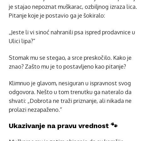
je stajao nepoznat muškarac, ozbiljnog izraza lica.
Pitanje koje je postavio ga je šokiralo:
„Jeste li vi sinoć nahranili psa ispred prodavnice u
Ulici lipa?“
Stomak mu se stegao, a srce preskočilo. Kako je
znao? Zašto mu je to postavljeno kao pitanje?
Klimnuo je glavom, nesiguran u ispravnost svog
odgovora. Nešto u tom trenutku ga nateralo da
shvati: „Dobrota ne traži priznanje, ali nikada ne
prolazi nezapaženo.“
Ukazivanje na pravu vrednost 🐾