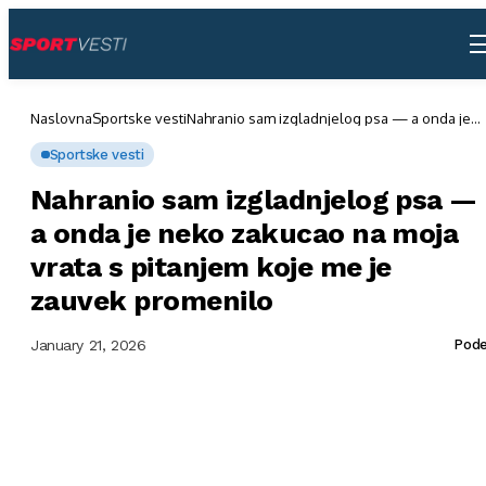
Naslovna
Sportske vesti
Nahranio sam izgladnjelog psa — a onda je
neko zakucao na moja vrata s pitanjem koje 
je zauvek promenilo
Sportske vesti
Nahranio sam izgladnjelog psa —
a onda je neko zakucao na moja
vrata s pitanjem koje me je
zauvek promenilo
January 21, 2026
Pode