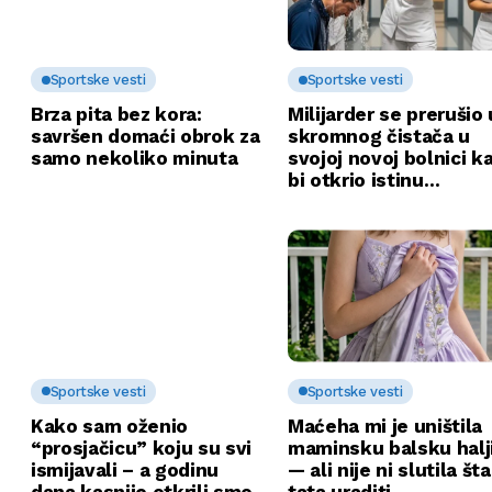
Sportske vesti
Sportske vesti
Brza pita bez kora:
Milijarder se prerušio 
savršen domaći obrok za
skromnog čistača u
samo nekoliko minuta
svojoj novoj bolnici k
bi otkrio istinu…
Sportske vesti
Sportske vesti
Kako sam oženio
Maćeha mi je uništila
“prosjačicu” koju su svi
maminsku balsku halj
ismijavali – a godinu
— ali nije ni slutila št
dana kasnije otkrili smo
tata uraditi