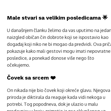
Male stvari sa velikim posledicama 🌟
U današnjem članku želimo da vas uputimo na jeda
naizgled običan čin dobrote koji se ispostavio kao
događaj koji niko ne bi mogao da predvidi. Ova prič
pokazuje kako mali gestovi mogu imati nepovratne
posledice, a ponekad donose više nego što
očekujemo.
Čovek sa srcem ❤️
On nikada nije bio čovek koji okreće glavu. Njegova
priroda je diktirala da reaguje kada vidi nekoga u
potrebi. Tog popodneva, dok je ulazio u malu