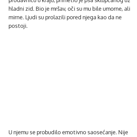
prodavnicu u kraju, primetio je psa sklupčanog uz
hladni zid. Bio je mršav, oči su mu bile umorne, ali
mirne. Ljudi su prolazili pored njega kao da ne
postoji.
U njemu se probudilo emotivno saosećanje. Nije