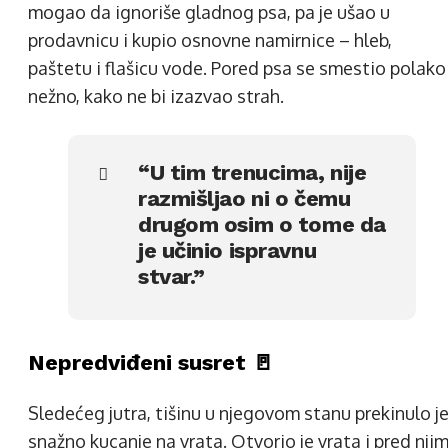
mogao da ignoriše gladnog psa, pa je ušao u
prodavnicu i kupio osnovne namirnice – hleb,
paštetu i flašicu vode. Pored psa se smestio polako 
nežno, kako ne bi izazvao strah.
“U tim trenucima, nije
razmišljao ni o čemu
drugom osim o tome da
je učinio ispravnu
stvar.”
Nepredviđeni susret 🚪
Sledećeg jutra, tišinu u njegovom stanu prekinulo j
snažno kucanje na vrata. Otvorio je vrata i pred nji