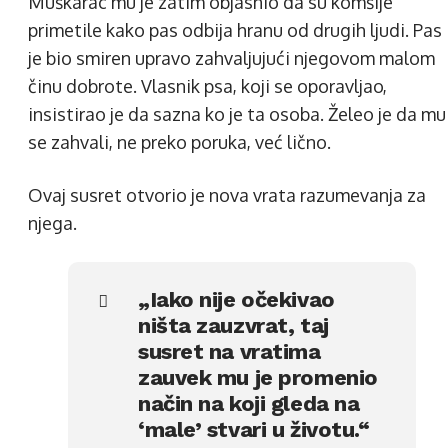
Muškarac mu je zatim objasnio da su komšije
primetile kako pas odbija hranu od drugih ljudi. Pas
je bio smiren upravo zahvaljujući njegovom malom
činu dobrote. Vlasnik psa, koji se oporavljao,
insistirao je da sazna ko je ta osoba. Želeo je da mu
se zahvali, ne preko poruka, već lično.
Ovaj susret otvorio je nova vrata razumevanja za
njega.
„Iako nije očekivao
ništa zauzvrat, taj
susret na vratima
zauvek mu je promenio
način na koji gleda na
‘male’ stvari u životu.“