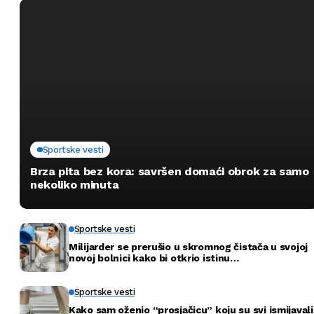
Sportske vesti
Brza pita bez kora: savršen domaći obrok za samo
nekoliko minuta
Sportske vesti
Milijarder se prerušio u skromnog čistača u svojoj
novoj bolnici kako bi otkrio istinu…
Sportske vesti
Kako sam oženio “prosjačicu” koju su svi ismijavali