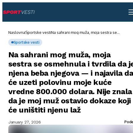
Naslovna
Sportske vesti
Na sahrani mog muža, moja sestra se
osmehnula i tvrdila da je njena beba njegova
— i najavila da će uzeti polovinu moje kuće
Sportske vesti
vredne 800.000 dolara. Nije znala da je moj
muž ostavio dokaze koji će uništiti njenu laž
Na sahrani mog muža, moja
sestra se osmehnula i tvrdila da j
njena beba njegova — i najavila d
će uzeti polovinu moje kuće
vredne 800.000 dolara. Nije znala
da je moj muž ostavio dokaze koji
će uništiti njenu laž
January 27, 2026
Pode