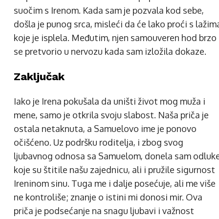
suočim s Irenom. Kada sam je pozvala kod sebe,
došla je punog srca, misleći da će lako proći s lažim
koje je isplela. Međutim, njen samouveren hod brzo
se pretvorio u nervozu kada sam izložila dokaze.
Zaključak
Iako je Irena pokušala da uništi život mog muža i
mene, samo je otkrila svoju slabost. Naša priča je
ostala netaknuta, a Samuelovo ime je ponovo
očišćeno. Uz podršku roditelja, i zbog svog
ljubavnog odnosa sa Samuelom, donela sam odluk
koje su štitile našu zajednicu, ali i pružile sigurnost
Ireninom sinu. Tuga me i dalje posećuje, ali me više
ne kontroliše; znanje o istini mi donosi mir. Ova
priča je podsećanje na snagu ljubavi i važnost