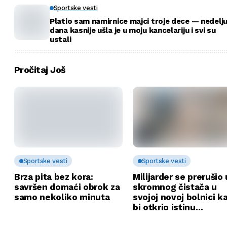
Sportske vesti
Platio sam namirnice majci troje dece — nedelj
dana kasnije ušla je u moju kancelariju i svi su
ustali
Pročitaj Još
Sportske vesti
Sportske vesti
Brza pita bez kora:
Milijarder se prerušio 
savršen domaći obrok za
skromnog čistača u
samo nekoliko minuta
svojoj novoj bolnici k
bi otkrio istinu…