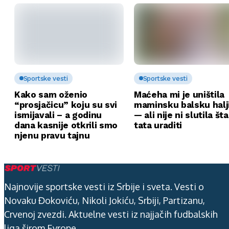
Sportske vesti
Sportske vesti
Kako sam oženio
Maćeha mi je uništila
“prosjačicu” koju su svi
maminsku balsku halj
ismijavali – a godinu
— ali nije ni slutila št
dana kasnije otkrili smo
tata uraditi
njenu pravu tajnu
Najnovije sportske vesti iz Srbije i sveta. Vesti o
Novaku Đokoviću, Nikoli Jokiću, Srbiji, Partizanu,
Crvenoj zvezdi. Aktuelne vesti iz najjačih fudbalskih
liga širom Evrope.