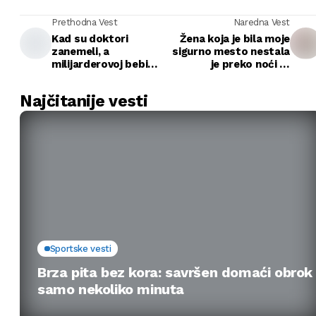
Prethodna Vest
Naredna Vest
Kad su doktori
Žena koja je bila moje
zanemeli, a
sigurno mesto nestala
milijarderovoj bebi
je preko noći —
stao dah — devojčica
decenijama kasnije,
bez ičega prekršila je
njena tajna je pronašla
Najčitanije vesti
sva pravila i vratila
mene
život
Sportske vesti
Brza pita bez kora: savršen domaći obrok
samo nekoliko minuta