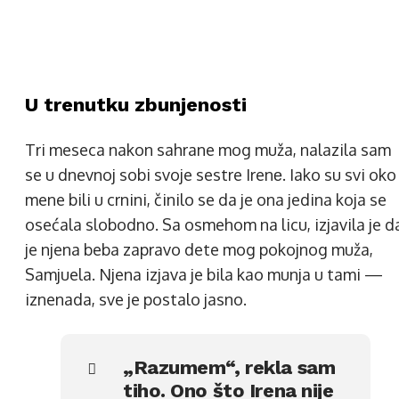
U trenutku zbunjenosti
Tri meseca nakon sahrane mog muža, nalazila sam
se u dnevnoj sobi svoje sestre Irenе. Iako su svi oko
mene bili u crnini, činilo se da je ona jedina koja se
osećala slobodno. Sa osmehom na licu, izjavila je d
je njena beba zapravo dete mog pokojnog muža,
Samjuela. Njena izjava je bila kao munja u tami —
iznenada, sve je postalo jasno.
„Razumem“, rekla sam
tiho. Ono što Irena nije