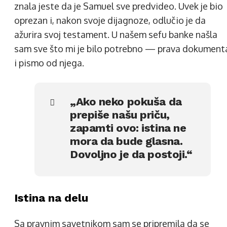
znala jeste da je Samuel sve predvideo. Uvek je bio
oprezan i, nakon svoje dijagnoze, odlučio je da
ažurira svoj testament. U našem sefu banke našla
sam sve što mi je bilo potrebno — prava dokument
i pismo od njega.
„Ako neko pokuša da
prepiše našu priču,
zapamti ovo: istina ne
mora da bude glasna.
Dovoljno je da postoji.“
Istina na delu
Sa pravnim savetnikom sam se pripremila da se