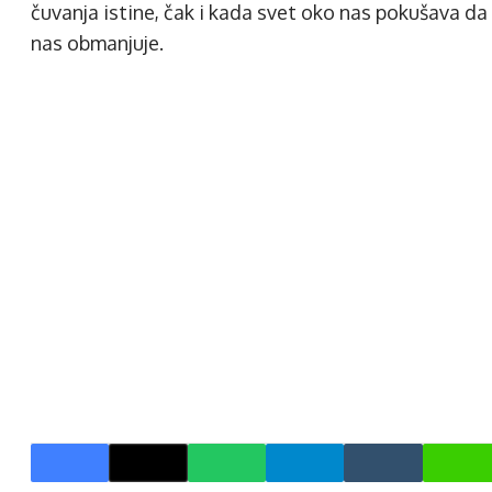
čuvanja istine, čak i kada svet oko nas pokušava da
nas obmanjuje.