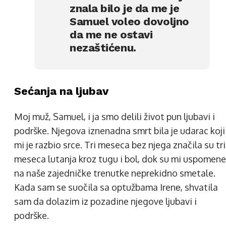
znala bilo je da me je
Samuel voleo dovoljno
da me ne ostavi
nezaštićenu.
Sećanja na ljubav
Moj muž, Samuel, i ja smo delili život pun ljubavi i
podrške. Njegova iznenadna smrt bila je udarac koji
mi je razbio srce. Tri meseca bez njega značila su tri
meseca lutanja kroz tugu i bol, dok su mi uspomene
na naše zajedničke trenutke neprekidno smetale.
Kada sam se suočila sa optužbama Irenе, shvatila
sam da dolazim iz pozadine njegove ljubavi i
podrške.