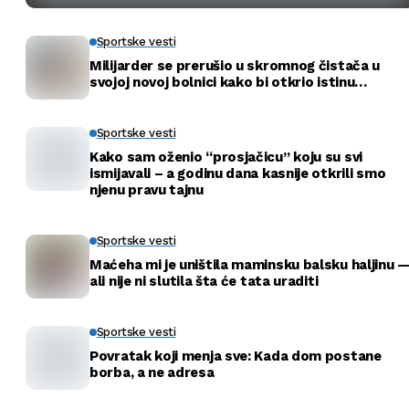
Sportske vesti
Milijarder se prerušio u skromnog čistača u
svojoj novoj bolnici kako bi otkrio istinu…
Sportske vesti
Kako sam oženio “prosjačicu” koju su svi
ismijavali – a godinu dana kasnije otkrili smo
njenu pravu tajnu
Sportske vesti
Maćeha mi je uništila maminsku balsku haljinu 
ali nije ni slutila šta će tata uraditi
Sportske vesti
Povratak koji menja sve: Kada dom postane
borba, a ne adresa