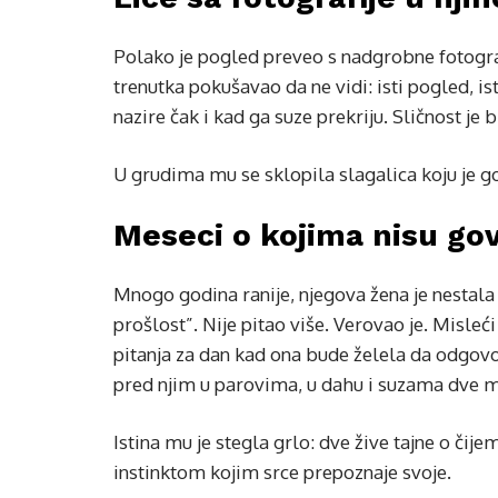
Polako je pogled preveo s nadgrobne fotografi
trenutka pokušavao da ne vidi: isti pogled, i
nazire čak i kad ga suze prekriju. Sličnost je b
U grudima mu se sklopila slagalica koju je g
Meseci o kojima nisu govo
Mnogo godina ranije, njegova žena je nestala
prošlost”. Nije pitao više. Verovao je. Misleći
pitanja za dan kad ona bude želela da odgovor
pred njim u parovima, u dahu i suzama dve m
Istina mu je stegla grlo: dve žive tajne o čij
instinktom kojim srce prepoznaje svoje.