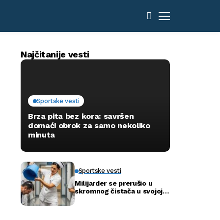
Najčitanije vesti
Sportske vesti
Brza pita bez kora: savršen
domaći obrok za samo nekoliko
minuta
Sportske vesti
Milijarder se prerušio u
skromnog čistača u svojoj
novoj bolnici kako bi otkrio
istinu…