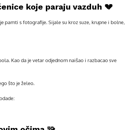
nice koje paraju vazduh 💔
e pamti s fotografije. Sijale su kroz suze, krupne i bolne,
g bola. Kao da je vetar odjednom naišao i razbacao sve
go što je želeo.
dodade:
hovim očima 🧩