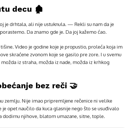
tu decu 🏚️
j je drhtala, ali nije ustuknula. — Rekli su nam da je
porastemo. Da znamo gde je. Da joj kažemo ćao.
išine. Video je godine koje je propustio, proleća koja im
snove skraćene zvonom koje se gasilo pre zore. I u svemu
a, možda iz straha, možda iz nade, možda iz krhkog
obećanje bez reči 🤝
žnu zemlju. Nije imao pripremljene rečenice ni velike
e je opet naučilo da kuca glasnije nego što se usuđivalo
a dodirnu njihove, blatom umazane, sitne, tople.