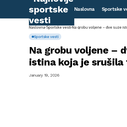
Naslovna
Sportske v
Naslovna
Sportske vesti
Na grobu voljene – dve suze istog
Sportske vesti
Na grobu voljene – d
istina koja je srušila
January 19, 2026