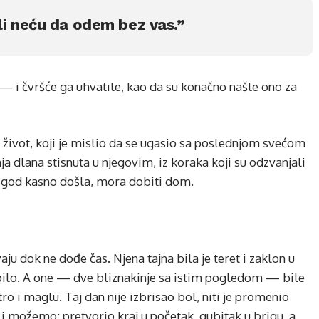
i neću da odem bez vas.”
 — i čvršće ga uhvatile, kao da su konačno našle ono za
 život, koji je mislio da se ugasio sa poslednjom svećom
a dlana stisnuta u njegovim, iz koraka koji su odzvanjali
ko god kasno došla, mora dobiti dom.
uvaju dok ne dođe čas. Njena tajna bila je teret i zaklon u
lepilo. A one — dve bliznakinje sa istim pogledom — bile
tro i maglu. Taj dan nije izbrisao bol, niti je promenio
o i možemo: pretvorio kraj u početak, gubitak u brigu, a