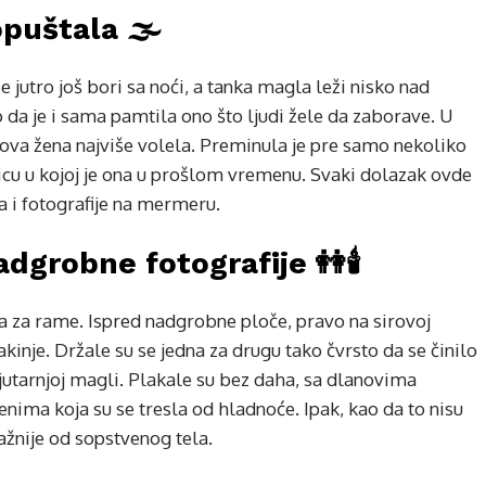
puštala 🌫️
e jutro još bori sa noći, a tanka magla leži nisko nad
 da je i sama pamtila ono što ljudi žele da zaborave. U
ova žena najviše volela. Preminula je pre samo nekoliko
nicu u kojoj je ona u prošlom vremenu. Svaki dolazak ovde
 i fotografije na mermeru.
grobne fotografije 👭🕯️
ila za rame. Ispred nadgrobne ploče, pravo na sirovoj
akinje. Držale su se jedna za drugu tako čvrsto da se činilo
j jutarnjoj magli. Plakale su bez daha, sa dlanovima
ima koja su se tresla od hladnoće. Ipak, kao da to nisu
žnije od sopstvenog tela.