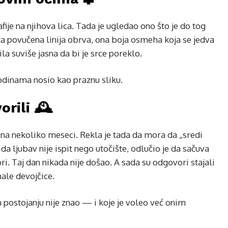
je na njihova lica. Tada je ugledao ono što je do tog
sta povučena linija obrva, ona boja osmeha koja se jedva
ila suviše jasna da bi je srce poreklo.
odinama nosio kao praznu sliku.
rili 🕰️
 na nekoliko meseci. Rekla je tada da mora da „sredi
 da ljubav nije ispit nego utočište, odlučio je da sačuva
i. Taj dan nikada nije došao. A sada su odgovori stajali
ale devojčice.
em postojanju nije znao — i koje je voleo već onim