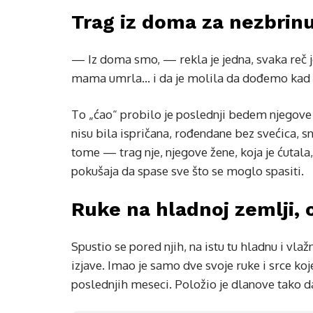
Trag iz doma za nezbrinu
— Iz doma smo, — rekla je jedna, svaka reč jo
mama umrla… i da je molila da dođemo kad 
To „ćao“ probilo je poslednji bedem njegove t
nisu bila ispričana, rođendane bez svećica, 
tome — trag nje, njegove žene, koja je ćutal
pokušaja da spase sve što se moglo spasiti.
Ruke na hladnoj zemlji, 
Spustio se pored njih, na istu tu hladnu i vla
izjave. Imao je samo dve svoje ruke i srce koj
poslednjih meseci. Položio je dlanove tako d