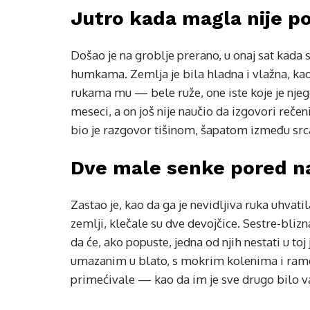
Jutro kada magla nije po
Došao je na groblje prerano, u onaj sat kada s
humkama. Zemlja je bila hladna i vlažna, kao
rukama mu — bele ruže, one iste koje je njeg
meseci, a on još nije naučio da izgovori reče
bio je razgovor tišinom, šapatom između srca
Dve male senke pored nad
Zastao je, kao da ga je nevidljiva ruka uhvat
zemlji, klečale su dve devojčice. Sestre-blizn
da će, ako popuste, jedna od njih nestati u to
umazanim u blato, s mokrim kolenima i ramen
primećivale — kao da im je sve drugo bilo va