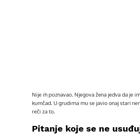
Nije ih poznavao. Njegova žena jedva da je im
kumčad. U grudima mu se javio onaj stari nem
reči za to.
Pitanje koje se ne usuđu