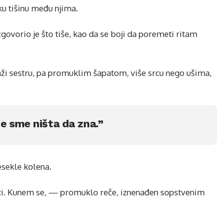
hku tišinu među njima.
govorio je što tiše, kao da se boji da poremeti ritam
aži sestru, pa promuklim šapatom, više srcu nego ušima,
e sme ništa da zna.”
esekle kolena.
ti. Kunem se, — promuklo reče, iznenađen sopstvenim