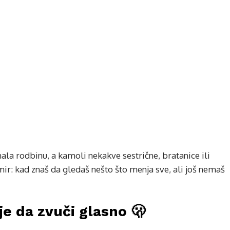
ala rodbinu, a kamoli nekakve sestrične, bratanice ili
ir: kad znaš da gledaš nešto što menja sve, ali još nemaš
je da zvuči glasno 🫢