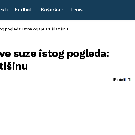
esti
Fudbal
Košarka
Tenis
 pogleda: istina koja je srušila tišinu
ve suze istog pogleda:
 tišinu
Podeli