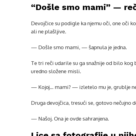
“Došle smo mami” — reče
Devojčice su podigle ka njemu oči, one oči koj
ali ne plašljive.
— Došle smo mami, — šapnula je jedna.
Te tri reči udarile su ga snažnije od bilo ko
uredno složene misli.
— Kojој… mami? — izletelo mu je, grublje ne
Druga devojčica, tresući se, gotovo nečujno 
— Našoj. Ona je ovde sahranjena.
Lice sa fotografije u nji