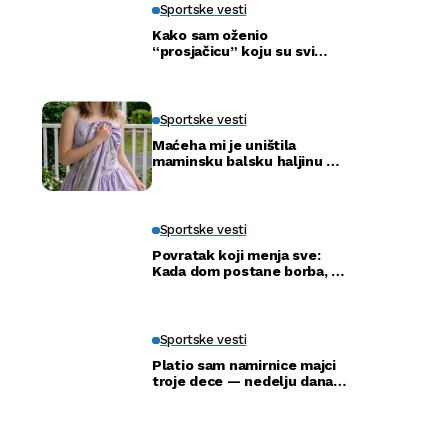
Sportske vesti
Kako sam oženio
“prosjačicu” koju su svi
ismijavali – a godinu dana
kasnije otkrili smo njenu
pravu tajnu
Sportske vesti
Maćeha mi je uništila
maminsku balsku haljinu —
ali nije ni slutila šta će tata
uraditi
Sportske vesti
Povratak koji menja sve:
Kada dom postane borba, a
ne adresa
Sportske vesti
Platio sam namirnice majci
troje dece — nedelju dana
kasnije ušla je u moju
kancelariju i svi su ustali