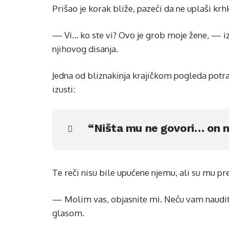
Prišao je korak bliže, pazeći da ne uplaši kr
— Vi… ko ste vi? Ovo je grob moje žene, — iz
njihovog disanja.
Jedna od bliznakinja krajičkom pogleda potr
izusti:
“Ništa mu ne govori… on n
Te reči nisu bile upućene njemu, ali su mu pr
— Molim vas, objasnite mi. Neću vam naudi
glasom.