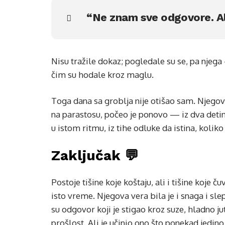
“Ne znam sve odgovore. Al
Nisu tražile dokaz; pogledale su se, pa njega
čim su hodale kroz maglu.
Toga dana sa groblja nije otišao sam. Njegov
na parastosu, počeo je ponovo — iz dva detinj
u istom ritmu, iz tihe odluke da istina, koli
Zaključak 💬
Postoje tišine koje koštaju, ali i tišine koje č
isto vreme. Njegova vera bila je i snaga i s
su odgovor koji je stigao kroz suze, hladno ju
prošlost. Ali je učinio ono što ponekad jedin