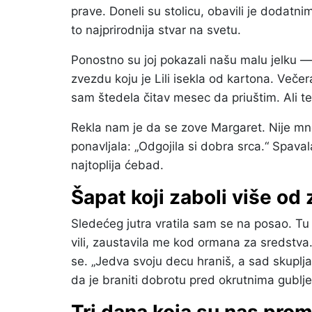
prave. Doneli su stolicu, obavili je dodatnim
to najprirodnija stvar na svetu.
Ponostno su joj pokazali našu malu jelku — 
zvezdu koju je Lili isekla od kartona. Veče
sam štedela čitav mesec da priuštim. Ali t
Rekla nam je da se zove Margaret. Nije mno
ponavljala: „Odgojila si dobra srca.“ Spava
najtoplija ćebad.
Šapat koji zaboli više od
Sledećeg jutra vratila sam se na posao. Tu
vili, zaustavila me kod ormana za sredstva.
se. „Jedva svoju decu hraniš, a sad skuplja
da je braniti dobrotu pred okrutnima gublj