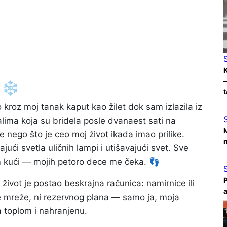
K
–
 ❄️
t
 kroz moj tanak kaput kao žilet dok sam izlazila iz
palima koja su bridela posle dvanaest sati na
M
še nego što je ceo moj život ikada imao prilike.
n
ući svetla uličnih lampi i utišavajući svet. Sve
m kući — mojih petoro dece me čeka. 👣
P
život je postao beskrajna računica: namirnice ili
a
nosne mreže, ni rezervnog plana — samo ja, moja
 toplom i nahranjenu.