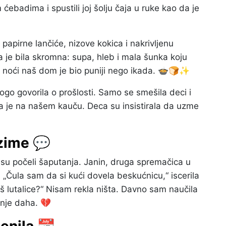
 ćebadima i spustili joj šolju čaja u ruke kao da je
papirne lančiće, nizove kokica i nakrivljenu
ra je bila skromna: supa, hleb i mala šunka koju
e noći naš dom je bio puniji nego ikada. 🍲🍞✨
go govorila o prošlosti. Samo se smešila deci i
la je na našem kauču. Deca su insistirala da uzme
 zime 💬
 su počeli šaputanja. Janin, druga spremačica u
 „Čula sam da si kući dovela beskućnicu,“ iscerila
š lutalice?“ Nisam rekla ništa. Davno sam naučila
enje daha. 💔