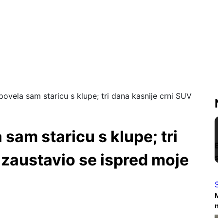
ovela sam staricu s klupe; tri dana kasnije crni SUV
sam staricu s klupe; tri
 zaustavio se ispred moje
M
n