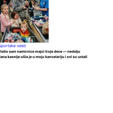
Sportske vesti
latio sam namirnice majci troje dece — nedelju
ana kasnije ušla je u moju kancelariju i svi su ustali