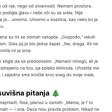
e od nje, nego od stvarnosti. Nemam prostora.
digla glavu i naše oči su se srele. Nije
ala je… umorno. Umorno u kostima, kao neko ko je
tu.
ena su mi se odmah natopila. „Gospođo,“ rekoh
m. Glas joj je bio jedva šapat. „Ne, draga. Ali ne
omila mi je srce.
m stigla da se predomislim. „Nemam mnogo, ali je
 zatreperio na licu, pa polako klimnula. Uhvatila me
st, i zajedno smo kročile kroz sneg do moje male,
suvišna pitanja 🎄
najmlađi, Noa, planuo u osmeh: „Mama, je l’ to
meh — i ona. Deca nisu pravila problem. Nikad ne