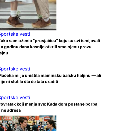
Sportske vesti
ako sam oženio “prosjačicu” koju su svi ismijavali
 a godinu dana kasnije otkrili smo njenu pravu
ajnu
Sportske vesti
aćeha mi je uništila maminsku balsku haljinu — ali
ije ni slutila šta će tata uraditi
Sportske vesti
ovratak koji menja sve: Kada dom postane borba,
 ne adresa