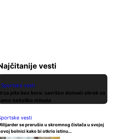
Najčitanije vesti
Sportske vesti
Brza pita bez kora: savršen domaći obrok za
samo nekoliko minuta
Sportske vesti
ilijarder se prerušio u skromnog čistača u svojoj
ovoj bolnici kako bi otkrio istinu…