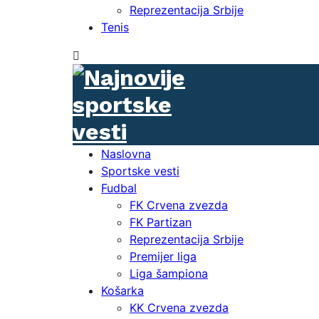
Reprezentacija Srbije
Tenis
Naslovna
Sportske vesti
Fudbal
FK Crvena zvezda
FK Partizan
Reprezentacija Srbije
Premijer liga
Liga šampiona
Košarka
KK Crvena zvezda