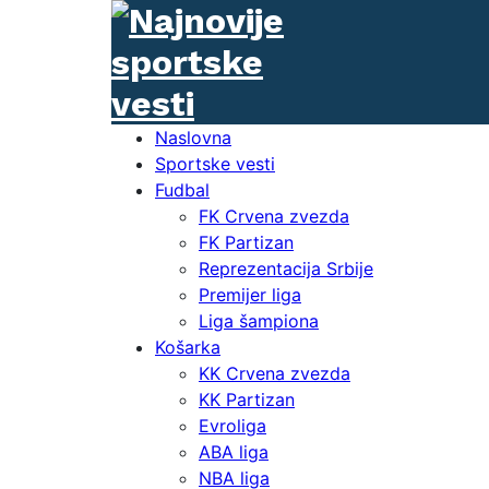
Naslovna
Sportske vesti
Fudbal
FK Crvena zvezda
FK Partizan
Reprezentacija Srbije
Premijer liga
Liga šampiona
Košarka
KK Crvena zvezda
KK Partizan
Evroliga
ABA liga
NBA liga