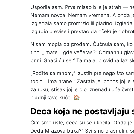
Usporila sam. Prva misao bila je strah — n
Nemam novca. Nemam vremena. A onda je po
izgledala samo promrzlo ili gladno. Izgled
izgubio previše i prestao da očekuje dobro
Nisam mogla da prođem. Čučnula sam, kol
tiho. „Imate li gde večeras?“ Odmahnu glavo
brini. Snaći ću se.“ Ta mala, providna laž sl
„Pođite sa mnom,“ izustih pre nego što sa
toplo. I ima hrane.“ Zastala je, ponos joj je
za ruku, stisak joj je bio iznenađujuće čvr
hladnjikave kuće. 🏠
Deca koja ne postavljaju 
Čim smo ušle, deca su se ukočila. Onda je 
Deda Mrazova baka?“ Svi smo prasnuli u s