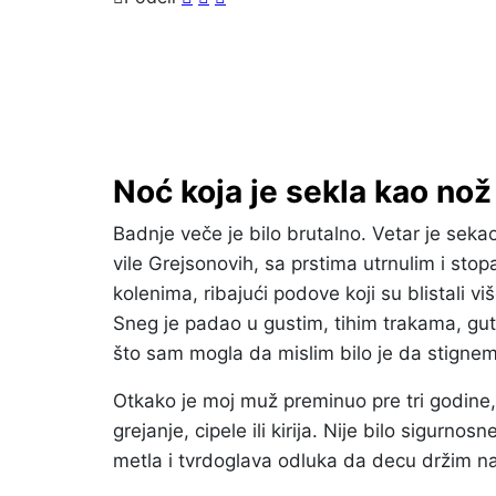
Noć koja je sekla kao nož
Badnje veče je bilo brutalno. Vetar je sekao
vile Grejsonovih, sa prstima utrnulim i sto
kolenima, ribajući podove koji su blistali vi
Sneg je padao u gustim, tihim trakama, gutaj
što sam mogla da mislim bilo je da stigne
Otkako je moj muž preminuo pre tri godine, 
grejanje, cipele ili kirija. Nije bilo sigur
metla i tvrdoglava odluka da decu držim na