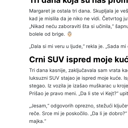
Tri dana koja su nas prom
Margaret je ostala tri dana. Skupljala je veš
kad je mislila da je niko ne vidi. Četvrtog j
„Nikad neću zaboraviti šta si učinila,“ šapn
bolele od brige. 👵🏻
„Dala si mi veru u ljude,“ rekla je. „Sada mi
Crni SUV ispred moje ku
Tri dana kasnije, zaključavala sam vrata ka
luksuzni SUV stajao je ispred moje kuće. 
stegao. Iz vozila je izašao muškarac u kroj
Prišao je pravo meni. „Da li ste vi Kejt?“ upi
„Jesam,“ odgovorih oprezno, stežući ključev
reče. Srce mi je poskočilo. „Da li je dobr
majka.“