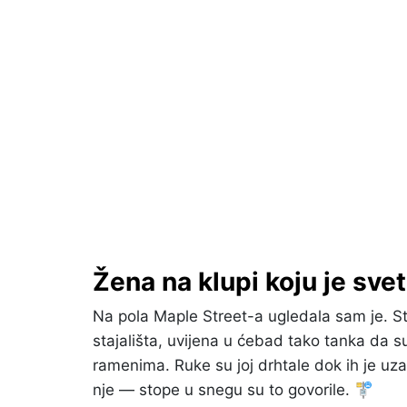
Žena na klupi koju je sve
Na pola Maple Street-a ugledala sam je. S
stajališta, uvijena u ćebad tako tanka da su 
ramenima. Ruke su joj drhtale dok ih je uza
nje — stope u snegu su to govorile. 🚏