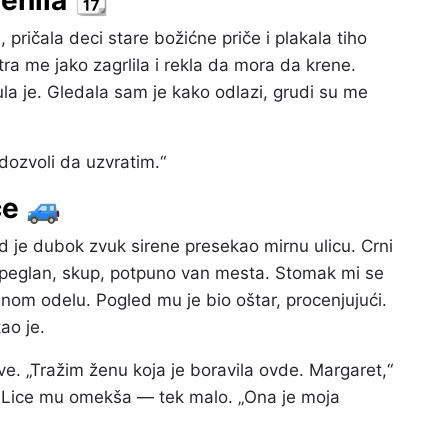
enila 📆
, pričala deci stare božićne priče i plakala tiho
utra me jako zagrlila i rekla da mora da krene.
ula je. Gledala sam je kako odlazi, grudi su me
 dozvoli da uzvratim.“
će 🚙
d je dubok zvuk sirene presekao mirnu ulicu. Crni
Ispeglan, skup, potpuno van mesta. Stomak mi se
enom odelu. Pogled mu je bio oštar, procenjujući.
tao je.
e. „Tražim ženu koja je boravila ovde. Margaret,“
o?“ Lice mu omekša — tek malo. „Ona je moja