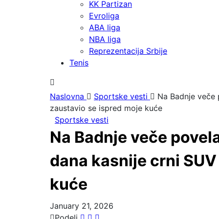
KK Partizan
Evroliga
ABA liga
NBA liga
Reprezentacija Srbije
Tenis
Naslovna
Sportske vesti
Na Badnje veče p
zaustavio se ispred moje kuće
Sportske vesti
Na Badnje veče povela 
dana kasnije crni SUV
kuće
January 21, 2026
Podeli