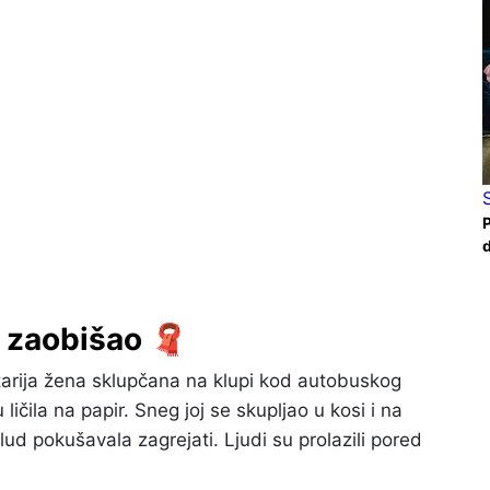
P
d
t zaobišao 🧣
tarija žena sklupčana na klupi kod autobuskog
ličila na papir. Sneg joj se skupljao u kosi i na
lud pokušavala zagrejati. Ljudi su prolazili pored